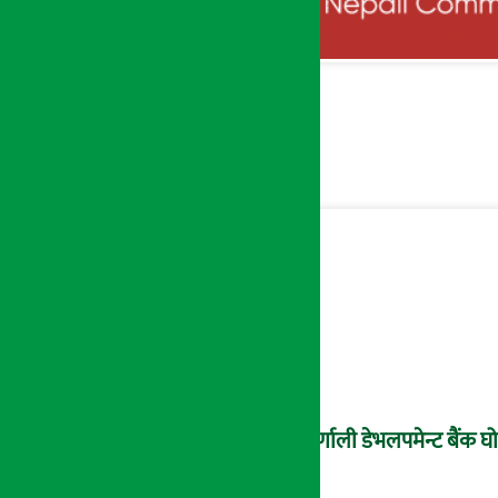
कर्णाली डेभलपमेन्ट बैंक