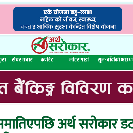
ुरा
सेयर बजार
कर्पोरेट
मोटर गाडी
सुन-चाँदीको भाउ
अन
 समातिएपछि अर्थ सरोकार डट