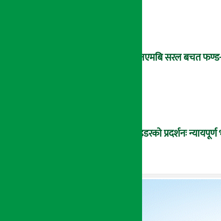
‘एनएमबि सरल बचत फण्ड-इ’
राइडरको प्रदर्शनः न्यायपूर