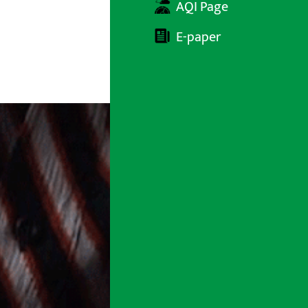
AQI Page
E-paper