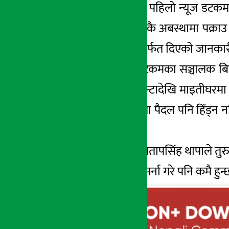
केहि घण्टाअघि मात्र पहिलो न्यूज डटकम
माइतीघरमा हिँडिरहेकै अबस्थामा पक्र
सामाजिक सञ्जालमार्फत दिएको जानकारी 
यता पहिलोन्यूज डटकमका सञ्चालक बिष
बाँस्तोलालाई डेढ घन्टादेखि माइतीघरमा 
सवारी नचलेको बेला पैदल पनि हिँड्न नदिएर
थिए ।
भ्याली प्रहरी प्रमुख प्रतापसिंह थापा
सरकारको जति भत्सर्ना गरे पनि कमै हुन्