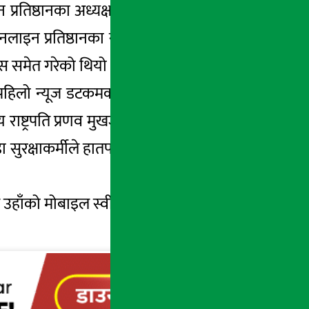
्रतिष्ठानका अध्यक्ष मोहन बास्तोलामाथि प्रहरीले
ल अनलाइन प्रतिष्ठानका सहसचिव सोभित थपलियाले
स समेत गरेको थियो ।
‘पहिलो न्यूज डटकमका कार्यकारी सम्पादक मोहन
 राष्ट्रपति प्रणव मुखर्जीको भ्रमणका क्रममा उनको
 सुरक्षाकर्मीले हातपात गर्दै उहाँलाई पक्राउ गरेका
 अहिले उहाँको मोबाइल स्वीच अफ भएको छ । नालायक