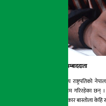
१७ कार्तिक २०७३, बुध
अर्थ सरोकार सम्बाददाता
काठमाडौँ – भारतीय राष्ट्रपतिको नेप
कालोपट्टी बाँधेर काम गरिरहेका छन् 
जानकारी दिए । पत्रकार बास्तोला केह