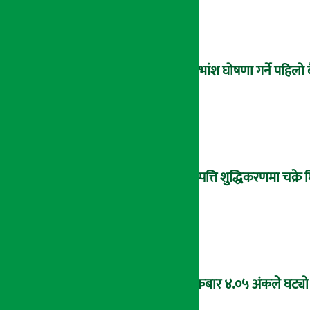
लाभांश घोषणा गर्ने पहिलो 
सम्पत्ति शुद्धिकरणमा चक्र
शुक्रबार ४.०५ अंकले घट्यो