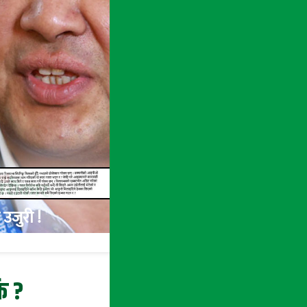
उजुरी !
ि ?