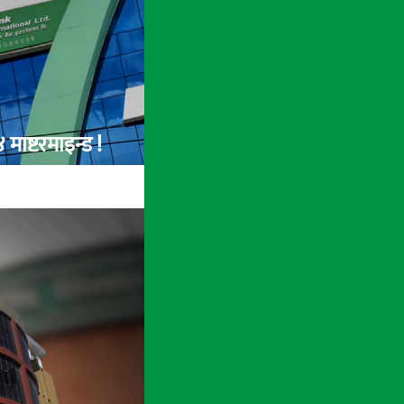
ाष्टरमाइन्ड !