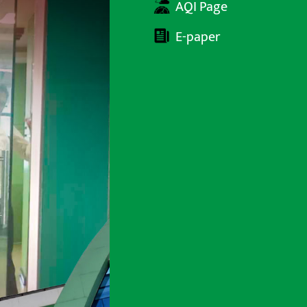
AQI Page
E-paper