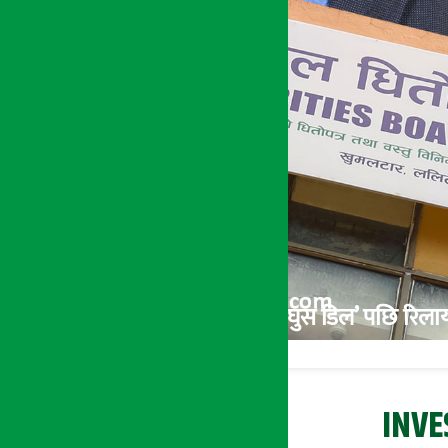
Exclusive: ९ करोड ५० लाखको ‘घुस डिल’ पछि रिला
INVES