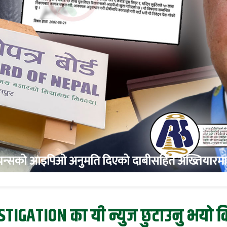
यन्सको आइपिओ अनुमति दिएको दाबीसहित अख्तियारमा 
TIGATION का यी न्युज छुटाउनु भयो क