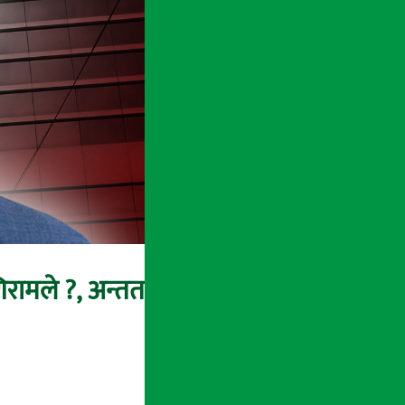
मणिरामले ?, अन्तत: आफैँ जाकिए’