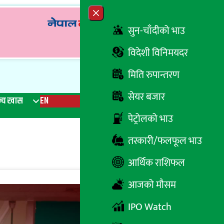
Close menu
सुन-चाँदीको भाउ
विदेशी विनिमयदर
मिति रुपान्तरण
सेयर बजार
्य खास
EN
रेडियो
Recent News
Trending News
Search
पेट्रोलको भाउ
तरकारी/फलफूल भाउ
आर्थिक राशिफल
आजको मौसम
IPO Watch