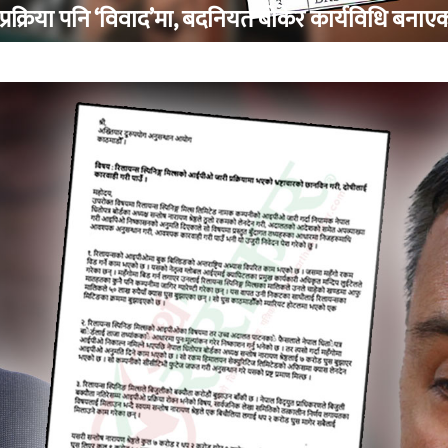
्रक्रिया पनि ‘विवाद’मा, बदनियत बोकेर कार्यविधि बनाए