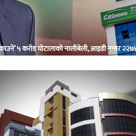
काउने’ ५ करोड घोटालाको नालीबेली, आइडी नम्बर २२७४ म