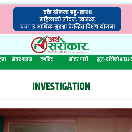
ुरा
सेयर बजार
कर्पोरेट
मोटर गाडी
सुन-चाँदीको भाउ
अन
INVESTIGATION