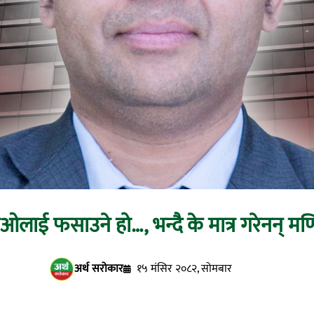
सिइओलाई फसाउने हो…, भन्दै के मात्र गरेनन् 
अर्थ सरोकार
१५ मंसिर २०८२, सोमबार