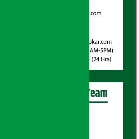
Email:
arthasarokarnews@gmail.com
पोष्ट बक्स नम्बर : ४०७०
विज्ञापनका लागि:
Email :
info@arthasarokar.com
Phone : 9851017914 (10AM-5PM)
Whatsapp : 9851017914 (24 Hrs)
अर्थ सरोकार Team
प्रधान सम्पादक:
सुरज प्याकुरेल
कार्यकारी सम्पादक: