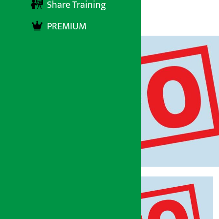
Share Training
अर्थ सरोकार
१२ माघ २०७३, बुधबार ०९:२०
PREMIUM
अर्थ सरोकार