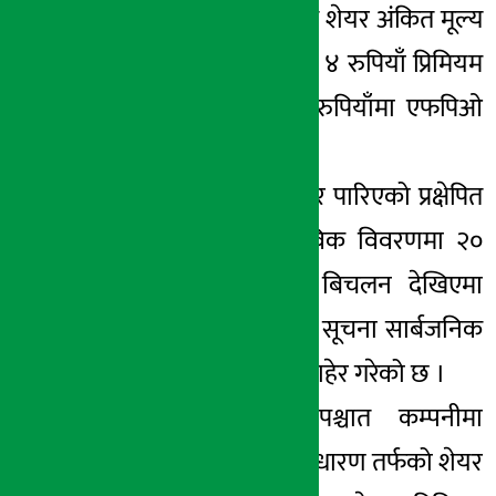
साधारण शेयरको प्रति शेयर अंकित मूल्य
१ सय रुपैयाँमा ९ सय ४ रुपियाँ प्रिमियम
थप गरी १ हजार ४ रुपियाँमा एफपिओ
निष्काशन गर्ने छ ।
कम्पनीले अहिले तयार पारिएको प्रक्षेपित
विवरण तथा वासतविक विवरणमा २०
प्रतिशत भन्दा बढी बिचलन देखिएमा
त्यसको कारण सहित सूचना सार्बजनिक
गर्ने प्रतिबद्दता समेत जाहेर गरेको छ ।
एफपीओ निष्काशनपश्चात कम्पनीमा
संस्थापक तथा सर्वसाधारण तर्फको शेयर