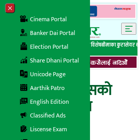
Skip to content
Close menu
Cinema Portal
Banker Dai Portal
सबै समाचार
बेथिति मुर्दाबाद
बैंकिङ विशेष
लघुवित्त विशेष
बीमाका कुरा
सेयर ब
Election Portal
Share Dhani Portal
Unicode Page
प्रिमियर ईन्स्योरेन्सको
Aarthik Patro
एफपिओको मूल्य
English Edition
Classified Ads
निर्धारण
Liscense Exam