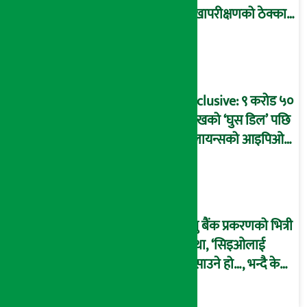
लेखापरीक्षणको ठेक्का
प्रक्रिया पनि ‘विवाद’मा,
बदनियत बोकेर
कार्यविधि बनाएको
आरोप !
Exclusive: ९ करोड ५०
लाखको ‘घुस डिल’ पछि
रिलायन्सको आइपिओ
अनुमति दिएको
दाबीसहित अख्तियारमा
उजुरी !
प्रभु बैंक प्रकरणको भित्री
कथा, ‘सिइओलाई
फसाउने हो…, भन्दै के
मात्र गरेनन् मणिरामले ?,
अन्तत: आफैँ जाकिए’