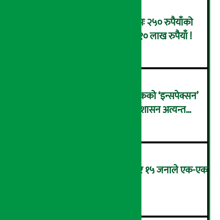
करदाता प्रोत्साहन उपहार कार्यक्रमः २५० रुपैयाँको
सामान किनेका उपभोक्ताले जिते १० लाख रुपैयाँ !
२
इसेवा लगायतका वालेटमा राष्ट्र बैंकको ‘इन्सपेक्सन’
गम्भीर त्रुटीहरु फेला, आन्तरिक सुशासन अत्यन्त
३
कमजोर !
सरकारको चिठ्ठा कार्यक्रमः शुक्रबार १५ जनाले एक-एक
लाख र १ जनाले १० लाख पाउँदै !
४