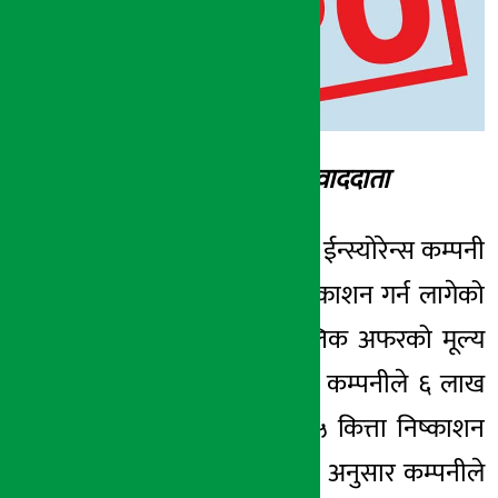
१२ माघ २०७३, बुध
अर्थ सरोकार संम्वाददाता
काठमाण्डौ – प्रिमियर ईन्स्योरेन्स कम्पनी
नेपाल लिमिटेडले निष्काशन गर्न लागेको
नयाँ शेयर फर्दर पब्लिक अफरको मूल्य
निर्धारण गरेको छ । कम्पनीले ६ लाख
९५ हजार ५ सय ६५ कित्ता निष्काशन
गर्न लागेको हो । जस अनुसार कम्पनीले