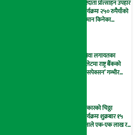
करदाता प्रोत्साहन उपहार
कार्यक्रमः २५० रुपैयाँको
सामान किनेका
उपभोक्ताले जिते १०
लाख रुपैयाँ !
इसेवा लगायतका
वालेटमा राष्ट्र बैंकको
‘इन्सपेक्सन’ गम्भीर
त्रुटीहरु फेला, आन्तरिक
सुशासन अत्यन्त कमजोर
!
सरकारको चिठ्ठा
कार्यक्रमः शुक्रबार १५
जनाले एक-एक लाख र १
जनाले १० लाख पाउँदै !