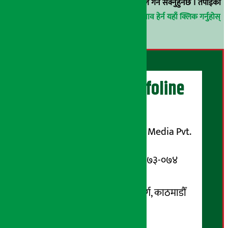
वा
arthasarokarnews@gmail.com
मा ई-मेल गर्न सक्नुहुनेछ । तपाईंको
परिचय गोप्य राखिनेछ ।
अर्थ सरोकार समाचार प्रभाव हेर्न यहाँ क्लिक गर्नुहोस्
।
अर्थ सरोकार Infoline
सञ्चालक/ प्रकाशक
शुभम् मिडिया प्रालि (Shubham Media Pvt.
Ltd.)
सूचना विभाग दर्ता नम्बर : १३३-०७३-०७४
सम्पर्क ठेगाना:
कोटेश्वर-३२, बासुकी नगर मार्ग, काठमाडौँ
फोन नम्बर : ०१-५१९९१०८ /
९८५१००६६४८