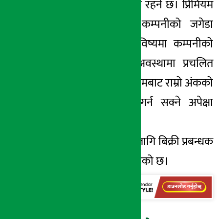
अनुपात ५१ः४९ कायम रहने छ। प्रिमियम
वापत प्राप्त रकम कम्पनीको जगेडा
कोषमा जाने छ। भविष्यमा कम्पनीको
पूंजी बृद्धि गर्नुपर्ने अवस्थामा प्रचलित
कानुन अनुसार सो रकमबाट राम्रो अंकको
बोनस शेयर जारि गर्न सक्ने अपेक्षा
गरिएको छ।
एफपिओ निष्काशन लागि बिक्री प्रबन्धक
एनएमबि क्यापिटल रहेको छ।