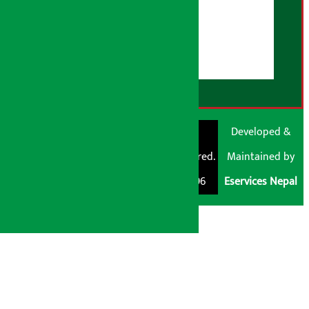
युजर गाइडलाइन्स
डिस्क्लेमर नोट
RSS Feed
© Shubham Media
Artha Sarokar®
Developed &
Pvt. Ltd. All Rights
Trademark Registered.
Maintained by
Reserved 2026.
Regd. No. : 047796
Eservices Nepal