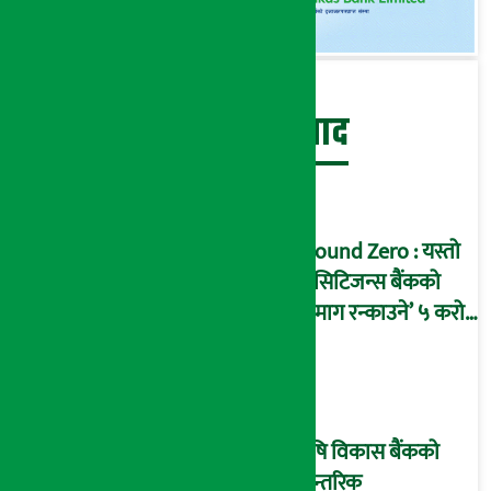
बेथिति मुर्दाबाद
Ground Zero : यस्तो
छ सिटिजन्स बैंकको
‘दिमाग रन्काउने’ ५ करोड
घोटालाको नालीबेली,
आइडी नम्बर २२७४
माष्टरमाइन्ड !
कृषि विकास बैंकको
आन्तरिक