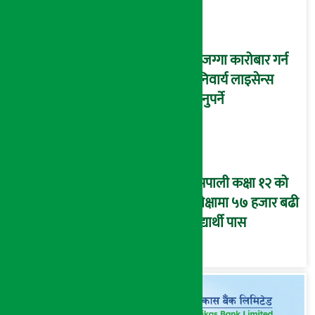
घरजग्गा कारोबार गर्न
अनिवार्य लाइसेन्स
लिनुपर्ने
यसपाली कक्षा १२ को
परीक्षामा ५७ हजार बढी
विद्यार्थी पास