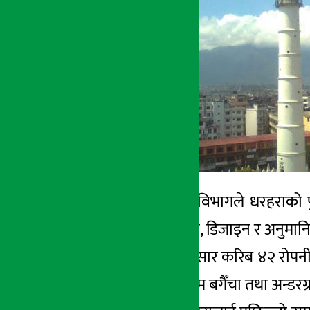
काठमाडौं – पुरातत्व विभागले धरहराको
धरहराको नक्साङकन, डिजाइन र अनुमानित 
अध्ययन प्रतिवेदनअनुसार करिब ४२ रोपनी क
विदेशीका लागि मनोरम बगैँचा तथा अन्डरग्