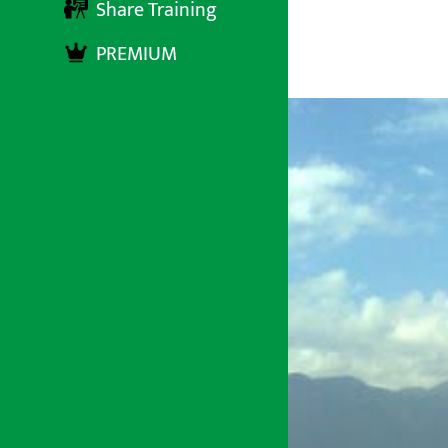
Share Training
PREMIUM
अर्थ सरोकार
१८ चैत्र २०७३, शुक्रबार ०७:१२