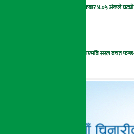
शुक्रबार ४.०५ अंकले घट्यो
‘एनएमबि सरल बचत फण्ड-इ’