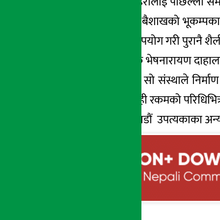
विभागले अब बन्ने धरहरालाई पछिल्लो 
थियो । गतवर्ष २०७२ बैशाखको भूकम्पका क
आधुनिक सामग्रीको उपयोग गरी पुरानै शै
विभागका महानिर्देशक भेषनारायण दाहालक
आधारमा उक्त सम्पदा सो संस्थाले निर्माण 
थियो । टेलिकमले सोही रकमको परिधिभित्र रही
सोही भुकम्पमा काठमाडौं उपत्यकाका अन्य 