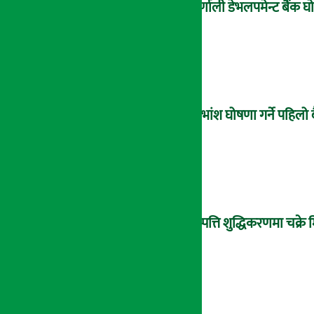
कर्णाली डेभलपमेन्ट बैंक
लाभांश घोषणा गर्ने पहिलो 
सम्पत्ति शुद्धिकरणमा चक्र