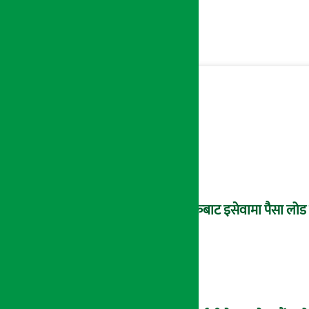
बैंकबाट इसेवामा पैसा लोड ग