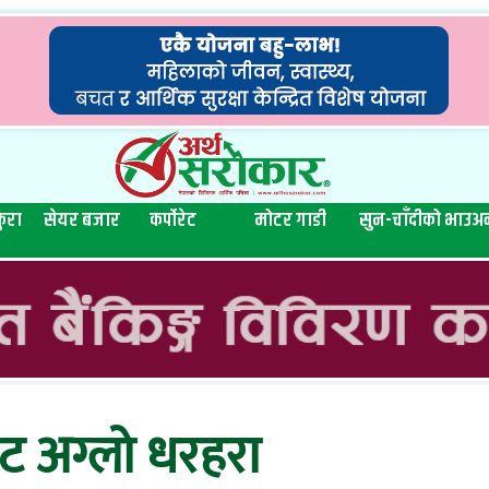
ुरा
सेयर बजार
कर्पोरेट
मोटर गाडी
सुन-चाँदीको भाउ
अन
ट अग्लो धरहरा