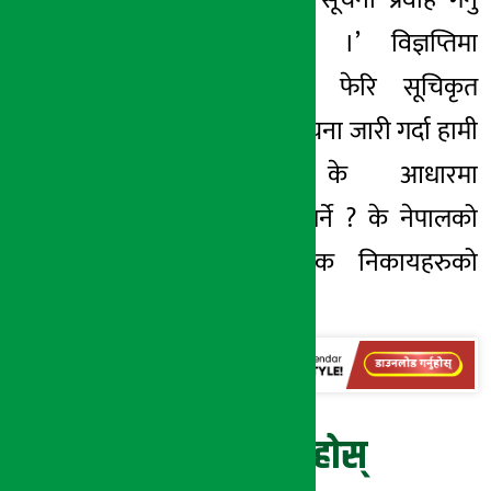
न्यायोचित देखिएन ।’ विज्ञप्तिमा
भनिएको छ–‘भोलि फेरि सूचिकृत
कम्पनीहरुले यस्तै सूचना जारी गर्दा हामी
लगानीकर्ताहरुले के आधारमा
सूचनालाई विश्वास गर्ने ? के नेपालको
पूँजीबजारमा नियामक निकायहरुको
कुनै भूमिका छैन ?’
प्रतिक्रिया दिनुहोस्