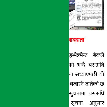
अर्थ सरोकार
२१ भाद्र २०७४, बुध
अर्थ सरोकार सम्बाददाता
काठमाडौँ- नेपाल इन्भेष्टमेन्ट बैंकले
टाइपमा गडबडी भएको भन्दै यसअघि
नेप्सेलाई दिएको सूचना सच्याएपछी यो
प्रकरणले नेपाली पूँजी बजारनै तातेको छ
। पहिला प्रकाशित सुचनामा यसअघि
नेप्सेमा प्रकाशित सूचना अनुसार