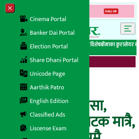
Skip to content
Close menu
Cinema Portal
Banker Dai Portal
सबै समाचार
बेथिति मुर्दाबाद
बैंकिङ विशेष
लघुवित्त विशेष
बीमाका कुरा
सेयर ब
Election Portal
Share Dhani Portal
Unicode Page
इन्भेष्टमेन्ट बैंककै
Aarthik Patro
कर्मचारीको खुलासा,
English Edition
Classified Ads
‘टाइप मिस्टेक’ नाटक मात्रै,
Liscense Exam
सब नियोजित रुपमै