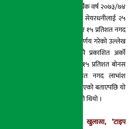
इन्भेष्टमेन्ट बैंकले आर्थिक वर्ष २०७३/७४
को नाफाबाट आफ्ना सेयरधनीलाई २५
प्रतिशत बोनस सेयर र १५ प्रतिशत नगद
लाभांश वितरणको निर्णय गरेको उल्लेख
गरेको भएपनि नेप्सेमै प्रकाशित अर्को
सूचनामा भने बैंकले १५ प्रतिशत बोनस
सेयर र २५ प्रतिशत नगद लाभांश
वितरणको निर्णय गरिएको बताएपछि यो
प्रकरण उचाईमा पुगेको थियो ।
बैंककै कर्मचारीको खुलासा, ‘टाइप