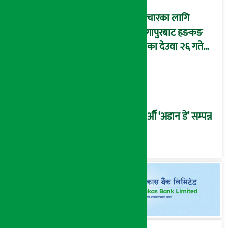
उपचारका लागि
सिंगापुरबाट हङकङ
पुगेका देउवा २६ गते
स्वदेश फर्किदै !
२१औँ ‘अडान डे’ सम्पन्न