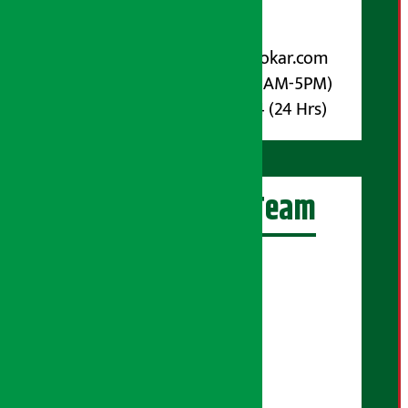
पोष्ट बक्स नम्बर : ४०७०
विज्ञापनका लागि:
Email :
info@arthasarokar.com
Phone : 9851017914 (10AM-5PM)
Whatsapp : 9851017914 (24 Hrs)
अर्थ सरोकार Team
प्रधान सम्पादक:
सुरज प्याकुरेल
कार्यकारी सम्पादक:
सुदर्शन श्रेष्ठ
बरिष्ठ सम्बाददाता: