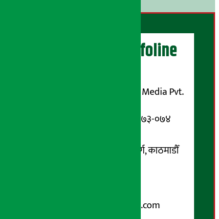
अर्थ सरोकार Infoline
सञ्चालक/ प्रकाशक
शुभम् मिडिया प्रालि (Shubham Media Pvt.
Ltd.)
सूचना विभाग दर्ता नम्बर : १३३-०७३-०७४
सम्पर्क ठेगाना:
कोटेश्वर-३२, बासुकी नगर मार्ग, काठमाडौँ
फोन नम्बर : ०१-५१९९१०८ /
९८५१००६६४८
Email:
arthasarokarnews@gmail.com