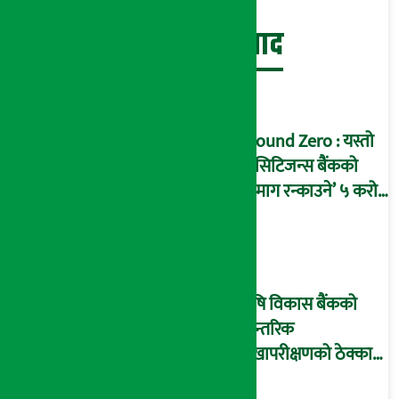
बेथिति मुर्दाबाद
Ground Zero : यस्तो
छ सिटिजन्स बैंकको
‘दिमाग रन्काउने’ ५ करोड
घोटालाको नालीबेली,
आइडी नम्बर २२७४
माष्टरमाइन्ड !
कृषि विकास बैंकको
आन्तरिक
लेखापरीक्षणको ठेक्का
प्रक्रिया पनि ‘विवाद’मा,