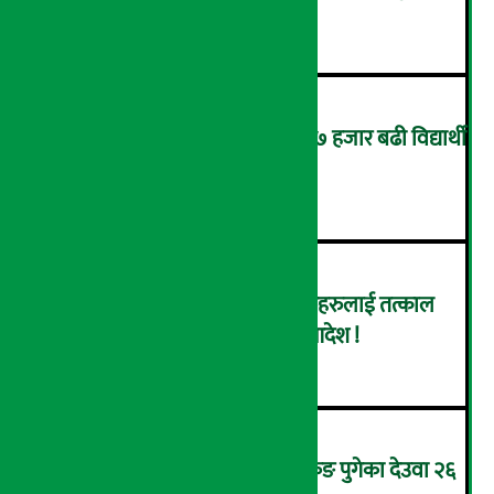
२
यसपाली कक्षा १२ को परीक्षामा ५७ हजार बढी विद्यार्थी
पास
३
नेपाल इन्भेष्टमेन्ट बैंकका संचालकहरुलाई तत्काल
पक्राउ नगर्न सर्वोच्चको अन्तरिम आदेश !
४
उपचारका लागि सिंगापुरबाट हङकङ पुगेका देउवा २६