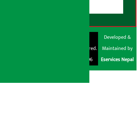
RSS Feed
© Shubham Media
Artha Sarokar®
Developed &
Pvt. Ltd. All Rights
Trademark Registered.
Maintained by
Reserved 2026.
Regd. No. : 047796
Eservices Nepal