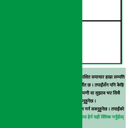
गते स्वदेश फर्किदै !
५
२१औँ ‘अडान डे’ सम्पन्न
६
स्रोत खुलाइएका बाहेक अर्थ सरोकार डटकममा प्रकाशित समाचार हाम्रा सम्पत्ति
हुन् । कुनै पनि खालको पुन: प्रकाशन / प्रशारण बर्जित छ । तपाईंसँग पनि केहि
समाचार छन्, वा हाम्रा समाचारप्रति कुनै टिकाटिप्पणी वा सुझाव भए सिधै
९८५१००६६४८मा सम्पर्क गर्न सक्नुहुनेछ ।
वा
arthasarokarnews@gmail.com
मा ई-मेल गर्न सक्नुहुनेछ । तपाईंको
परिचय गोप्य राखिनेछ ।
अर्थ सरोकार समाचार प्रभाव हेर्न यहाँ क्लिक गर्नुहोस्
।