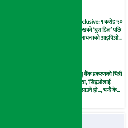
बदनियत बोकेर
कार्यविधि बनाएको
आरोप !
Exclusive: ९ करोड ५०
लाखको ‘घुस डिल’ पछि
रिलायन्सको आइपिओ
अनुमति दिएको
दाबीसहित अख्तियारमा
उजुरी !
प्रभु बैंक प्रकरणको भित्री
कथा, ‘सिइओलाई
फसाउने हो…, भन्दै के
मात्र गरेनन् मणिरामले ?,
अन्तत: आफैँ जाकिए’