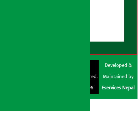
हाम्रो बारेमा
युजर गाइडलाइन्स
डिस्क्लेमर नोट
RSS Feed
© Shubham Media
Artha Sarokar®
Developed &
Pvt. Ltd. All Rights
Trademark Registered.
Maintained by
Reserved 2026.
Regd. No. : 047796
Eservices Nepal