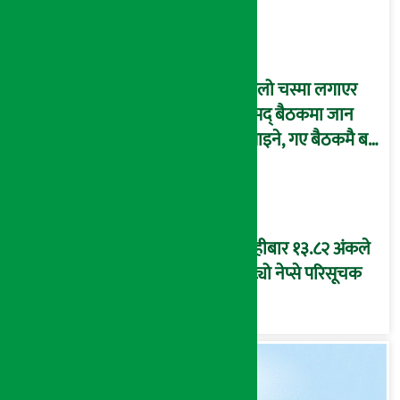
कालो चस्मा लगाएर
संसद् बैठकमा जान
नपाइने, गए बैठकमै बस्न
नदिइने !
बिहीबार १३.८२ अंकले
घट्यो नेप्से परिसूचक