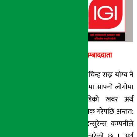
अर्थ सरोकार
१२ मंसिर २०७४, मंगल
अर्थ सरोकार सम्बाददाता
काठमाडौँ- रजिस्टर्ड चिन्ह राख्न योग्य नै
नभई गैरकानुनी रुपमा आफ्नो लोगोमा
रजिष्टर्ड चिन्ह राखेको खबर अर्थ
सरोकार डटकमले ब्रेक गरेपछि अन्तत:
आइएमइ जनरल इन्सुरेन्स कम्पनीले
आफ्नो गल्ती स्वीकारेको छ । अर्थ