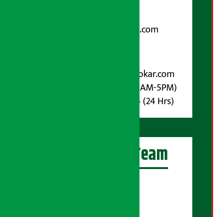
९८५१००६६४८
Email:
arthasarokarnews@gmail.com
पोष्ट बक्स नम्बर : ४०७०
विज्ञापनका लागि:
Email :
info@arthasarokar.com
Phone : 9851017914 (10AM-5PM)
Whatsapp : 9851017914 (24 Hrs)
अर्थ सरोकार Team
प्रधान सम्पादक:
सुरज प्याकुरेल
कार्यकारी सम्पादक: