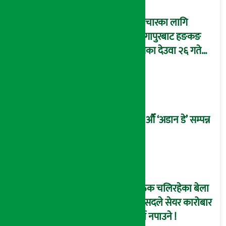
उपचारका लागि
सिंगापुरबाट हङकङ
पुगेका देउवा २६ गते
स्वदेश फर्किदै !
२१औँ ‘अडान डे’ सम्पन्न
बैठक चलिरहेका बेला
सांसदले सेयर कारोबार
गर्न नपाउने !