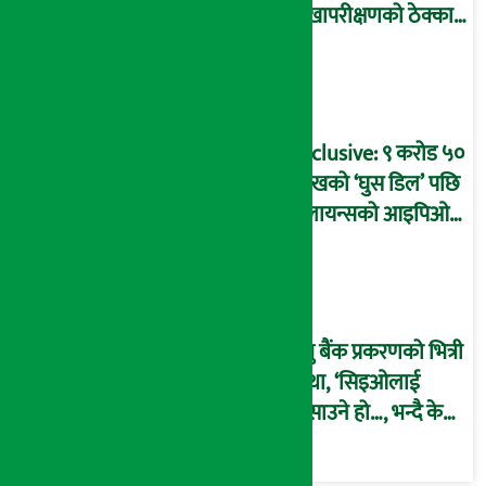
लेखापरीक्षणको ठेक्का
प्रक्रिया पनि ‘विवाद’मा,
बदनियत बोकेर
कार्यविधि बनाएको
आरोप !
Exclusive: ९ करोड ५०
लाखको ‘घुस डिल’ पछि
रिलायन्सको आइपिओ
अनुमति दिएको
दाबीसहित अख्तियारमा
उजुरी !
प्रभु बैंक प्रकरणको भित्री
कथा, ‘सिइओलाई
फसाउने हो…, भन्दै के
मात्र गरेनन् मणिरामले ?,
अन्तत: आफैँ जाकिए’