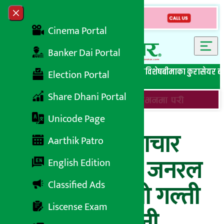
Skip to content
Close menu
Cinema Portal
Banker Dai Portal
सबै समाचार
बेथिति मुर्दाबाद
बैंकिङ विशेष
लघुवित्त विशेष
बीमाका कुरा
सेयर ब
Election Portal
Share Dhani Portal
Unicode Page
अर्थ सरोकार समाचार
Aarthik Patro
प्रभाव : आइएमई जनरल
English Edition
Classified Ads
इन्सुरेन्सले आफ्नो गल्ती
Liscense Exam
सच्यायो, गैरकानुनी