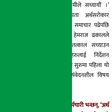
उक्त गल्तीलाई हामीले सच्यायौं ।’
उनले भने । यता अर्थसरोकार
डटकमको फलोअप समाचार पढेपछि
कम्पनीका अध्यक्ष हेमराज ढकालले
पनि उक्त लोगो तत्काल सच्याउन
आफ्ना कर्मचारीहरुलाई निर्देशन
दिएका थिए । उनले सुरुमा पहिला यो
विषयलाई खास संवेदनशील विषय
मानेका थिएनन् ।
उद्योग विभागका कर्मचारी भन्छन्, ‘अर्थ