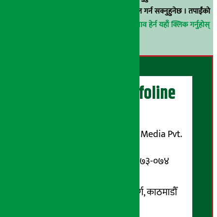
वा
arthasarokarnews@gmail.com
मा ई-मेल गर्न सक्नुहुनेछ । तपाईंको
परिचय गोप्य राखिनेछ ।
अर्थ सरोकार समाचार प्रभाव हेर्न यहाँ क्लिक गर्नुहोस्
।
अर्थ सरोकार Infoline
सञ्चालक/ प्रकाशक
शुभम् मिडिया प्रालि (Shubham Media Pvt.
Ltd.)
सूचना विभाग दर्ता नम्बर : १३३-०७३-०७४
सम्पर्क ठेगाना:
कोटेश्वर-३२, बासुकी नगर मार्ग, काठमाडौँ
फोन नम्बर : ०१-५१९९१०८ /