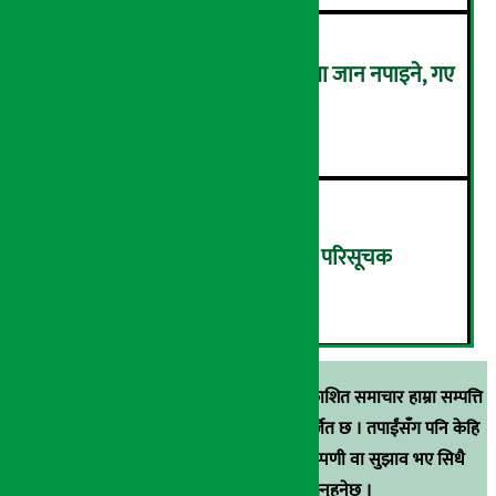
कालो चस्मा लगाएर संसद् बैठकमा जान नपाइने, गए
बैठकमै बस्न नदिइने !
५
बिहीबार १३.८२ अंकले घट्यो नेप्से परिसूचक
६
स्रोत खुलाइएका बाहेक अर्थ सरोकार डटकममा प्रकाशित समाचार हाम्रा सम्पत्ति
हुन् । कुनै पनि खालको पुन: प्रकाशन / प्रशारण बर्जित छ । तपाईंसँग पनि केहि
समाचार छन्, वा हाम्रा समाचारप्रति कुनै टिकाटिप्पणी वा सुझाव भए सिधै
९८५१००६६४८मा सम्पर्क गर्न सक्नुहुनेछ ।