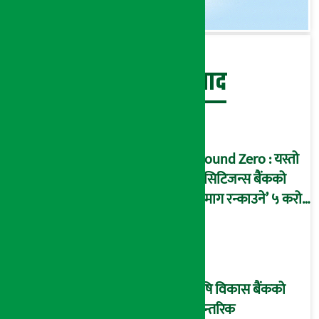
बेथिति मुर्दाबाद
Ground Zero : यस्तो
छ सिटिजन्स बैंकको
‘दिमाग रन्काउने’ ५ करोड
घोटालाको नालीबेली,
आइडी नम्बर २२७४
माष्टरमाइन्ड !
कृषि विकास बैंकको
आन्तरिक