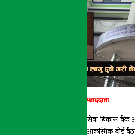
अर्थ सरोकार
१३ मंसिर २०७५, बिही
अर्थ सरोकार सम्बाददाता
काठमाडौँ – कामना सेवा बिकास बैंक आन
नेतृत्वले गत बुधबार आकस्मिक बोर्ड बैठक