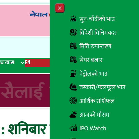
Close menu
सुन-चाँदीको भाउ
विदेशी विनिमयदर
मिति रुपान्तरण
सेयर बजार
्य खास
EN
रेडियो
Recent News
Trending News
Search
पेट्रोलको भाउ
तरकारी/फलफूल भाउ
आर्थिक राशिफल
आजको मौसम
 : शनिबार बैठक बसेर
IPO Watch