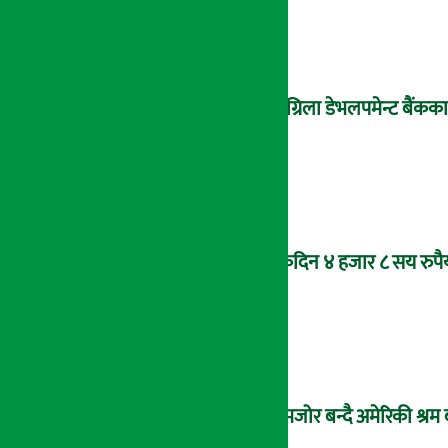
सांग्रिला डेभलपमेन्ट बैंकका
एकैदिन ४ हजार ८ सय रुपैय
कमजोर बन्दै अमेरिकी श्रम