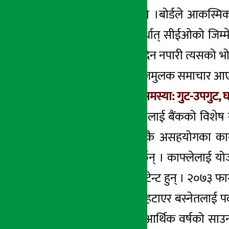
छताछुल्ल भएको हो ।बोर्डले आकस्मिक ब
कार्यकारी नेतृत्व अर्थात् सीईओको जिम
शनिबार र विदाको दिन नपारी त्यसको भोलीप
उपगुटका बारेमा खोजमुलक समाचार आएका 
मर्जरले निम्त्याएको समस्या: गुट-उपगुट, घ
अर्थ सरोकार डटकमलाई बैंकको विशेष स्
असन्तुष्ट छन् । उनकै असहयोगका का
कर्मचारीहरु गर्ने गर्छन् । काफ्लेलाई 
बस्नेत चार्टड एकाउन्टेन्ट हुन् । २०७
अनुसार काफ्लेलाई हटाएर बस्नेतलाई पद
सकेका छैनन् ।गत आर्थिक वर्षको साउन 