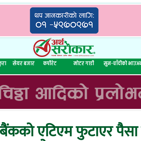
ुरा
सेयर बजार
कर्पोरेट
मोटर गाडी
सुन-चाँदीको भाउ
अन
ैंकको एटिएम फुटाएर पैसा चोर