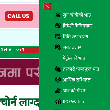
Close menu
सुन-चाँदीको भाउ
विदेशी विनिमयदर
मिति रुपान्तरण
सेयर बजार
्य खास
EN
रेडियो
Recent News
Trending News
Search
पेट्रोलको भाउ
तरकारी/फलफूल भाउ
आर्थिक राशिफल
आजको मौसम
्न लाग्दा प्रहरीले
IPO Watch