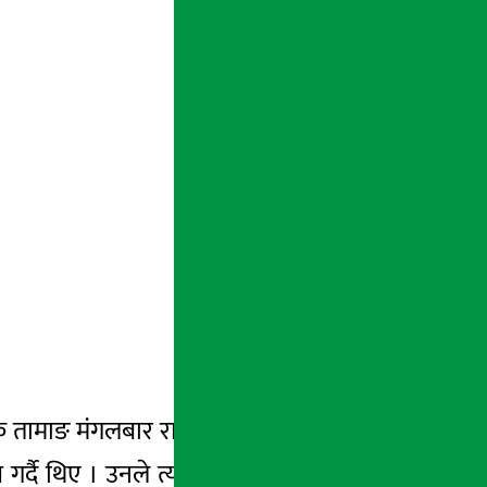
दीपक तामाङ मंगलबार राती करिब १० बजेको समयमा
गर्दै थिए । उनले त्यहाँ रहेको सीसीटिभी फुटाएर