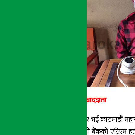
अर्थ सरोकार
२८ चैत्र २०७५, बिही
अर्थ सरोकार सम्बाददाता
काठमाडौँ- रामेछाप घर भई काठमाडौं महा
तीनकुनेस्थित एनसीसी बैंकको एटिएम हतौड