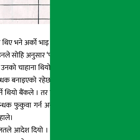
 थिए भने अर्को भाइ जापान । केहि धन कमाउँला,
े उनले सोहि अनुसार ‘प्लान’ बनाएका थिए । आफुले
न्ने उनको चाहाना थियो । बीचमा उनी छुट्टीमा नेपाल
्धक बनाइएको रहेछ । अर्थात उनका दाजुले उक्त
 थियो बैंकले । तर बैंकले त्यो आवश्यक ठानेन ।
क फुकुवा गर्न अनुरोध गर्न थाले । तर दाजुले
हाले।
अदालतले आदेश दियो । अदालतको त्यहि कपि बोकेर