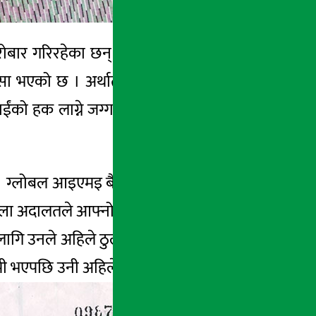
 गरिरहेका छन् भन्ने कुरा पनि ख्याल गर्नुपर्ने
 भएको छ । अर्थात तपाईंको हक लाग्ने सम्पत्ति
ईंको हक लाग्ने जग्गा पनि बैंकले लिलाम गरिदिने
ो’ । ग्लोबल आइएमइ बैंकले अंशियारको मन्जुरीनामा
ल्ला अदालतले आफ्नो पक्षमा गरेको फैसलासहित ।
गि उनले अहिले ठुलै दौडधुप गर्नुपरेको छ । केहि
ामी भएपछि उनी अहिले तनावमा छन् ।