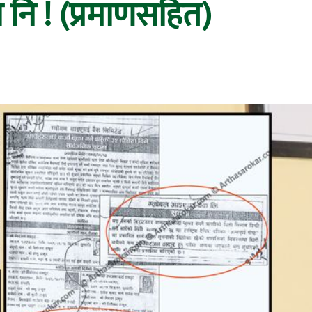
नि ! (प्रमाणसहित)