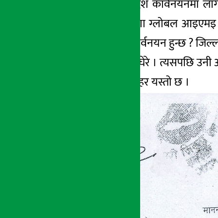
उनी अदालतको आदेश कार्वनयनमा लागेका 
दिनअघि नै उक्त जग्गा ग्लोबल आइएमइ
आदेश अव कसरी कार्वनयन हुन्छ ? जिल्ला 
अनेक प्रश्नले उनलाई घेरे । त्यसपछि 
मुद्धा र अदालतको ठहर यस्तो छ ।