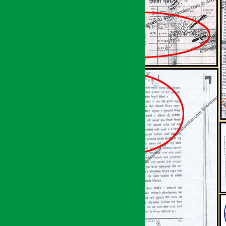
अर्थ सरोकार
१४ जेष्ठ २०७६, मंगल