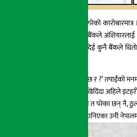
काठमाडौँ । आफुले गरेको कारोबारमात्र ह
भएको छ । किनकि बैंकले अंशियारलाई था
तपाईंलाई थाहा नै नदिई कुनै बैंकले धित
गरेको पाइएको छ ।
‘ओहो ! यस्तो पनि हुन्छ र ?’ तपाईंको मन
विना धितो बन्दक राखिदिंदा अहिले इटह
उनी कानुनी झमेलामा त परेका छन् नै, ठु
पैसा कमाउन विदेश हानिएका उनी नेपाल