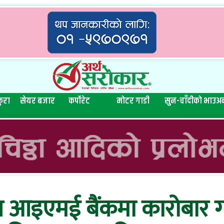
ुरा
सेयर बजार
कर्पोरेट
मोटर गाडी
सुन-चाँदीको भाउ
अन
 आइएमई बैंकमा कारोबार गर्