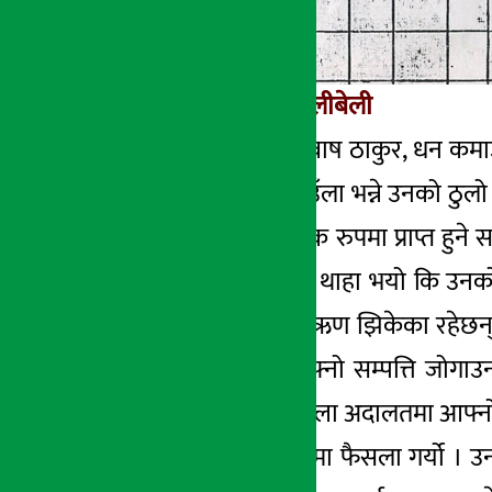
यस्तो छ घटनाको नालीबेली
इटहरी घर भएका सुवाष ठाकुर, धन कमाउन
नेपाल आउँला र रमाउँला भन्ने उनको ठुलो
कमाएको पैसा र पैतृक रुपमा प्राप्त हुने 
आए । नेपाल आउँदा थाहा भयो कि उनको ह
जग्गा धितोमा राखेर ऋण झिकेका रहेछन् 
त्यसपछि सुबास आफ्नो सम्पत्ति जोगाउ
नमानेपछि उनले जिल्ला अदालतमा आफ्नो ज
अदालतले उनकै पक्षमा फैसला गर्यो । उ