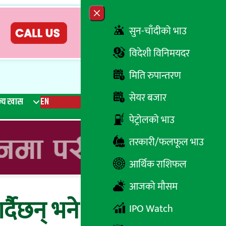
Close menu
सुन-चाँदीको भाउ
विदेशी विनिमयदर
मिति रुपान्तरण
सेयर बजार
्य खास
EN
रेडियो
Recent News
Trending News
Search
पेट्रोलको भाउ
तरकारी/फलफूल भाउ
आर्थिक राशिफल
आजको मौसम
दैछन् भने होसियार !
IPO Watch