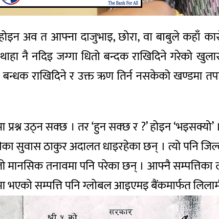
ोइन अव त आफ्ना दाजुभाइ, छोरा, वा बाबुले कहाँ कारोबार
हा नै नदिइ जग्गा धितो बन्दक राखिदिने गरेको खुलासा
ो बन्धक राखिदिने र उक्त ऋण तिर्न नसकेको खण्डमा तपा
मा प्रश्न उठ्न सक्छ । तर ‘हुन सक्छ र ?’ होइन ‘भइसक्य
रीका सुवास ठाकुर अदालत धाइरहेका छन् । त्यो पनि जि
लो मानसिक तनावमा पनि परेका छन् । आफ्नै सम्पत्तिका ला
मा भएको सम्पत्ति पनि ग्लोबल आइएमइ बैंकमार्फत लिल