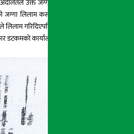
दालतले उक्त जग्गा अंशबण्डा गर्नु भनेको केहि
रेको जग्गा लिलाम कसरी भयो ? अदालतले दिएको
ले लिलाम गरिदिएपछि अव न्याय माग्न कहाँ जाने ?
कार डटकमको कार्यालयमा आइपुगे । उनले हालेको