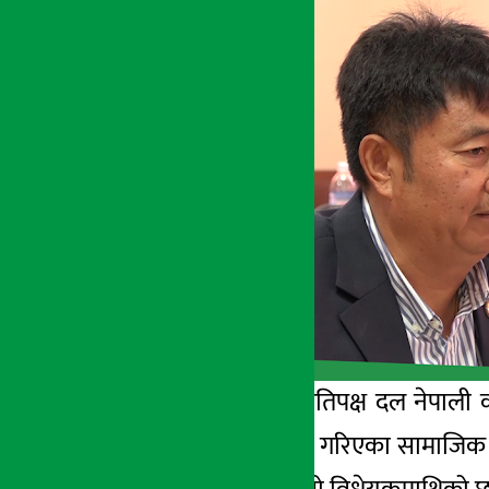
अर्थ सरोकार
१८ असार २०७६, बुध
काठमाडौँ – प्रमुख प्रतिपक्ष दल नेपाली
विधेयक’ मा समावेश गरिएका सामाजिक सं