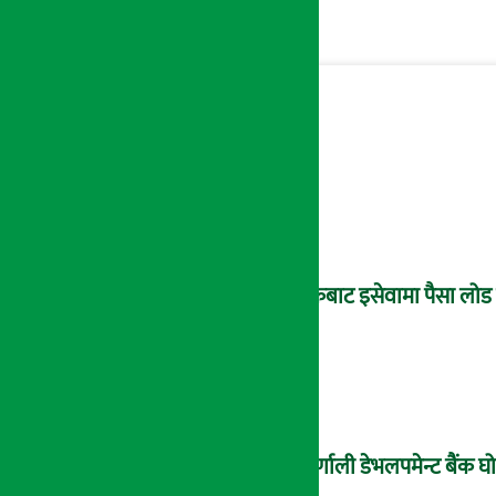
बैंकबाट इसेवामा पैसा लोड ग
कर्णाली डेभलपमेन्ट बैंक