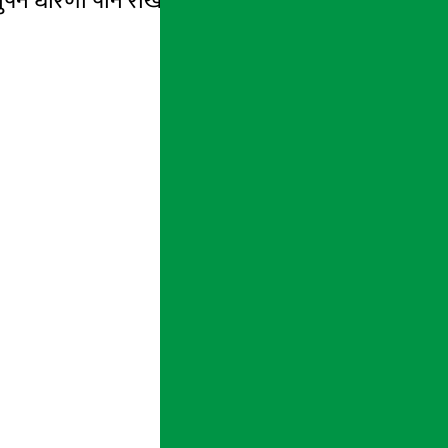
पर्ने धारणा पनि राखेका थिए ।
हेर्नुहोस् भिडियो: