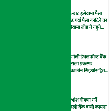
बैंकबाट इसेवामा पैसा
लोड गर्दा पैसा काटिने तर
इसेवामा लोड नै नहुने
समस्या, ग्राहक हैरान !
कर्णाली डेभलपमेन्ट बैंक
घोटाला प्रकरणः
तत्कालीन सिइओसहित
३ जना पक्राउ, सय बढी
अझै फरार !
लाभांश घोषणा गर्ने
पहिलो बैंक बन्यो कामना