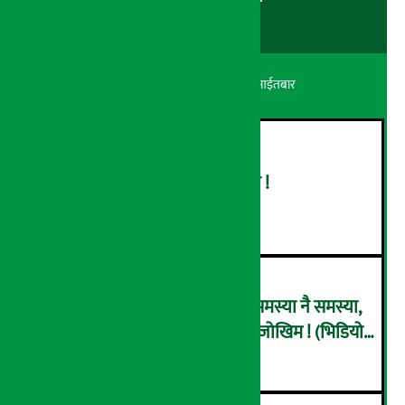
अर्थ सरोकार
२४ श्रावण २०८३, आईतबार
बढ्दै ग्यासको आयात, हट्दै अभाव !
२
राष्ट्र बैंकले पनि इसेवाभित्र देख्यो समस्या नै समस्या,
हिरोबाट जिरो हुँदै ‘कोल्याप्स’ हुने जोखिम ! (भिडियो
३
ब्रिफिङ)