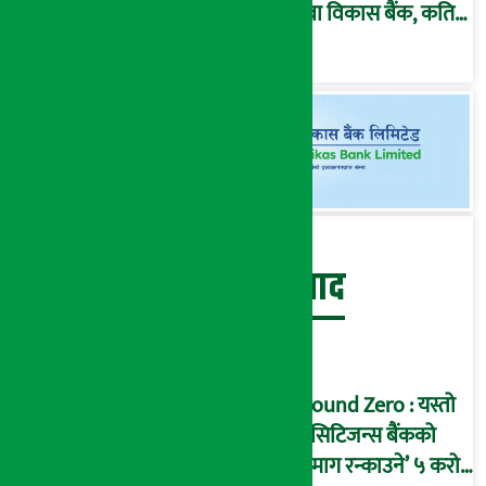
सेवा विकास बैंक, कति
दिने भयो ?
बेथिति मुर्दाबाद
Ground Zero : यस्तो
छ सिटिजन्स बैंकको
‘दिमाग रन्काउने’ ५ करोड