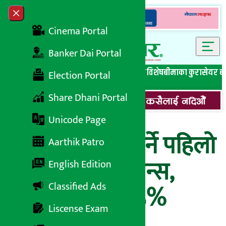
Skip to content
Close menu
Cinema Portal
Banker Dai Portal
सबै समाचार
बेथिति मुर्दाबाद
बैंकिङ विशेष
लघुवित्त विशेष
बीमाका कुरा
सेयर ब
Election Portal
Share Dhani Portal
Unicode Page
लाभांश घोषणा गर्ने पहिलो
Aarthik Patro
बैंक बन्यो सिटिजन्स,
English Edition
Classified Ads
लगानीकर्ताले १५%
Liscense Exam
लाभांश पाउने !