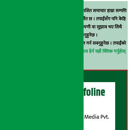
स्रोत खुलाइएका बाहेक अर्थ सरोकार डटकममा प्रकाशित समाचार हाम्रा सम्पत्ति
हुन् । कुनै पनि खालको पुन: प्रकाशन / प्रशारण बर्जित छ । तपाईंसँग पनि केहि
समाचार छन्, वा हाम्रा समाचारप्रति कुनै टिकाटिप्पणी वा सुझाव भए सिधै
९८५१००६६४८मा सम्पर्क गर्न सक्नुहुनेछ ।
वा
arthasarokarnews@gmail.com
मा ई-मेल गर्न सक्नुहुनेछ । तपाईंको
परिचय गोप्य राखिनेछ ।
अर्थ सरोकार समाचार प्रभाव हेर्न यहाँ क्लिक गर्नुहोस्
।
अर्थ सरोकार Infoline
सञ्चालक/ प्रकाशक
शुभम् मिडिया प्रालि (Shubham Media Pvt.
Ltd.)