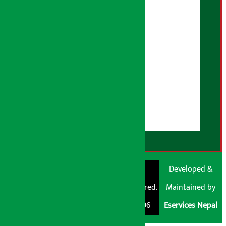
तथ्य जाँच नीति
भूलसुधार नीति
विज्ञापन नीति
AI नीति
हाम्रो बारेमा
युजर गाइडलाइन्स
डिस्क्लेमर नोट
RSS Feed
© Shubham Media
Artha Sarokar®
Developed &
Pvt. Ltd. All Rights
Trademark Registered.
Maintained by
Reserved 2026.
Regd. No. : 047796
Eservices Nepal