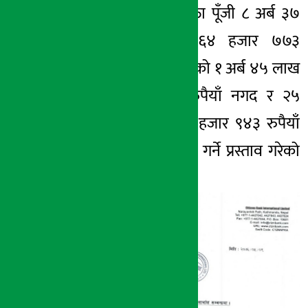
बैठकले बैंकको चुक्ता पूँजी ८ अर्ब ३७
करोड १० लाख ६४ हजार ७७३
रुपैयाँको प्रस्ताव गरेको १ अर्ब ४५ लाख
२७ हजार ७७३ रुपैयाँ नगद र २५
करोड ११ लाख ३१ हजार ९४३ रुपैयाँ
बोनस शेयर वितरण गर्ने प्रस्ताव गरेको
हो ।