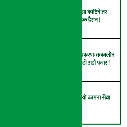
बैंकबाट इसेवामा पैसा लोड गर्दा पैसा काटिने तर
इसेवामा लोड नै नहुने समस्या, ग्राहक हैरान !
४
कर्णाली डेभलपमेन्ट बैंक घोटाला प्रकरणः तत्कालीन
सिइओसहित ३ जना पक्राउ, सय बढी अझै फरार !
५
लाभांश घोषणा गर्ने पहिलो बैंक बन्यो कामना सेवा
विकास बैंक, कति दिने भयो ?
६