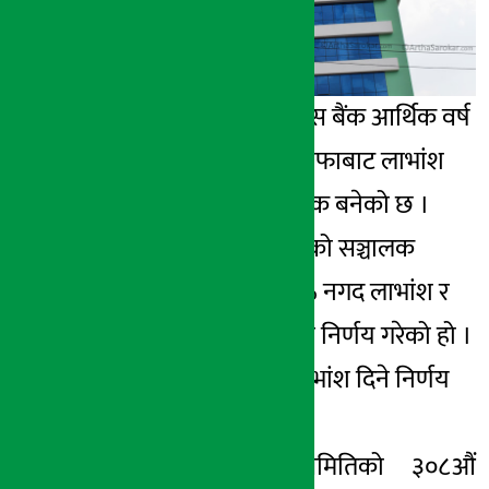
१० भाद्र २०७६, मंगल
काठमाडौं – सिटिजन्स बैंक आर्थिक वर्ष
२०७५/०७६ को मुनाफाबाट लाभांश
घोषणा गर्ने पहिलो बैंक बनेको छ ।
बैंकको सोमबार बसेको सञ्चालक
समिति बैठकले १२% नगद लाभांश र
३% बोनस सेयर दिने निर्णय गरेको हो ।
बैंकले कुल १५% लाभांश दिने निर्णय
गरेको हो ।
बैंक सञ्चालक समितिको ३०८औं