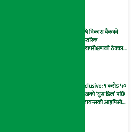
घोटालाको नालीबेली,
आइडी नम्बर २२७४
माष्टरमाइन्ड !
कृषि विकास बैंकको
आन्तरिक
लेखापरीक्षणको ठेक्का
प्रक्रिया पनि ‘विवाद’मा,
बदनियत बोकेर
कार्यविधि बनाएको
आरोप !
Exclusive: ९ करोड ५०
लाखको ‘घुस डिल’ पछि
रिलायन्सको आइपिओ
अनुमति दिएको
दाबीसहित अख्तियारमा
उजुरी !