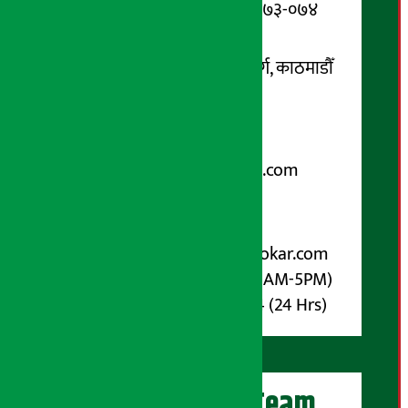
सूचना विभाग दर्ता नम्बर : १३३-०७३-०७४
सम्पर्क ठेगाना:
कोटेश्वर-३२, बासुकी नगर मार्ग, काठमाडौँ
फोन नम्बर : ०१-५१९९१०८ /
९८५१००६६४८
Email:
arthasarokarnews@gmail.com
पोष्ट बक्स नम्बर : ४०७०
विज्ञापनका लागि:
Email :
info@arthasarokar.com
Phone : 9851017914 (10AM-5PM)
Whatsapp : 9851017914 (24 Hrs)
अर्थ सरोकार Team