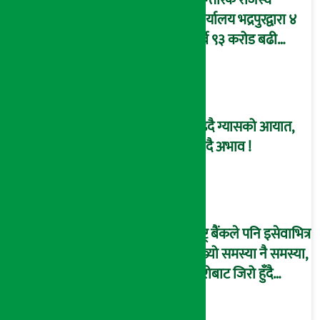
कार्यालय भद्रपुरद्वारा ४
अर्ब ९३ करोड बढी
राजस्व संकलन
बढ्दै ग्यासको आयात,
हट्दै अभाव !
राष्ट्र बैंकले पनि इसेवाभित्र
देख्यो समस्या नै समस्या,
हिरोबाट जिरो हुँदै
‘कोल्याप्स’ हुने जोखिम !
(भिडियो ब्रिफिङ)