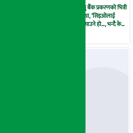
प्रभु बैंक प्रकरणको भित्री
कथा, ‘सिइओलाई
फसाउने हो…, भन्दै के
मात्र गरेनन् मणिरामले ?,
अन्तत: आफैँ जाकिए’