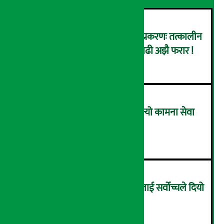
कर्णाली डेभलपमेन्ट बैंक घोटाला प्रकरणः तत्कालीन
सिइओसहित ३ जना पक्राउ, सय बढी अझै फरार !
२
लाभांश घोषणा गर्ने पहिलो बैंक बन्यो कामना सेवा
विकास बैंक, कति दिने भयो ?
३
सम्पत्ति शुद्धिकरणमा चक्रे मिलनलाई सर्वोच्चले दियो
सफाइ
४