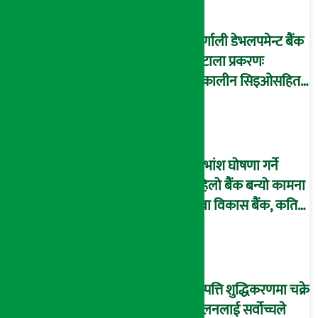
कर्णाली डेभलपमेन्ट बैंक
घोटाला प्रकरणः
तत्कालीन सिइओसहित
३ जना पक्राउ, सय बढी
अझै फरार !
लाभांश घोषणा गर्ने
पहिलो बैंक बन्यो कामना
सेवा विकास बैंक, कति
दिने भयो ?
सम्पत्ति शुद्धिकरणमा चक्रे
मिलनलाई सर्वोच्चले