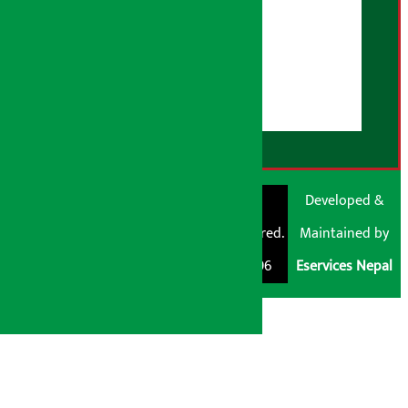
हाम्रो बारेमा
युजर गाइडलाइन्स
डिस्क्लेमर नोट
RSS Feed
© Shubham Media
Artha Sarokar®
Developed &
Pvt. Ltd. All Rights
Trademark Registered.
Maintained by
Reserved 2026.
Regd. No. : 047796
Eservices Nepal