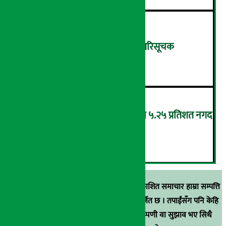
शुक्रबार ४.०५ अंकले घट्यो नेप्से परिसूचक
५
‘एनएमबि सरल बचत फण्ड-इ’द्वारा ५.२५ प्रतिशत नगद
प्रतिफल घोषणा
६
स्रोत खुलाइएका बाहेक अर्थ सरोकार डटकममा प्रकाशित समाचार हाम्रा सम्पत्ति
हुन् । कुनै पनि खालको पुन: प्रकाशन / प्रशारण बर्जित छ । तपाईंसँग पनि केहि
समाचार छन्, वा हाम्रा समाचारप्रति कुनै टिकाटिप्पणी वा सुझाव भए सिधै