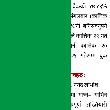
महालक्ष्मी विकास बैंकको १७.८९%
लाभांश हात पार्न मंगलबार (कात्तिक
१९ गते) भित्र सेयरधनी बनिसक्नुपर्ने
भएको छ । कम्पनीले कात्तिक २९ गते
साधारण सभा गर्न कात्तिक २०
गतेदेखि कात्तिक २९ गतेसम्म बुक
क्लोज गर्दैछ ।
सभामा पेस हुने प्रस्तावहरु :
८% बोनस र ९.८९% नगद लाभांश
कुनै वित्तीय संस्थामा गाभ्न– गाभिन
परेमा त्यसको सम्पूर्ण अख्तियारी