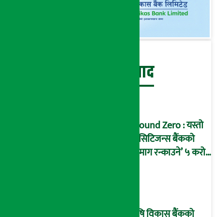
बेथिति मुर्दाबाद
Ground Zero : यस्तो
छ सिटिजन्स बैंकको
‘दिमाग रन्काउने’ ५ करोड
घोटालाको नालीबेली,
आइडी नम्बर २२७४
माष्टरमाइन्ड !
कृषि विकास बैंकको