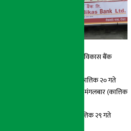
अर्थ सरोकार
१५ कार्तिक २०७६, शुक्र
रिमाइन्डर :
कम्पनी : महालक्ष्मी विकास बैंक
लाभांश : १७.८९%
बुकक्लोज मिति : कात्तिक २० गते
सुरक्षित गर्ने मिति : मंगलबार (कात्तिक
१९ गते)
सभा हुने मिति : कात्तिक २९ गते
विवरण :