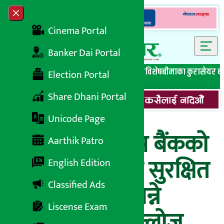
Skip to content
Close menu
Cinema Portal
Banker Dai Portal
सबै समाचार
बेथिति मुर्दाबाद
बैंकिङ विशेष
लघुवित्त विशेष
बीमाका कुरा
सेयर ब
Election Portal
Share Dhani Portal
Unicode Page
महालक्ष्मी विकास बैंकको
Aarthik Patro
१७.८९% लाभांश सुरक्षित
English Edition
Classified Ads
गर्न कहिलेसम्म बन्ने
Liscense Exam
सेयरधनी ? बुकक्लोज