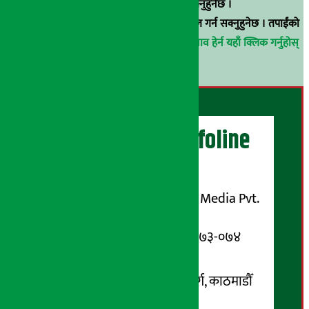
९८५१००६६४८मा सम्पर्क गर्न सक्नुहुनेछ ।
वा
arthasarokarnews@gmail.com
मा ई-मेल गर्न सक्नुहुनेछ । तपाईंको
परिचय गोप्य राखिनेछ ।
अर्थ सरोकार समाचार प्रभाव हेर्न यहाँ क्लिक गर्नुहोस्
।
अर्थ सरोकार Infoline
सञ्चालक/ प्रकाशक
शुभम् मिडिया प्रालि (Shubham Media Pvt.
Ltd.)
सूचना विभाग दर्ता नम्बर : १३३-०७३-०७४
सम्पर्क ठेगाना:
कोटेश्वर-३२, बासुकी नगर मार्ग, काठमाडौँ
फोन नम्बर : ०१-५१९९१०८ /