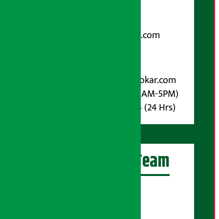
९८५१००६६४८
Email:
arthasarokarnews@gmail.com
पोष्ट बक्स नम्बर : ४०७०
विज्ञापनका लागि:
Email :
info@arthasarokar.com
Phone : 9851017914 (10AM-5PM)
Whatsapp : 9851017914 (24 Hrs)
अर्थ सरोकार Team
प्रधान सम्पादक:
सुरज प्याकुरेल