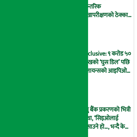
आन्तरिक
लेखापरीक्षणको ठेक्का
प्रक्रिया पनि ‘विवाद’मा,
बदनियत बोकेर
कार्यविधि बनाएको
आरोप !
Exclusive: ९ करोड ५०
लाखको ‘घुस डिल’ पछि
रिलायन्सको आइपिओ
अनुमति दिएको
दाबीसहित अख्तियारमा
उजुरी !
प्रभु बैंक प्रकरणको भित्री
कथा, ‘सिइओलाई
फसाउने हो…, भन्दै के
मात्र गरेनन् मणिरामले ?,