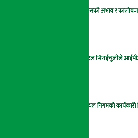
ग्यासको अभाव र कालोबजारी
होटल सिराईचुलीले आईपीओ
आयल निगमको कार्यकारी निर्