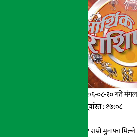
अर्थ सरोकार
९ मंसिर २०७६, सोम
काठमाडौँ – मिति २०७६-०८-१० गते मंगलबा
सूर्योदय । ०६:३२ । सूर्यास्त : १७:०८
आजको राशिफल :
मेष – गरेको कार्यबाट राम्रो मुनाफा मिल्ने