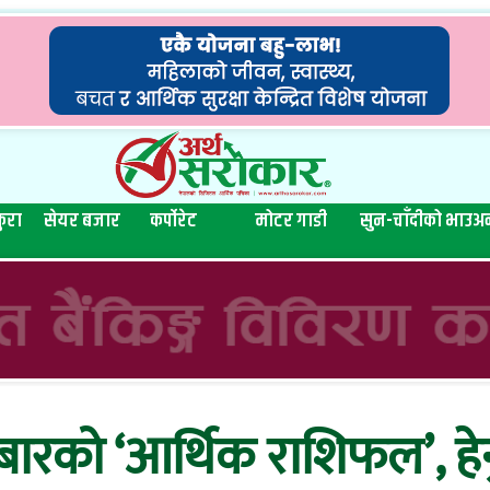
ुरा
सेयर बजार
कर्पोरेट
मोटर गाडी
सुन-चाँदीको भाउ
अन
ारको ‘आर्थिक राशिफल’, हे