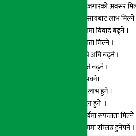
वृष – नयाँ काम वा रोजगारको अवसर मिल
मिथुन – व्यापार ब्यबसायबाट लाभ मिल्ने
कर्कट – पैतृक सम्पतिमा विवाद बढ्ने ।
सिंह – कार्यमा सफलता मिल्ने ।
कन्या – बैदेशिक कार्य अघि बढ्ने ।
तुला – आम्दानी प्रशस्तै बढ्ने ।
वृश्चिक – पैसा फस्न सक्ने।
धनु – आकष्मिक धन लाभ हुने ।
मकर – कार्य सम्पादन हुने ।
कुम्भ – प्राविधिक कार्यमा सफलता मिल्न
मिन – झन्झटिलो काममा संग्लग्न हुनेपर्ने ।