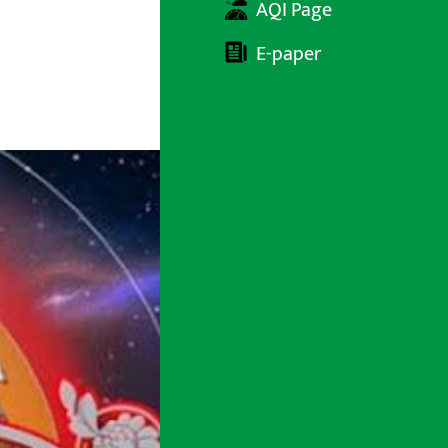
AQI Page
E-paper