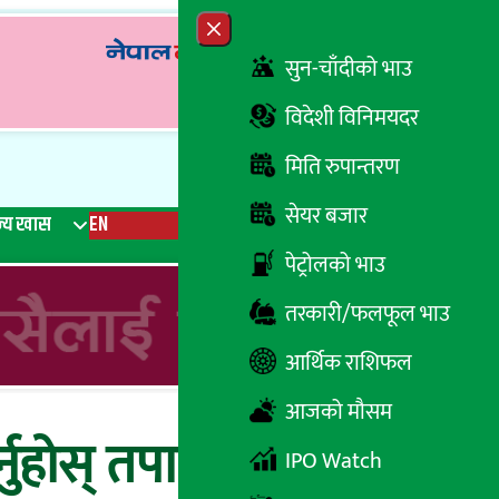
Close menu
सुन-चाँदीको भाउ
विदेशी विनिमयदर
मिति रुपान्तरण
सेयर बजार
्य खास
EN
रेडियो
Recent News
Trending News
Search
पेट्रोलको भाउ
तरकारी/फलफूल भाउ
आर्थिक राशिफल
आजको मौसम
र्नुहोस् तपाईको आजको
IPO Watch