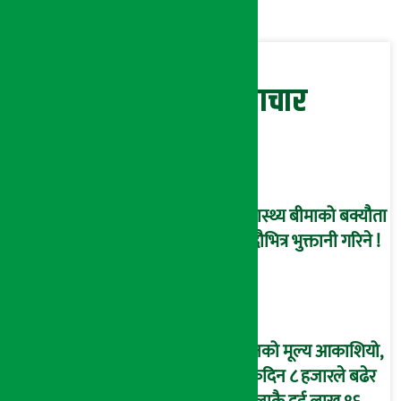
सम्बन्धित समाचार
स्वास्थ्य बीमाको बक्यौता
भदौभित्र भुक्तानी गरिने !
सुनको मूल्य आकाशियो,
एकैदिन ८ हजारले बढेर