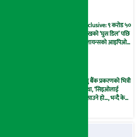
बदनियत बोकेर
कार्यविधि बनाएको
आरोप !
Exclusive: ९ करोड ५०
लाखको ‘घुस डिल’ पछि
रिलायन्सको आइपिओ
अनुमति दिएको
दाबीसहित अख्तियारमा
उजुरी !
प्रभु बैंक प्रकरणको भित्री
कथा, ‘सिइओलाई
फसाउने हो…, भन्दै के
मात्र गरेनन् मणिरामले ?,
अन्तत: आफैँ जाकिए’