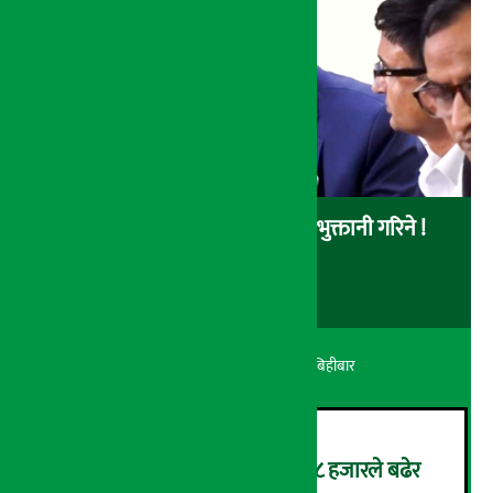
स्वास्थ्य बीमाको बक्यौता भदौभित्र भुक्तानी गरिने !
अर्थ सरोकार
२१ श्रावण २०८३, बिहीबार
सुनको मूल्य आकाशियो, एकैदिन ८ हजारले बढेर