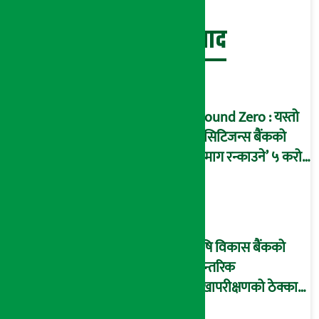
बेथिति मुर्दाबाद
Ground Zero : यस्तो
छ सिटिजन्स बैंकको
‘दिमाग रन्काउने’ ५ करोड
घोटालाको नालीबेली,
आइडी नम्बर २२७४
माष्टरमाइन्ड !
कृषि विकास बैंकको
आन्तरिक
लेखापरीक्षणको ठेक्का
प्रक्रिया पनि ‘विवाद’मा,