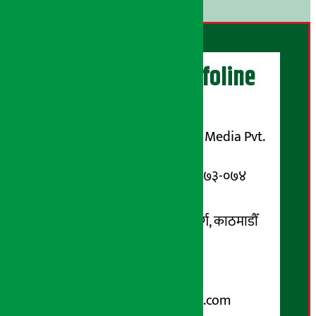
अर्थ सरोकार Infoline
सञ्चालक/ प्रकाशक
शुभम् मिडिया प्रालि (Shubham Media Pvt.
Ltd.)
सूचना विभाग दर्ता नम्बर : १३३-०७३-०७४
सम्पर्क ठेगाना:
कोटेश्वर-३२, बासुकी नगर मार्ग, काठमाडौँ
फोन नम्बर : ०१-५१९९१०८ /
९८५१००६६४८
Email:
arthasarokarnews@gmail.com