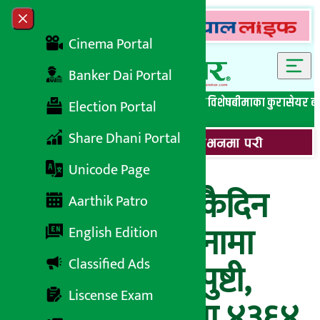
Skip to content
Close menu
Cinema Portal
Banker Dai Portal
सबै समाचार
बेथिति मुर्दाबाद
बैंकिङ विशेष
लघुवित्त विशेष
बीमाका कुरा
सेयर ब
Election Portal
Share Dhani Portal
Unicode Page
BREAKING : एकैदिन
Aarthik Patro
थप २ सय ७९ जनामा
English Edition
Classified Ads
कोरोना संक्रमण पुष्टी,
Liscense Exam
संक्रमितको संख्या ४३६४