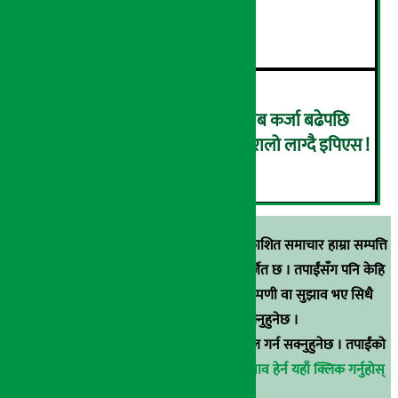
व्यवस्थित बनाउन निर्देशन
५
उँधोगतिमा कृषि विकास बैंक, खराब कर्जा बढेपछि
नाफा २९.५२ प्रतिशतले घट्यो, ओरालो लाग्दै इपिएस !
६
स्रोत खुलाइएका बाहेक अर्थ सरोकार डटकममा प्रकाशित समाचार हाम्रा सम्पत्ति
हुन् । कुनै पनि खालको पुन: प्रकाशन / प्रशारण बर्जित छ । तपाईंसँग पनि केहि
समाचार छन्, वा हाम्रा समाचारप्रति कुनै टिकाटिप्पणी वा सुझाव भए सिधै
९८५१००६६४८मा सम्पर्क गर्न सक्नुहुनेछ ।
वा
arthasarokarnews@gmail.com
मा ई-मेल गर्न सक्नुहुनेछ । तपाईंको
परिचय गोप्य राखिनेछ ।
अर्थ सरोकार समाचार प्रभाव हेर्न यहाँ क्लिक गर्नुहोस्
।