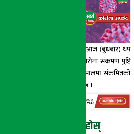
अर्थ सरोकार
२८ जेष्ठ २०७७, बुध
काठमाडौँ । नेपालमा आज (बुधबार) थप
२ सय ७९ जनामा कोरोना संक्रमण पुष्टि
भएको छ । योसंगै नेपालमा संक्रमितको
संख्या ४३६४ पुगेको छ ।
प्रतिक्रिया दिनुहोस्