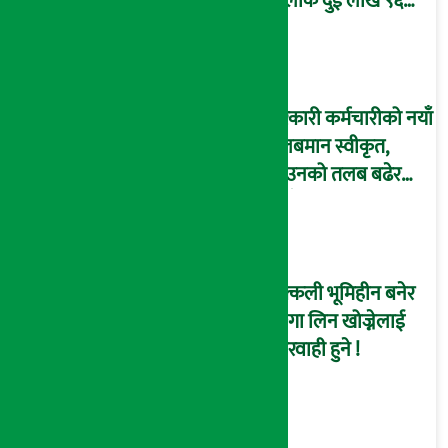
तोलाकै दुई लाख ९६
हजार पुग्यो !
सरकारी कर्मचारीको नयाँ
तलबमान स्वीकृत,
साउनको तलब बढेर
आउँदै !
नक्कली भूमिहीन बनेर
जग्गा लिन खोज्नेलाई
कारवाही हुने !