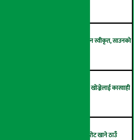
तोलाकै दुई लाख ९६ हजार पुग्यो !
२
सरकारी कर्मचारीको नयाँ तलबमान स्वीकृत, साउनको
तलब बढेर आउँदै !
३
नक्कली भूमिहीन बनेर जग्गा लिन खोज्नेलाई कारवाही
हुने !
४
काठमाडौँका होटल-रेष्टुरेन्टलाई चुरोट खाने ठाउँ