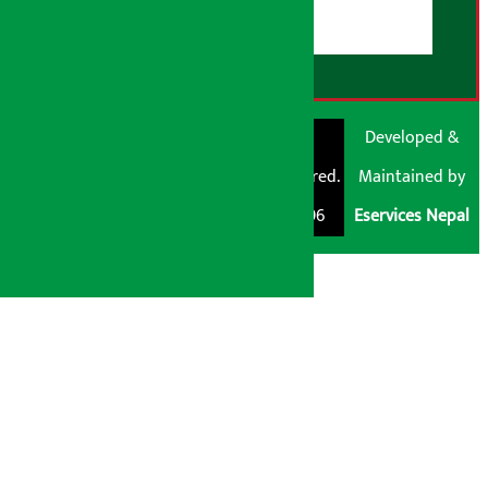
RSS Feed
© Shubham Media
Artha Sarokar®
Developed &
Pvt. Ltd. All Rights
Trademark Registered.
Maintained by
Reserved 2026.
Regd. No. : 047796
Eservices Nepal