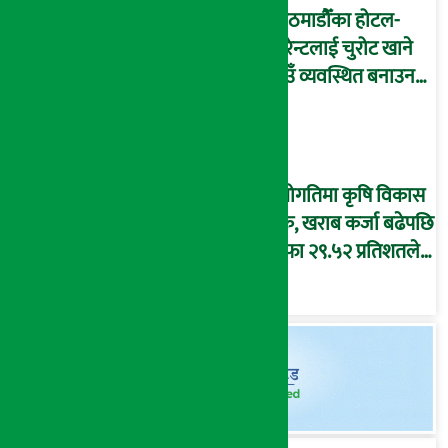
काठमाडौँका होटल-
रेष्टुरेन्टलाई चुरोट खाने
ठाउँ व्यवस्थित बनाउन
निर्देशन
उँधोगतिमा कृषि विकास
बैंक, खराब कर्जा बढेपछि
नाफा २९.५२ प्रतिशतले
घट्यो, ओरालो लाग्दै
इपिएस !