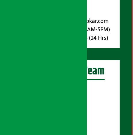
पोष्ट बक्स नम्बर : ४०७०
विज्ञापनका लागि:
Email :
info@arthasarokar.com
Phone : 9851017914 (10AM-5PM)
Whatsapp : 9851017914 (24 Hrs)
अर्थ सरोकार Team
प्रधान सम्पादक:
सुरज प्याकुरेल
कार्यकारी सम्पादक:
सुदर्शन श्रेष्ठ
बरिष्ठ सम्बाददाता: