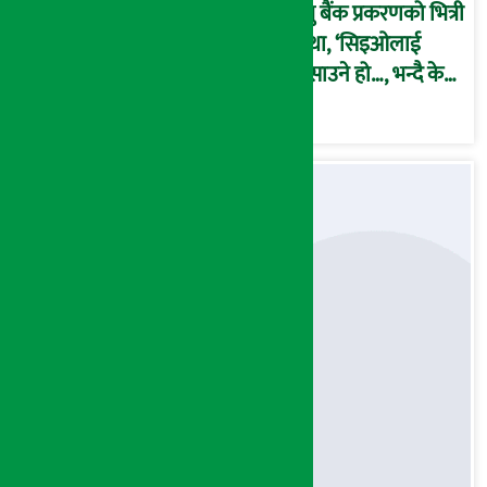
प्रभु बैंक प्रकरणको भित्री
कथा, ‘सिइओलाई
फसाउने हो…, भन्दै के
मात्र गरेनन् मणिरामले ?,
अन्तत: आफैँ जाकिए’