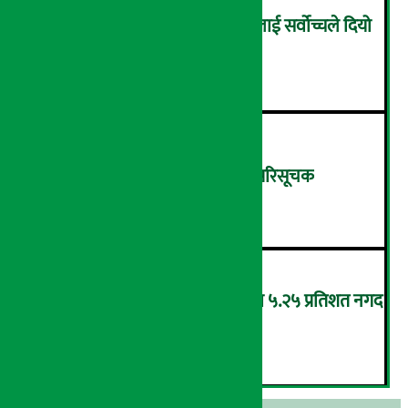
सम्पत्ति शुद्धिकरणमा चक्रे मिलनलाई सर्वोच्चले दियो
सफाइ
४
शुक्रबार ४.०५ अंकले घट्यो नेप्से परिसूचक
५
‘एनएमबि सरल बचत फण्ड-इ’द्वारा ५.२५ प्रतिशत नगद
प्रतिफल घोषणा
६