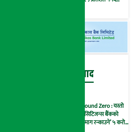
प्रतिफल घोषणा
बेथिति मुर्दाबाद
Ground Zero : यस्तो
छ सिटिजन्स बैंकको
‘दिमाग रन्काउने’ ५ करोड
घोटालाको नालीबेली,