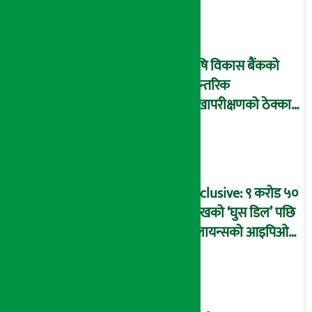
आइडी नम्बर २२७४
माष्टरमाइन्ड !
कृषि विकास बैंकको
आन्तरिक
लेखापरीक्षणको ठेक्का
प्रक्रिया पनि ‘विवाद’मा,
बदनियत बोकेर
कार्यविधि बनाएको
आरोप !
Exclusive: ९ करोड ५०
लाखको ‘घुस डिल’ पछि
रिलायन्सको आइपिओ
अनुमति दिएको
दाबीसहित अख्तियारमा
उजुरी !