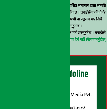
स्रोत खुलाइएका बाहेक अर्थ सरोकार डटकममा प्रकाशित समाचार हाम्रा सम्पत्ति
हुन् । कुनै पनि खालको पुन: प्रकाशन / प्रशारण बर्जित छ । तपाईंसँग पनि केहि
समाचार छन्, वा हाम्रा समाचारप्रति कुनै टिकाटिप्पणी वा सुझाव भए सिधै
९८५१००६६४८मा सम्पर्क गर्न सक्नुहुनेछ ।
वा
arthasarokarnews@gmail.com
मा ई-मेल गर्न सक्नुहुनेछ । तपाईंको
परिचय गोप्य राखिनेछ ।
अर्थ सरोकार समाचार प्रभाव हेर्न यहाँ क्लिक गर्नुहोस्
।
अर्थ सरोकार Infoline
सञ्चालक/ प्रकाशक
शुभम् मिडिया प्रालि (Shubham Media Pvt.
Ltd.)
सूचना विभाग दर्ता नम्बर : १३३-०७३-०७४