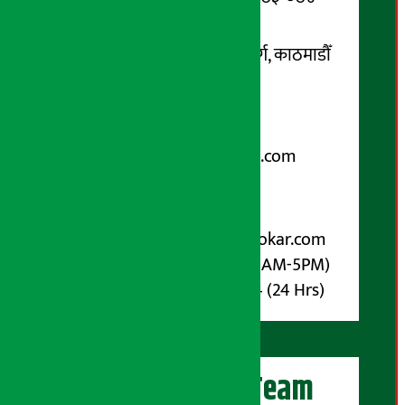
सम्पर्क ठेगाना:
कोटेश्वर-३२, बासुकी नगर मार्ग, काठमाडौँ
फोन नम्बर : ०१-५१९९१०८ /
९८५१००६६४८
Email:
arthasarokarnews@gmail.com
पोष्ट बक्स नम्बर : ४०७०
विज्ञापनका लागि:
Email :
info@arthasarokar.com
Phone : 9851017914 (10AM-5PM)
Whatsapp : 9851017914 (24 Hrs)
अर्थ सरोकार Team