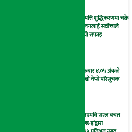
सम्पत्ति शुद्धिकरणमा चक्रे
मिलनलाई सर्वोच्चले
दियो सफाइ
शुक्रबार ४.०५ अंकले
घट्यो नेप्से परिसूचक
‘एनएमबि सरल बचत
फण्ड-इ’द्वारा
५.२५ प्रतिशत नगद