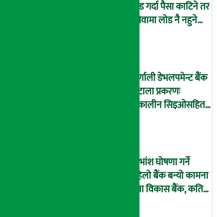
लोड गर्दा पैसा काटिने तर
इसेवामा लोड नै नहुने
समस्या, ग्राहक हैरान !
कर्णाली डेभलपमेन्ट बैंक
घोटाला प्रकरणः
तत्कालीन सिइओसहित
३ जना पक्राउ, सय बढी
अझै फरार !
लाभांश घोषणा गर्ने
पहिलो बैंक बन्यो कामना
सेवा विकास बैंक, कति
दिने भयो ?