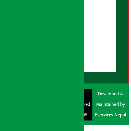
तथ्य जाँच नीति
भूलसुधार नीति
विज्ञापन नीति
AI नीति
हाम्रो बारेमा
युजर गाइडलाइन्स
डिस्क्लेमर नोट
RSS Feed
© Shubham Media
Artha Sarokar®
Developed &
Pvt. Ltd. All Rights
Trademark Registered.
Maintained by
Reserved 2026.
Regd. No. : 047796
Eservices Nepal