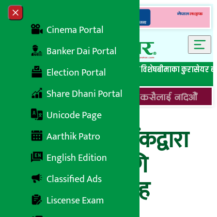
Skip to content
Close menu
Cinema Portal
Banker Dai Portal
सबै समाचार
बेथिति मुर्दाबाद
बैंकिङ विशेष
लघुवित्त विशेष
बीमाका कुरा
सेयर ब
Election Portal
Share Dhani Portal
Unicode Page
राष्ट्रिय वाणिज्य बैंकद्वारा
Aarthik Patro
पुनरकर्जाको लागि
English Edition
Classified Ads
आवेदन दिन आग्रह
Liscense Exam