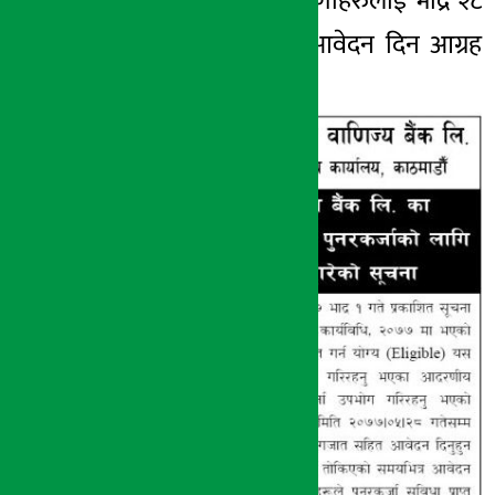
याेग्य ग्राहक तथा ऋणीहरुलाई भाद्र २८
गते आइतबारसम्म आवेदन दिन आग्रह
गरेको हो ।