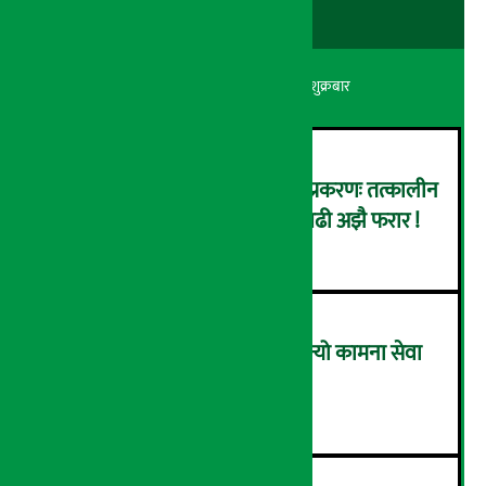
अर्थ सरोकार
२२ श्रावण २०८३, शुक्रबार
कर्णाली डेभलपमेन्ट बैंक घोटाला प्रकरणः तत्कालीन
सिइओसहित ३ जना पक्राउ, सय बढी अझै फरार !
२
लाभांश घोषणा गर्ने पहिलो बैंक बन्यो कामना सेवा
विकास बैंक, कति दिने भयो ?
३