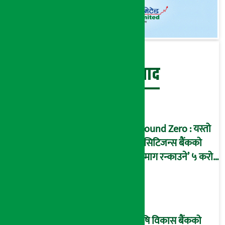
बेथिति मुर्दाबाद
Ground Zero : यस्तो
छ सिटिजन्स बैंकको
‘दिमाग रन्काउने’ ५ करोड
घोटालाको नालीबेली,
आइडी नम्बर २२७४
माष्टरमाइन्ड !
कृषि विकास बैंकको