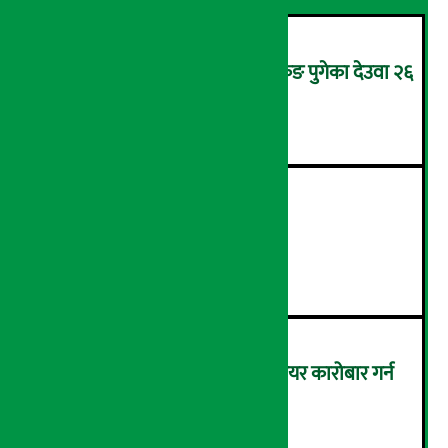
उपचारका लागि सिंगापुरबाट हङकङ पुगेका देउवा २६
गते स्वदेश फर्किदै !
२
२१औँ ‘अडान डे’ सम्पन्न
३
बैठक चलिरहेका बेला सांसदले सेयर कारोबार गर्न
नपाउने !
४