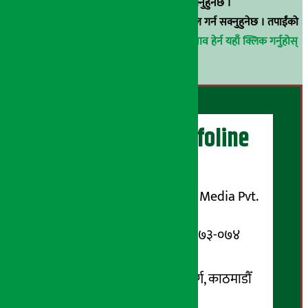
९८५१००६६४८मा सम्पर्क गर्न सक्नुहुनेछ ।
वा
arthasarokarnews@gmail.com
मा ई-मेल गर्न सक्नुहुनेछ । तपाईंको
परिचय गोप्य राखिनेछ ।
अर्थ सरोकार समाचार प्रभाव हेर्न यहाँ क्लिक गर्नुहोस्
।
अर्थ सरोकार Infoline
सञ्चालक/ प्रकाशक
शुभम् मिडिया प्रालि (Shubham Media Pvt.
Ltd.)
सूचना विभाग दर्ता नम्बर : १३३-०७३-०७४
सम्पर्क ठेगाना:
कोटेश्वर-३२, बासुकी नगर मार्ग, काठमाडौँ
फोन नम्बर : ०१-५१९९१०८ /