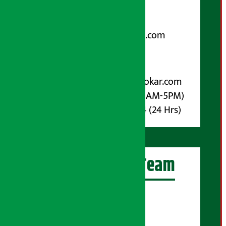
९८५१००६६४८
Email:
arthasarokarnews@gmail.com
पोष्ट बक्स नम्बर : ४०७०
विज्ञापनका लागि:
Email :
info@arthasarokar.com
Phone : 9851017914 (10AM-5PM)
Whatsapp : 9851017914 (24 Hrs)
अर्थ सरोकार Team
प्रधान सम्पादक:
सुरज प्याकुरेल