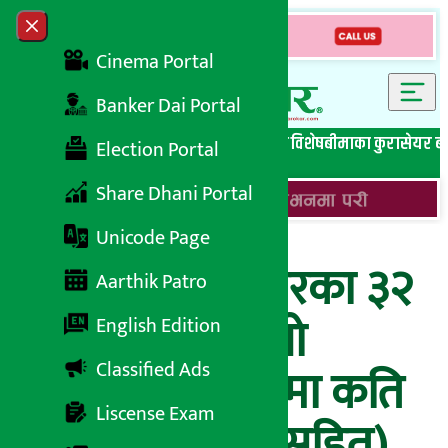
Skip to content
Close menu
Cinema Portal
Banker Dai Portal
सबै समाचार
बेथिति मुर्दाबाद
बैंकिङ विशेष
लघुवित्त विशेष
बीमाका कुरा
सेयर ब
Election Portal
Share Dhani Portal
Unicode Page
काठमाडौं महानगरका ३२
Aarthik Patro
वटै वडामा फैलियो
English Edition
Classified Ads
कोरोना, कुन वडामा कति
Liscense Exam
संक्रमित ? (सूचीसहित)