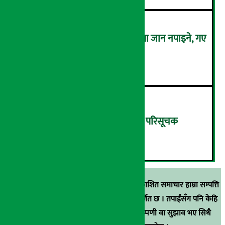
कालो चस्मा लगाएर संसद् बैठकमा जान नपाइने, गए
बैठकमै बस्न नदिइने !
५
बिहीबार १३.८२ अंकले घट्यो नेप्से परिसूचक
६
स्रोत खुलाइएका बाहेक अर्थ सरोकार डटकममा प्रकाशित समाचार हाम्रा सम्पत्ति
हुन् । कुनै पनि खालको पुन: प्रकाशन / प्रशारण बर्जित छ । तपाईंसँग पनि केहि
समाचार छन्, वा हाम्रा समाचारप्रति कुनै टिकाटिप्पणी वा सुझाव भए सिधै