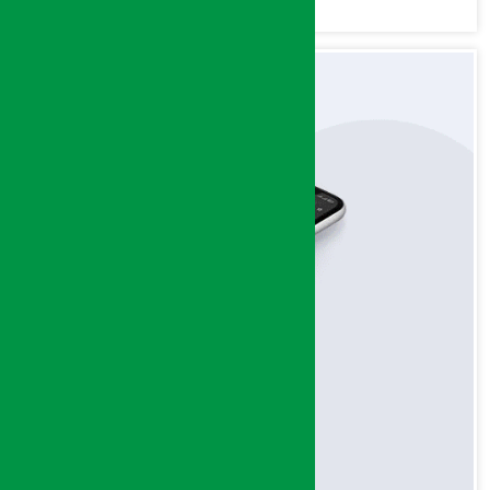
अन्तत: आफैँ जाकिए’