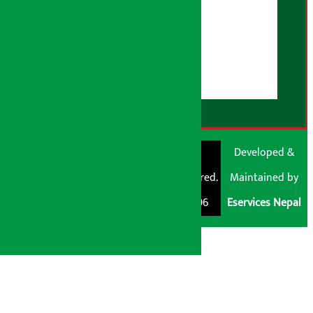
हाम्रो बारेमा
युजर गाइडलाइन्स
डिस्क्लेमर नोट
RSS Feed
© Shubham Media
Artha Sarokar®
Developed &
Pvt. Ltd. All Rights
Trademark Registered.
Maintained by
Reserved 2026.
Regd. No. : 047796
Eservices Nepal