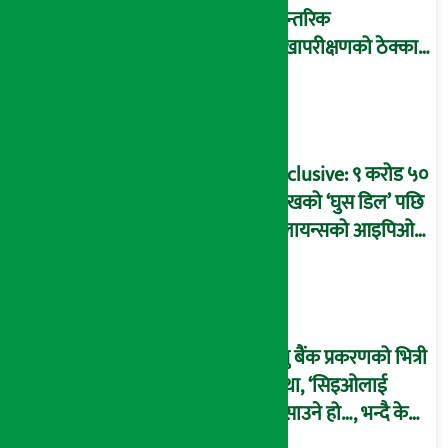
आन्तरिक
लेखापरीक्षणको ठेक्का
प्रक्रिया पनि ‘विवाद’मा,
बदनियत बोकेर
कार्यविधि बनाएको
आरोप !
Exclusive: ९ करोड ५०
लाखको ‘घुस डिल’ पछि
रिलायन्सको आइपिओ
अनुमति दिएको
दाबीसहित अख्तियारमा
उजुरी !
प्रभु बैंक प्रकरणको भित्री
कथा, ‘सिइओलाई
फसाउने हो…, भन्दै के
मात्र गरेनन् मणिरामले ?,