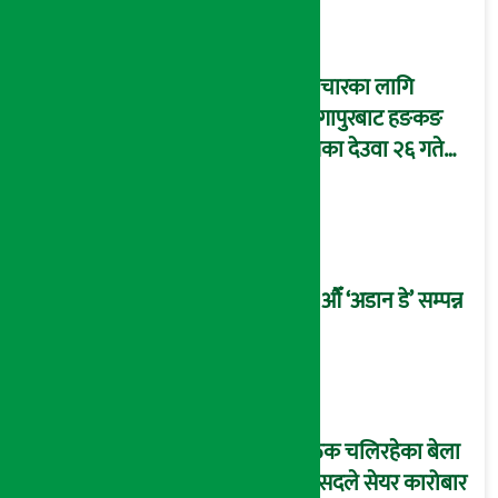
उपचारका लागि
सिंगापुरबाट हङकङ
पुगेका देउवा २६ गते
स्वदेश फर्किदै !
२१औँ ‘अडान डे’ सम्पन्न
बैठक चलिरहेका बेला
सांसदले सेयर कारोबार