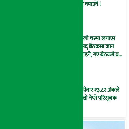
गर्न नपाउने !
कालो चस्मा लगाएर
संसद् बैठकमा जान
नपाइने, गए बैठकमै बस्न
नदिइने !
बिहीबार १३.८२ अंकले
घट्यो नेप्से परिसूचक