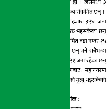
संक्रमण पुष्टी भएको हो । जसमध्ये ३
हजार ६१३ जना संक्रिय संक्रमित छन् ।
यस्तै महानगरमा ३ हजार ३५४ जना
संक्रमित संक्रमण मुक्त भइसकेका छन्
। सबैभन्दा बढी संक्रमित वडा नम्बर १५
मा ६८४ जना रहेका छन् भने सबैभन्दा
कम २ नम्बर वडामा ५१ जना रहेका छन्
। कोरोना संक्रमणबाट महानगरमा
अहिलेसम्म ६१ जनाको मृत्यु भइसकेको
छ ।
हेर्नुहोस वडागत तथ्यांक :