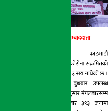
८ आश्विन २०७७, बिही
अर्थ सरोकार सम्बाददाता
काठमाडौं । काठमाडौं
महानगरपालिकामा कोरोना संक्रमितको
कुल संख्या ७ हजार ३ सय नाघेको छ ।
महानगरपालिकाले बुधबार उपलब्ध
गराएको तथ्यांकअनुसार मंगलबारसम्म
महानगरमा ७ हजार ३९३ जनामा