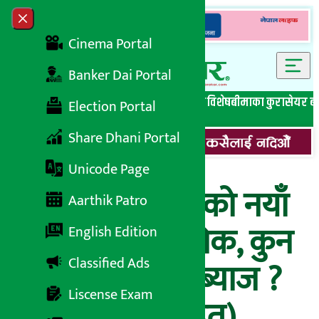
Skip to content
Close menu
Cinema Portal
Banker Dai Portal
सबै समाचार
बेथिति मुर्दाबाद
बैंकिङ विशेष
लघुवित्त विशेष
बीमाका कुरा
सेयर ब
Election Portal
Share Dhani Portal
Unicode Page
पाेखरा फाइनान्सको नयाँ
Aarthik Patro
ब्याजदर सार्वजनिक, कुन
English Edition
Classified Ads
खातामा कति छ ब्याज ?
Liscense Exam
(विस्तृत सूचीसहित)