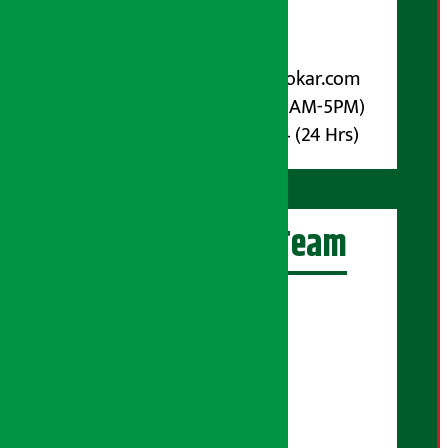
पोष्ट बक्स नम्बर : ४०७०
विज्ञापनका लागि:
Email :
info@arthasarokar.com
Phone : 9851017914 (10AM-5PM)
Whatsapp : 9851017914 (24 Hrs)
अर्थ सरोकार Team
प्रधान सम्पादक:
सुरज प्याकुरेल
कार्यकारी सम्पादक:
सुदर्शन श्रेष्ठ
बरिष्ठ सम्बाददाता: