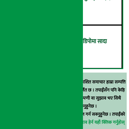
घट्यो रोजगारीको संख्या
५
ग्यासको कालोबजारी रोक्न ग्यास डिपोमा सादा
पोसाकका प्रहरी परिचालन !
६
स्रोत खुलाइएका बाहेक अर्थ सरोकार डटकममा प्रकाशित समाचार हाम्रा सम्पत्ति
हुन् । कुनै पनि खालको पुन: प्रकाशन / प्रशारण बर्जित छ । तपाईंसँग पनि केहि
समाचार छन्, वा हाम्रा समाचारप्रति कुनै टिकाटिप्पणी वा सुझाव भए सिधै
९८५१००६६४८मा सम्पर्क गर्न सक्नुहुनेछ ।
वा
arthasarokarnews@gmail.com
मा ई-मेल गर्न सक्नुहुनेछ । तपाईंको
परिचय गोप्य राखिनेछ ।
अर्थ सरोकार समाचार प्रभाव हेर्न यहाँ क्लिक गर्नुहोस्