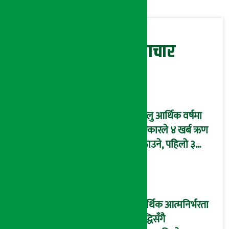
सम्बन्धित समाचार
चालु आर्थिक वर्षमा
सरकारले ४ खर्ब ऋण
उठाउने, पहिलो ३
महिनामै एक खर्ब
आन्तरिक ऋण उठाइँदै !
आर्थिक आत्मनिर्भरता
वृद्धिसँगै