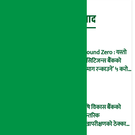
बेथिति मुर्दाबाद
Ground Zero : यस्तो
छ सिटिजन्स बैंकको
‘दिमाग रन्काउने’ ५ करोड
घोटालाको नालीबेली,
आइडी नम्बर २२७४
माष्टरमाइन्ड !
कृषि विकास बैंकको
आन्तरिक
लेखापरीक्षणको ठेक्का
प्रक्रिया पनि ‘विवाद’मा,