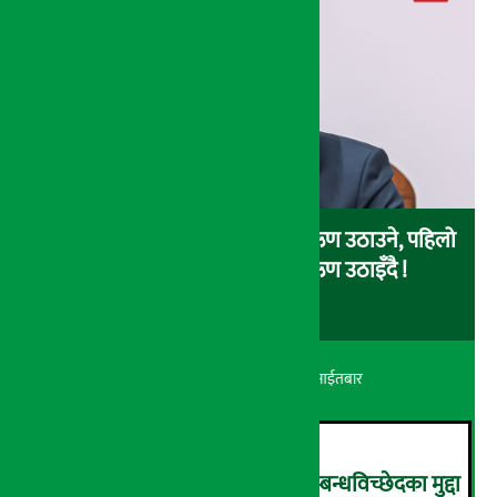
चालु आर्थिक वर्षमा सरकारले ४ खर्ब ऋण उठाउने, पहिलो
३ महिनामै एक खर्ब आन्तरिक ऋण उठाइँदै !
अर्थ सरोकार
२४ श्रावण २०८३, आईतबार
आर्थिक आत्मनिर्भरता वृद्धिसँगै सम्बन्धविच्छेदका मुद्दा