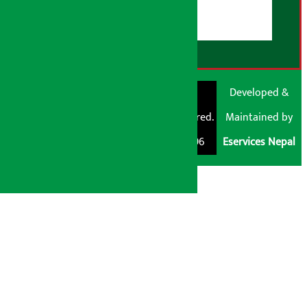
RSS Feed
© Shubham Media
Artha Sarokar®
Developed &
Pvt. Ltd. All Rights
Trademark Registered.
Maintained by
Reserved 2026.
Regd. No. : 047796
Eservices Nepal