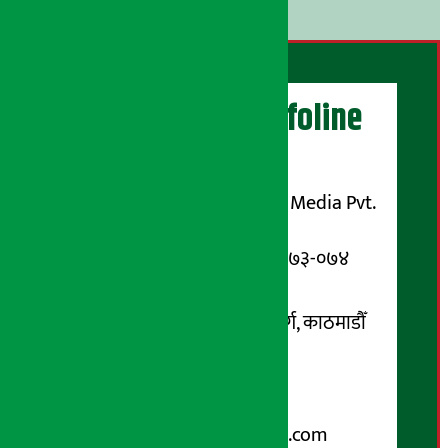
।
अर्थ सरोकार Infoline
सञ्चालक/ प्रकाशक
शुभम् मिडिया प्रालि (Shubham Media Pvt.
Ltd.)
सूचना विभाग दर्ता नम्बर : १३३-०७३-०७४
सम्पर्क ठेगाना:
कोटेश्वर-३२, बासुकी नगर मार्ग, काठमाडौँ
फोन नम्बर : ०१-५१९९१०८ /
९८५१००६६४८
Email:
arthasarokarnews@gmail.com