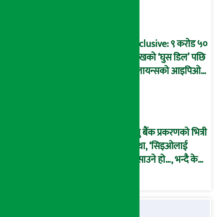
बदनियत बोकेर
कार्यविधि बनाएको
आरोप !
Exclusive: ९ करोड ५०
लाखको ‘घुस डिल’ पछि
रिलायन्सको आइपिओ
अनुमति दिएको
दाबीसहित अख्तियारमा
उजुरी !
प्रभु बैंक प्रकरणको भित्री
कथा, ‘सिइओलाई
फसाउने हो…, भन्दै के
मात्र गरेनन् मणिरामले ?,
अन्तत: आफैँ जाकिए’