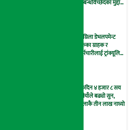
सम्बन्धविच्छेदका मुद्दा
पनि बढे
सांग्रिला डेभलपमेन्ट
बैंकका ग्राहक र
कर्मचारीलाई ट्रांक्यूलिटि
स्पामा छुट
एकैदिन ४ हजार ८ सय
रुपैयाँले बढ्यो सुन,
तोलाकै तीन लाख नाघ्यो