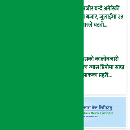
कमजोर बन्दै अमेरिकी
श्रम बजार, जुलाईमा २३
हजारले घट्यो
रोजगारीको संख्या
ग्यासको कालोबजारी
रोक्न ग्यास डिपोमा सादा
पोसाकका प्रहरी
परिचालन !