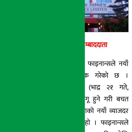
२१ भाद्र २०७७, आईत
अर्थ सरोकार सम्बाददाता
काठमाडौं । पाेखरा फाइनान्सले नयाँ
व्याजदर सार्वजनिक गरेको छ ।
फाइनान्सले आज (भाद्र २१ गते,
आइतबार) बाट लागू हुने गरी बचत
खाता र मुद्दती खाताको नयाँ व्याजदर
सार्वजनिक गरेकाे हाे । फाइनान्सले