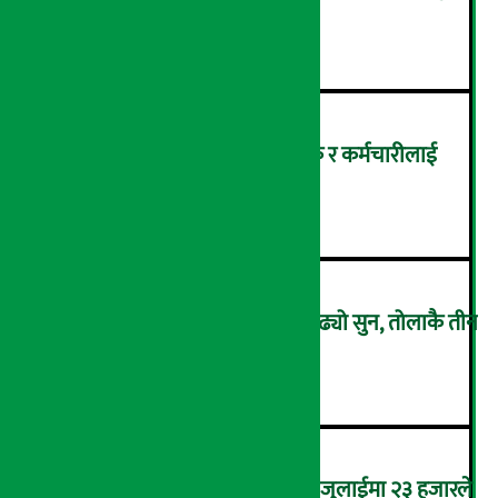
पनि बढे
२
सांग्रिला डेभलपमेन्ट बैंकका ग्राहक र कर्मचारीलाई
ट्रांक्यूलिटि स्पामा छुट
३
एकैदिन ४ हजार ८ सय रुपैयाँले बढ्यो सुन, तोलाकै तीन
लाख नाघ्यो
४
कमजोर बन्दै अमेरिकी श्रम बजार, जुलाईमा २३ हजारले