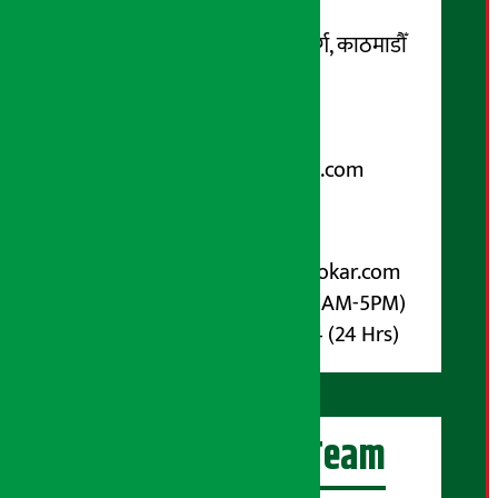
सम्पर्क ठेगाना:
कोटेश्वर-३२, बासुकी नगर मार्ग, काठमाडौँ
फोन नम्बर : ०१-५१९९१०८ /
९८५१००६६४८
Email:
arthasarokarnews@gmail.com
पोष्ट बक्स नम्बर : ४०७०
विज्ञापनका लागि:
Email :
info@arthasarokar.com
Phone : 9851017914 (10AM-5PM)
Whatsapp : 9851017914 (24 Hrs)
अर्थ सरोकार Team