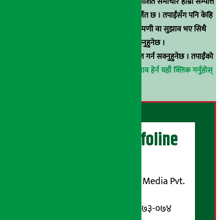
स्रोत खुलाइएका बाहेक अर्थ सरोकार डटकममा प्रकाशित समाचार हाम्रा सम्पत्ति
हुन् । कुनै पनि खालको पुन: प्रकाशन / प्रशारण बर्जित छ । तपाईंसँग पनि केहि
समाचार छन्, वा हाम्रा समाचारप्रति कुनै टिकाटिप्पणी वा सुझाव भए सिधै
९८५१००६६४८मा सम्पर्क गर्न सक्नुहुनेछ ।
वा
arthasarokarnews@gmail.com
मा ई-मेल गर्न सक्नुहुनेछ । तपाईंको
परिचय गोप्य राखिनेछ ।
अर्थ सरोकार समाचार प्रभाव हेर्न यहाँ क्लिक गर्नुहोस्
।
अर्थ सरोकार Infoline
सञ्चालक/ प्रकाशक
शुभम् मिडिया प्रालि (Shubham Media Pvt.
Ltd.)
सूचना विभाग दर्ता नम्बर : १३३-०७३-०७४