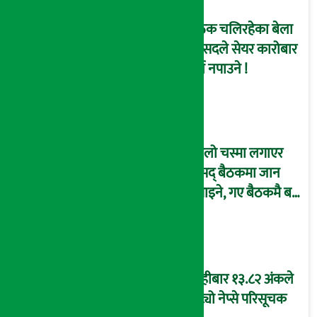
बैठक चलिरहेका बेला
सांसदले सेयर कारोबार
गर्न नपाउने !
कालो चस्मा लगाएर
संसद् बैठकमा जान
नपाइने, गए बैठकमै बस्न
नदिइने !
बिहीबार १३.८२ अंकले
घट्यो नेप्से परिसूचक