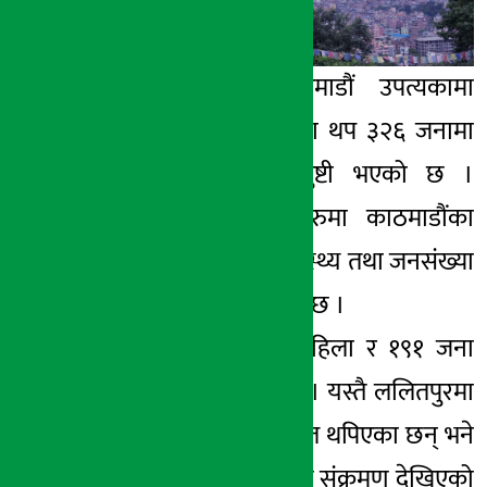
काठमाडौँ । काठमाडौं उपत्यकामा
पछिल्लो २४ घण्टामा थप ३२६ जनामा
कोरोना संक्रमण पुष्टी भएको छ ।
संक्रमण पुष्टि हुनेहरुमा काठमाडौंका
२९३ जना रहेको स्वास्थ्य तथा जनसंख्या
मन्त्रालयले जनाएको छ ।
जसमा १०२ जना महिला र १९१ जना
पुरुषहरु रहेका छन् । यस्तै ललितपुरमा
पनि २० जना संक्रमित थपिएका छन् भने
भक्तपुरका १३ जनामा संक्रमण देखिएको