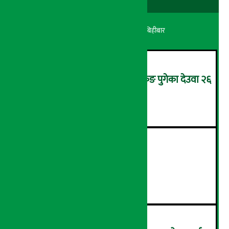
अर्थ सरोकार
२१ श्रावण २०८३, बिहीबार
उपचारका लागि सिंगापुरबाट हङकङ पुगेका देउवा २६
गते स्वदेश फर्किदै !
२
२१औँ ‘अडान डे’ सम्पन्न
३