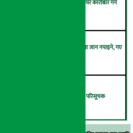
बैठक चलिरहेका बेला सांसदले सेयर कारोबार गर्न
नपाउने !
४
कालो चस्मा लगाएर संसद् बैठकमा जान नपाइने, गए
बैठकमै बस्न नदिइने !
५
बिहीबार १३.८२ अंकले घट्यो नेप्से परिसूचक
६