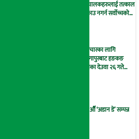
संचालकहरुलाई तत्काल
पक्राउ नगर्न सर्वोच्चको
अन्तरिम आदेश !
उपचारका लागि
सिंगापुरबाट हङकङ
पुगेका देउवा २६ गते
स्वदेश फर्किदै !
२१औँ ‘अडान डे’ सम्पन्न