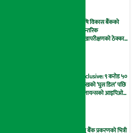
आइडी नम्बर २२७४
माष्टरमाइन्ड !
कृषि विकास बैंकको
आन्तरिक
लेखापरीक्षणको ठेक्का
प्रक्रिया पनि ‘विवाद’मा,
बदनियत बोकेर
कार्यविधि बनाएको
आरोप !
Exclusive: ९ करोड ५०
लाखको ‘घुस डिल’ पछि
रिलायन्सको आइपिओ
अनुमति दिएको
दाबीसहित अख्तियारमा
उजुरी !
प्रभु बैंक प्रकरणको भित्री