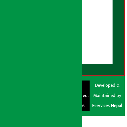
भूलसुधार नीति
विज्ञापन नीति
AI नीति
हाम्रो बारेमा
युजर गाइडलाइन्स
डिस्क्लेमर नोट
RSS Feed
© Shubham Media
Artha Sarokar®
Developed &
Pvt. Ltd. All Rights
Trademark Registered.
Maintained by
Reserved 2026.
Regd. No. : 047796
Eservices Nepal