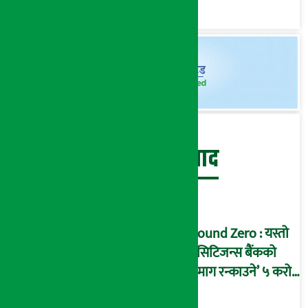
बेथिति मुर्दाबाद
Ground Zero : यस्तो
छ सिटिजन्स बैंकको
‘दिमाग रन्काउने’ ५ करोड
घोटालाको नालीबेली,