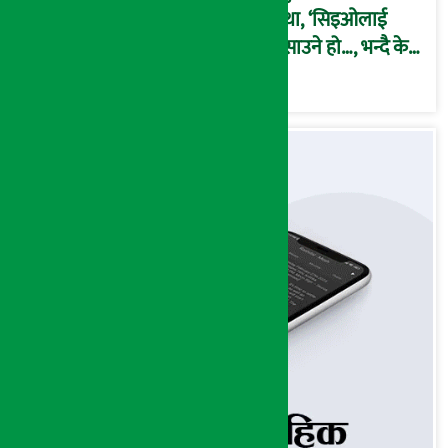
कथा, ‘सिइओलाई
फसाउने हो…, भन्दै के
मात्र गरेनन् मणिरामले ?,
अन्तत: आफैँ जाकिए’