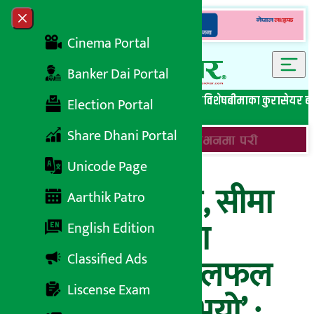
Skip to content
Close menu
Cinema Portal
Banker Dai Portal
सबै समाचार
बेथिति मुर्दाबाद
बैंकिङ विशेष
लघुवित्त विशेष
बीमाका कुरा
सेयर ब
Election Portal
Share Dhani Portal
Unicode Page
‘व्यापार, जलस्रोत, सीमा
Aarthik Patro
विवादका विषयमा
English Edition
Classified Ads
भारतसँग स्पष्ट छलफल
Liscense Exam
गर्ने बाटो खुल्ला भयो’ :