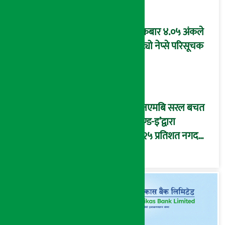
शुक्रबार ४.०५ अंकले
घट्यो नेप्से परिसूचक
‘एनएमबि सरल बचत
फण्ड-इ’द्वारा
५.२५ प्रतिशत नगद
प्रतिफल घोषणा