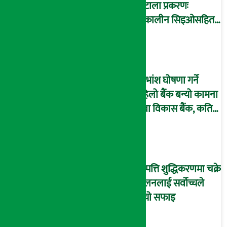
घोटाला प्रकरणः
तत्कालीन सिइओसहित
३ जना पक्राउ, सय बढी
अझै फरार !
लाभांश घोषणा गर्ने
पहिलो बैंक बन्यो कामना
सेवा विकास बैंक, कति
दिने भयो ?
सम्पत्ति शुद्धिकरणमा चक्रे
मिलनलाई सर्वोच्चले
दियो सफाइ