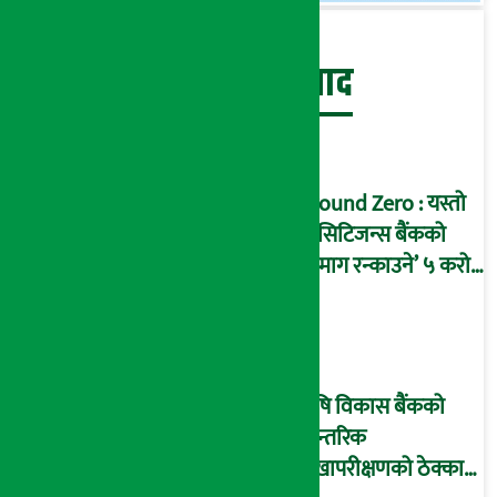
बेथिति मुर्दाबाद
Ground Zero : यस्तो
छ सिटिजन्स बैंकको
‘दिमाग रन्काउने’ ५ करोड
घोटालाको नालीबेली,
आइडी नम्बर २२७४
माष्टरमाइन्ड !
कृषि विकास बैंकको
आन्तरिक
लेखापरीक्षणको ठेक्का