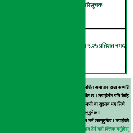
शुक्रबार ४.०५ अंकले घट्यो नेप्से परिसूचक
५
‘एनएमबि सरल बचत फण्ड-इ’द्वारा ५.२५ प्रतिशत नगद
प्रतिफल घोषणा
६
स्रोत खुलाइएका बाहेक अर्थ सरोकार डटकममा प्रकाशित समाचार हाम्रा सम्पत्ति
हुन् । कुनै पनि खालको पुन: प्रकाशन / प्रशारण बर्जित छ । तपाईंसँग पनि केहि
समाचार छन्, वा हाम्रा समाचारप्रति कुनै टिकाटिप्पणी वा सुझाव भए सिधै
९८५१००६६४८मा सम्पर्क गर्न सक्नुहुनेछ ।
वा
arthasarokarnews@gmail.com
मा ई-मेल गर्न सक्नुहुनेछ । तपाईंको
परिचय गोप्य राखिनेछ ।
अर्थ सरोकार समाचार प्रभाव हेर्न यहाँ क्लिक गर्नुहोस्