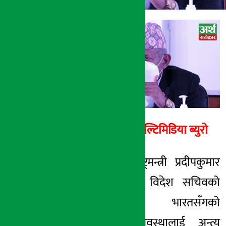
अर्थ सरोकार
२० मंसिर २०७७, शनि
अर्थ सरोकार मल्टिमिडिया ब्युरो
काठमाडौँ । परराष्ट्रमन्त्री प्रदीपकुमार
ज्ञवालीले भारतीय विदेश सचिवको
नेपाल भ्रमणले भारतसँगको
संवादहीनताको अवस्थालाई अन्त्य