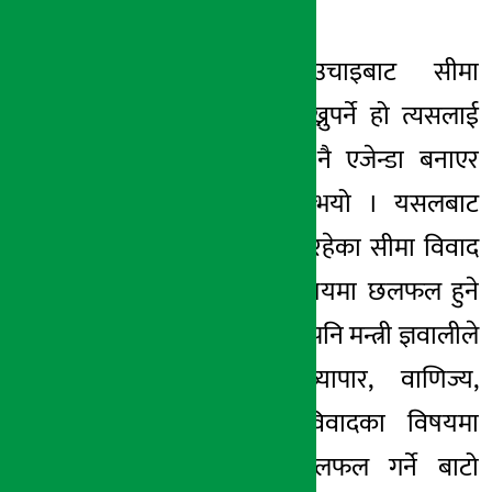
बताउनुभयो ।
नेपालले जुन उचाइबाट सीमा
समस्याको कुरा राख्नुपर्ने हो त्यसलाई
औपचारिक रुपमा नै एजेन्डा बनाएर
राखिएको प्रष्ट पार्नुभयो । यसलबाट
नेपाल र भारतबीच रहेका सीमा विवाद
लगायतका सबै विषयमा छलफल हुने
बाटो खुल्ला भएको पनि मन्त्री ज्ञवालीले
बताउनुभयो । व्यापार, वाणिज्य,
जलस्रोत, सीमा विवादका विषयमा
भारतसँग स्पष्ट छलफल गर्ने बाटो