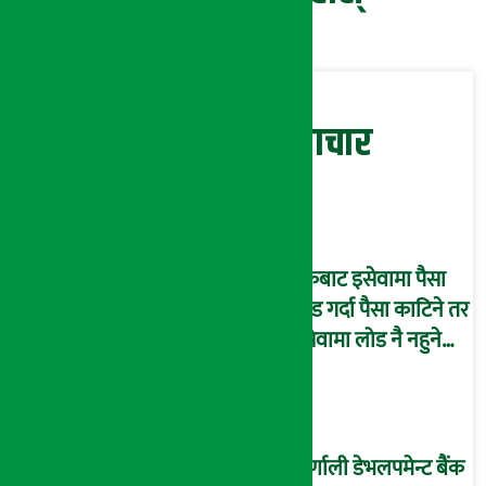
सम्बन्धित समाचार
बैंकबाट इसेवामा पैसा
लोड गर्दा पैसा काटिने तर
इसेवामा लोड नै नहुने
समस्या, ग्राहक हैरान !
कर्णाली डेभलपमेन्ट बैंक