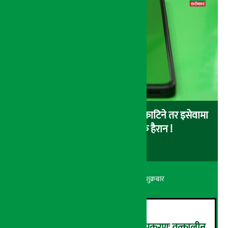
बैंकबाट इसेवामा पैसा लोड गर्दा पैसा काटिने तर इसेवामा
लोड नै नहुने समस्या, ग्राहक हैरान !
अर्थ सरोकार
२२ श्रावण २०८३, शुक्रबार
कर्णाली डेभलपमेन्ट बैंक घोटाला प्रकरणः तत्कालीन