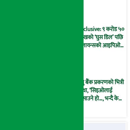
प्रक्रिया पनि ‘विवाद’मा,
बदनियत बोकेर
कार्यविधि बनाएको
आरोप !
Exclusive: ९ करोड ५०
लाखको ‘घुस डिल’ पछि
रिलायन्सको आइपिओ
अनुमति दिएको
दाबीसहित अख्तियारमा
उजुरी !
प्रभु बैंक प्रकरणको भित्री
कथा, ‘सिइओलाई
फसाउने हो…, भन्दै के
मात्र गरेनन् मणिरामले ?,
अन्तत: आफैँ जाकिए’