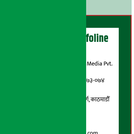
।
अर्थ सरोकार Infoline
सञ्चालक/ प्रकाशक
शुभम् मिडिया प्रालि (Shubham Media Pvt.
Ltd.)
सूचना विभाग दर्ता नम्बर : १३३-०७३-०७४
सम्पर्क ठेगाना:
कोटेश्वर-३२, बासुकी नगर मार्ग, काठमाडौँ
फोन नम्बर : ०१-५१९९१०८ /
९८५१००६६४८
Email:
arthasarokarnews@gmail.com