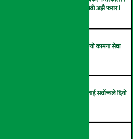
सिइओसहित ३ जना पक्राउ, सय बढी अझै फरार !
२
लाभांश घोषणा गर्ने पहिलो बैंक बन्यो कामना सेवा
विकास बैंक, कति दिने भयो ?
३
सम्पत्ति शुद्धिकरणमा चक्रे मिलनलाई सर्वोच्चले दियो
सफाइ
४