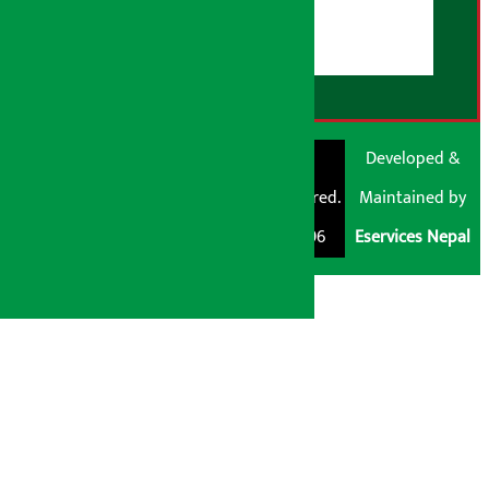
डिस्क्लेमर नोट
RSS Feed
© Shubham Media
Artha Sarokar®
Developed &
Pvt. Ltd. All Rights
Trademark Registered.
Maintained by
Reserved 2026.
Regd. No. : 047796
Eservices Nepal