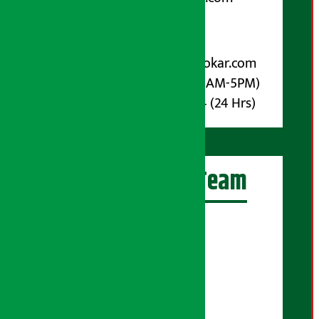
पोष्ट बक्स नम्बर : ४०७०
विज्ञापनका लागि:
Email :
info@arthasarokar.com
Phone : 9851017914 (10AM-5PM)
Whatsapp : 9851017914 (24 Hrs)
अर्थ सरोकार Team
प्रधान सम्पादक:
सुरज प्याकुरेल
कार्यकारी सम्पादक:
सुदर्शन श्रेष्ठ
बरिष्ठ सम्बाददाता: