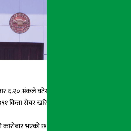
र ६.२० अंकले घटेर २०५५.२२ बिन्दुमा पुगेको छ
 कित्ता सेयर खरिद बिक्री हुँदा ५ अर्ब १४ करोड
कारोबार भएको छ । त्यसपछि कारोबार क्रमश :