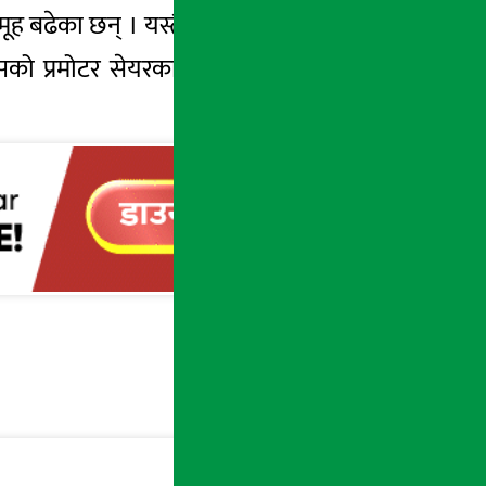
ह बढेका छन् । यस्तै आज सबैभन्दा धेरै छ्याङदी
सको प्रमोटर सेयरका लगानीकर्ताले सबैभन्दा धेरै