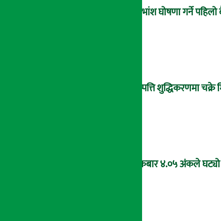
लाभांश घोषणा गर्ने पहिलो 
सम्पत्ति शुद्धिकरणमा चक्र
शुक्रबार ४.०५ अंकले घट्यो