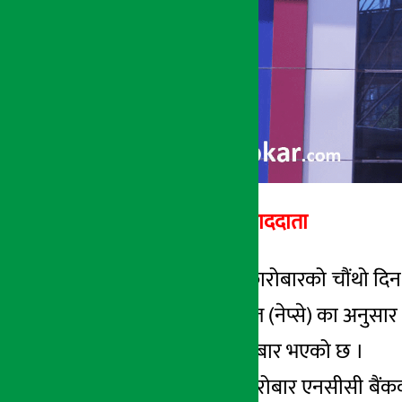
अर्थ सरोकार सम्बाददाता
काठमाडौँ । साताको कारोबारको चौंथो दिन
। नेपाल स्टक एक्सचेन्ज (नेप्से) का अनु
४६ लाखमाथिको कारोबार भएको छ ।
आज सबैभन्दा बढी कारोबार एनसीसी बैं