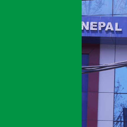
अर्थ सरोकार
१ पुष २०७७, बुध