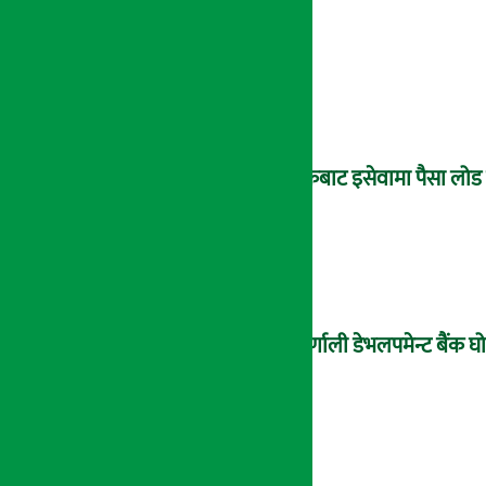
बैंकबाट इसेवामा पैसा लोड ग
कर्णाली डेभलपमेन्ट बैंक