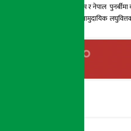
नेपाल लाइफ इन्स्योरेन्स र नेपाल पुनर्ब
हाइड्रोपावर र महुली सामुदायिक लघुवित्तक
गुमाएका छन् ।