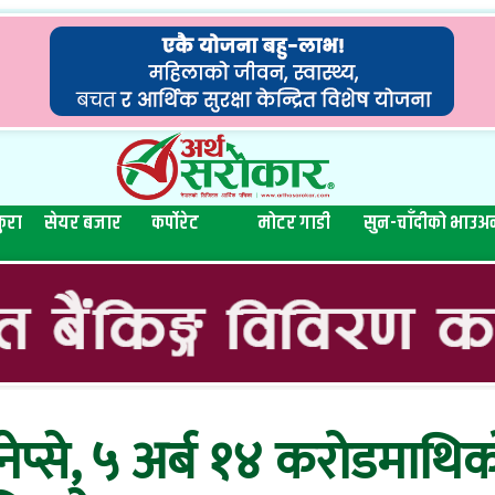
ुरा
सेयर बजार
कर्पोरेट
मोटर गाडी
सुन-चाँदीको भाउ
अन
नेप्से, ५ अर्ब १४ करोडमाथ