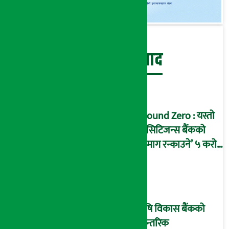
बेथिति मुर्दाबाद
Ground Zero : यस्तो
छ सिटिजन्स बैंकको
‘दिमाग रन्काउने’ ५ करोड
घोटालाको नालीबेली,
आइडी नम्बर २२७४
माष्टरमाइन्ड !
कृषि विकास बैंकको
आन्तरिक