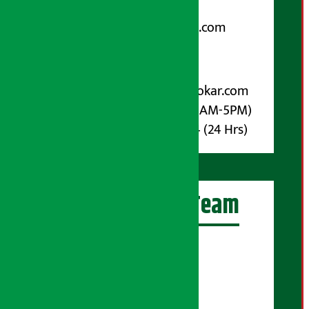
Email:
arthasarokarnews@gmail.com
पोष्ट बक्स नम्बर : ४०७०
विज्ञापनका लागि:
Email :
info@arthasarokar.com
Phone : 9851017914 (10AM-5PM)
Whatsapp : 9851017914 (24 Hrs)
अर्थ सरोकार Team
प्रधान सम्पादक:
सुरज प्याकुरेल
कार्यकारी सम्पादक: