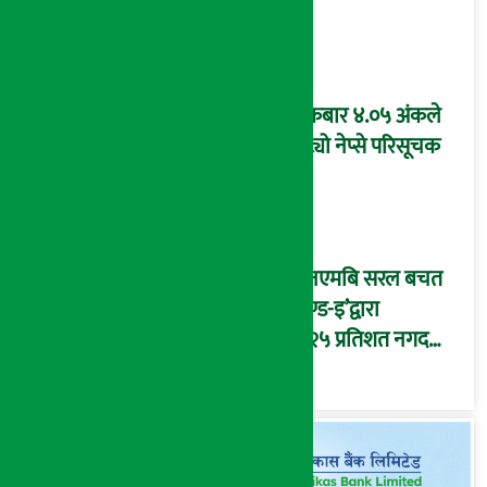
शुक्रबार ४.०५ अंकले
घट्यो नेप्से परिसूचक
‘एनएमबि सरल बचत
फण्ड-इ’द्वारा
५.२५ प्रतिशत नगद
प्रतिफल घोषणा