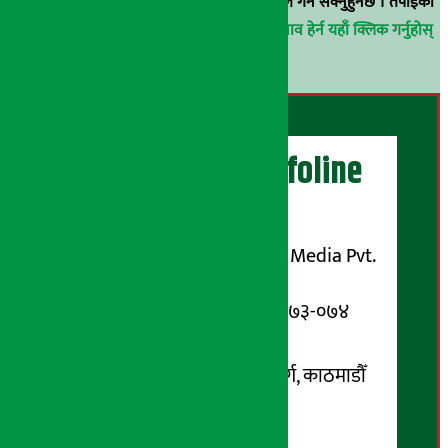
वा
arthasarokarnews@gmail.com
मा ई-मेल गर्न सक्नुहुनेछ । तपाईंको
परिचय गोप्य राखिनेछ ।
अर्थ सरोकार समाचार प्रभाव हेर्न यहाँ क्लिक गर्नुहोस्
।
अर्थ सरोकार Infoline
सञ्चालक/ प्रकाशक
शुभम् मिडिया प्रालि (Shubham Media Pvt.
Ltd.)
सूचना विभाग दर्ता नम्बर : १३३-०७३-०७४
सम्पर्क ठेगाना:
कोटेश्वर-३२, बासुकी नगर मार्ग, काठमाडौँ
फोन नम्बर : ०१-५१९९१०८ /
९८५१००६६४८