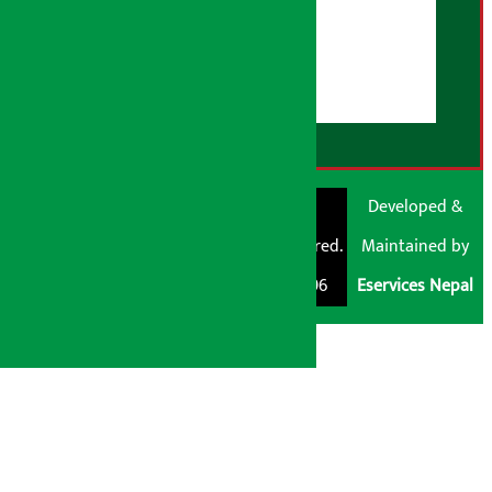
युजर गाइडलाइन्स
डिस्क्लेमर नोट
RSS Feed
© Shubham Media
Artha Sarokar®
Developed &
Pvt. Ltd. All Rights
Trademark Registered.
Maintained by
Reserved 2026.
Regd. No. : 047796
Eservices Nepal