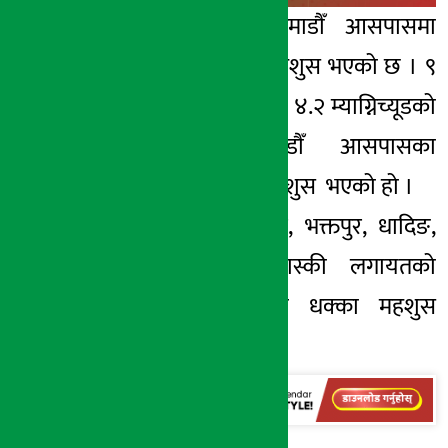
काठमाडाैँ । काठमाडाैँ आसपासमा
भूकम्पको धक्का महशुस भएको छ । ९
बजेर ५९ मिनेट जाँदा ४.२ म्याग्निच्यूडको
भूकम्पले काठमाडाैँ आसपासका
जिल्लामा धक्का महशुस भएको हो ।
काठमाडाैँ, ललितपुर, भक्तपुर, धादिङ,
तनहुँ, गोरखा, कास्की लगायतको
जिल्लामा भूक्म्पको धक्का महशुस
भएको छ ।