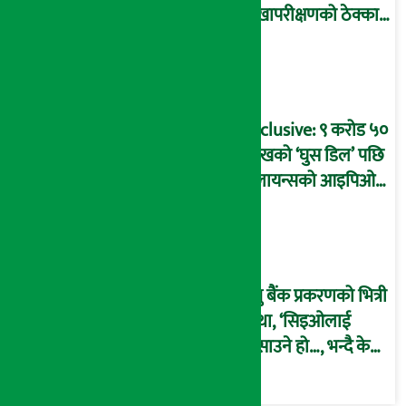
लेखापरीक्षणको ठेक्का
प्रक्रिया पनि ‘विवाद’मा,
बदनियत बोकेर
कार्यविधि बनाएको
आरोप !
Exclusive: ९ करोड ५०
लाखको ‘घुस डिल’ पछि
रिलायन्सको आइपिओ
अनुमति दिएको
दाबीसहित अख्तियारमा
उजुरी !
प्रभु बैंक प्रकरणको भित्री
कथा, ‘सिइओलाई
फसाउने हो…, भन्दै के
मात्र गरेनन् मणिरामले ?,
अन्तत: आफैँ जाकिए’