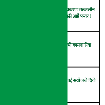
कर्णाली डेभलपमेन्ट बैंक घोटाला प्रकरणः तत्कालीन
सिइओसहित ३ जना पक्राउ, सय बढी अझै फरार !
२
लाभांश घोषणा गर्ने पहिलो बैंक बन्यो कामना सेवा
विकास बैंक, कति दिने भयो ?
३
सम्पत्ति शुद्धिकरणमा चक्रे मिलनलाई सर्वोच्चले दियो
सफाइ
४