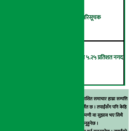
शुक्रबार ४.०५ अंकले घट्यो नेप्से परिसूचक
५
‘एनएमबि सरल बचत फण्ड-इ’द्वारा ५.२५ प्रतिशत नगद
प्रतिफल घोषणा
६
स्रोत खुलाइएका बाहेक अर्थ सरोकार डटकममा प्रकाशित समाचार हाम्रा सम्पत्ति
हुन् । कुनै पनि खालको पुन: प्रकाशन / प्रशारण बर्जित छ । तपाईंसँग पनि केहि
समाचार छन्, वा हाम्रा समाचारप्रति कुनै टिकाटिप्पणी वा सुझाव भए सिधै
९८५१००६६४८मा सम्पर्क गर्न सक्नुहुनेछ ।