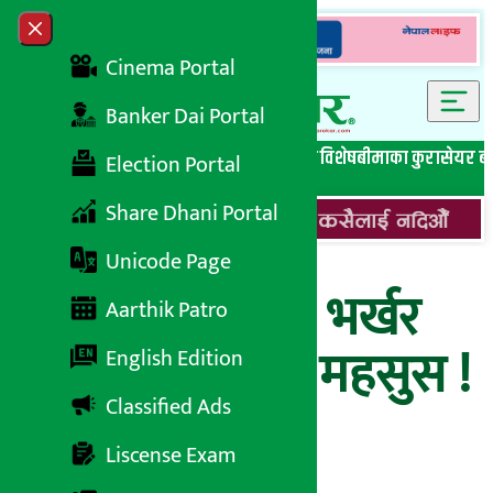
Skip to content
Close menu
Cinema Portal
Banker Dai Portal
सबै समाचार
बेथिति मुर्दाबाद
बैंकिङ विशेष
लघुवित्त विशेष
बीमाका कुरा
सेयर ब
Election Portal
Share Dhani Portal
Unicode Page
थाहा पाउनुभयो ? भर्खर
Aarthik Patro
भूकम्पको धक्का महसुस !
English Edition
Classified Ads
Liscense Exam
अर्थ सरोकार
२० माघ २०७७, मंगलबार १६:३५