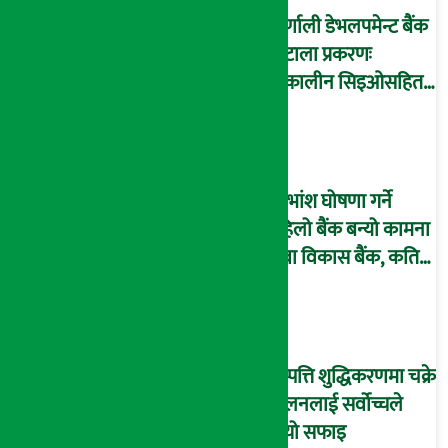
कर्णाली डेभलपमेन्ट बैंक
घोटाला प्रकरणः
तत्कालीन सिइओसहित
३ जना पक्राउ, सय बढी
अझै फरार !
लाभांश घोषणा गर्ने
पहिलो बैंक बन्यो कामना
सेवा विकास बैंक, कति
दिने भयो ?
सम्पत्ति शुद्धिकरणमा चक्रे
मिलनलाई सर्वोच्चले
दियो सफाइ