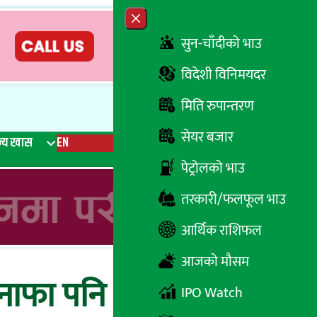
Close menu
सुन-चाँदीको भाउ
विदेशी विनिमयदर
मिति रुपान्तरण
सेयर बजार
्य खास
EN
रेडियो
Recent News
Trending News
Search
पेट्रोलको भाउ
तरकारी/फलफूल भाउ
आर्थिक राशिफल
आजको मौसम
 नाफा पनि १४.८६
IPO Watch