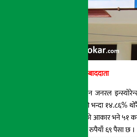
अर्थ सरोकार सम्बाददाता
काठमाडौं । हिमालयन जनरल इन्स्योरेन्
नाफा अघिल्लो वर्षको भन्दा १४.८६% थोर
छ । यता बिमा कोषको आकार भने ५१ करोड 
प्रतिसेयर नेटवर्थ १८५ रुपैयाँ ६९ पैसा छ ।