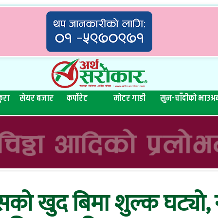
ुरा
सेयर बजार
कर्पोरेट
मोटर गाडी
सुन-चाँदीको भाउ
अन
सको खुद बिमा शुल्क घट्यो,