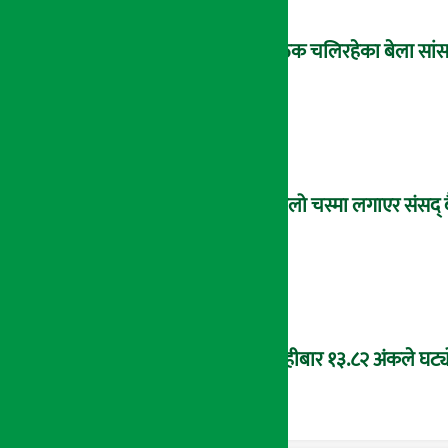
बैठक चलिरहेका बेला सांसद
कालो चस्मा लगाएर संसद् 
बिहीबार १३.८२ अंकले घट्यो