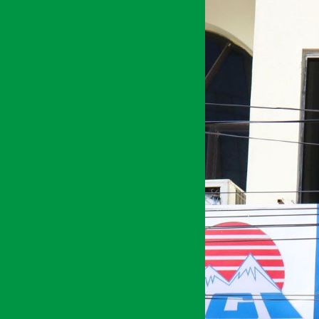
अर्थ सरोकार
३० माघ २०७७, शुक्र