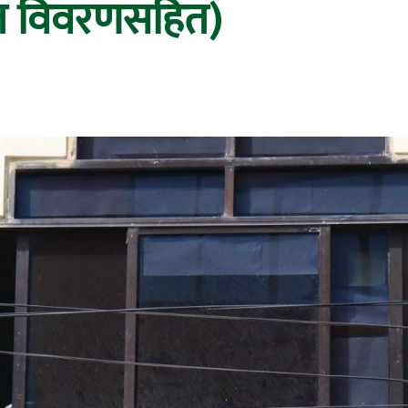
तृत विवरणसहित)