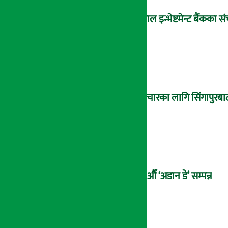
नेपाल इन्भेष्टमेन्ट बैंकक
उपचारका लागि सिंगापुरबाट
२१औँ ‘अडान डे’ सम्पन्न