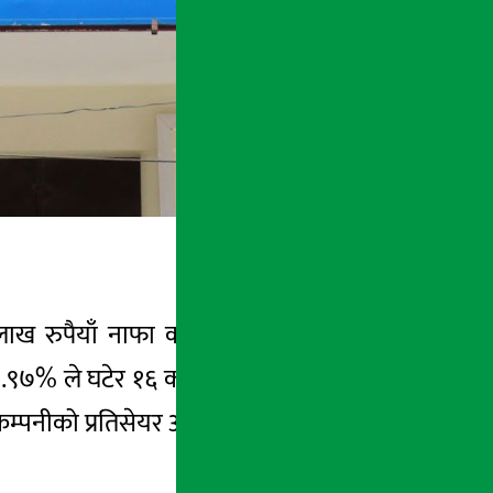
११ लाख रुपैयाँ नाफा कमाएको छ । कम्पनीको यो
१.९७% ले घटेर १६ करोड २ लाख रुपैयाँमा झरेको
नीको प्रतिसेयर आम्दानी ११ रुपैयाँ ४५ पैसा र