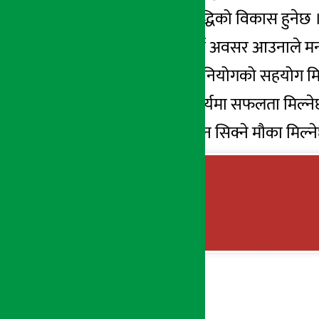
वृश्चिक – विद्या र बुद्धिको विकास हुनेछ 
धनु – एकपछि अर्को अवसर आउनाले मन प
मकर – कूटनीतिक नियोगको सहयोग मि
कुम्भ – न्यायिक कार्यमा सफलता मिल्ने
मीन – नयाँ-नयाँ ज्ञान सिक्ने मौका मिल्न