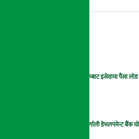
बैंकबाट इसेवामा पैसा लोड ग
कर्णाली डेभलपमेन्ट बैंक