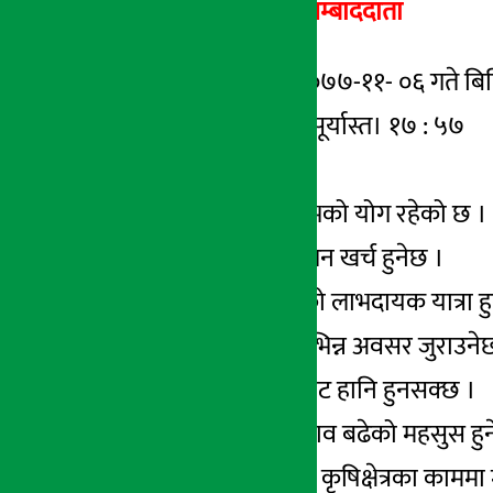
अर्थ सरोकार सम्बाददाता
काठमाडौँ । मिति २०७७-११- ०६ गते बिहिब
सूर्योदय । ०६ : ४१ सूर्यास्त। १७ : ५७
आजको राशिफल :
मेष – व्यापारमा लाभको योग रहेको छ ।
वृष – सौन्दर्यतामा धन खर्च हुनेछ ।
मिथुन – छोटो दुरीको लाभदायक यात्रा ह
कर्कट – भाग्यले विभिन्न अवसर जुराउने
सिंह – लामो यात्राबाट हानि हुनसक्छ ।
कन्या – दबाब र तनाव बढेको महसुस हु
तुला – श्रममूलक वा कृषिक्षेत्रका कामम