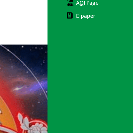
AQI Page
E-paper