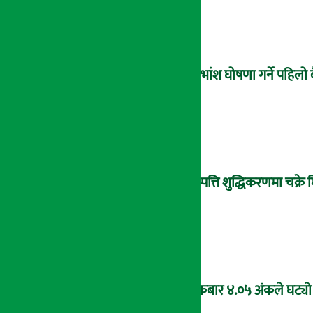
लाभांश घोषणा गर्ने पहिलो 
सम्पत्ति शुद्धिकरणमा चक्र
शुक्रबार ४.०५ अंकले घट्यो