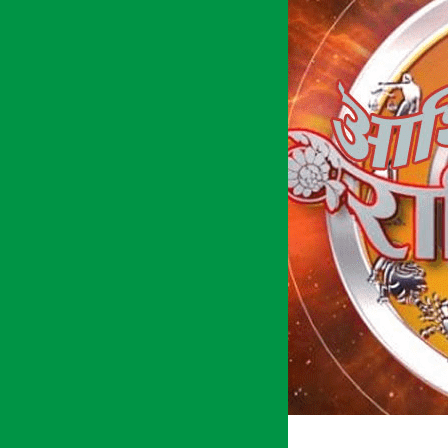
अर्थ सरोकार
६ फाल्गुन २०७७, बिही