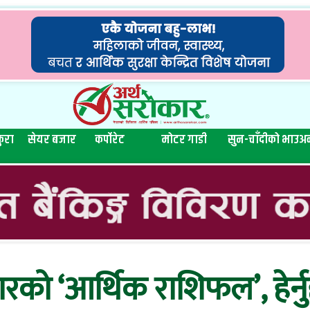
ुरा
सेयर बजार
कर्पोरेट
मोटर गाडी
सुन-चाँदीको भाउ
अन
रको ‘आर्थिक राशिफल’, हेर