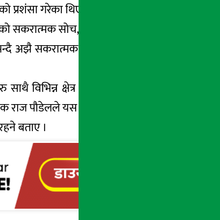
ो प्रशंसा गरेका थिए ।
्रतिको सकरात्मक सोच, जीवन प्रतिको बुझाई, भोगाई
 भन्दै अझै सकरात्मक जोश र जाँगर भरर काम गर्न
साथै विभिन्न क्षेत्र र शाखा प्रवन्धकहरुको पनि
षक राज पौडेलले यस पेशालाई सम्मानित बनाउन र
 रहने बताए ।