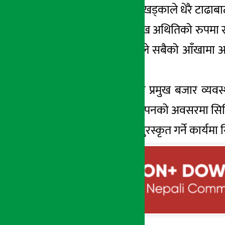
अधिकृत धोज बहादुर खड्काले धेरै टाढाबा
यस्तै, कार्यक्रमको प्रमुख अथितिको रुपमा
र प्रेरणादायिक वाक्यले सबैको आँखामा आ
अनुरोध गरेकी थिइन् ।
कार्यक्रममा कम्पनीका प्रमुख बजार व्यवस
उपस्थिती थियो । समापनको अवसरमा सिटिज
उत्कृष्ट लिडरहरुलाई पुरस्कृत गर्ने कार्य