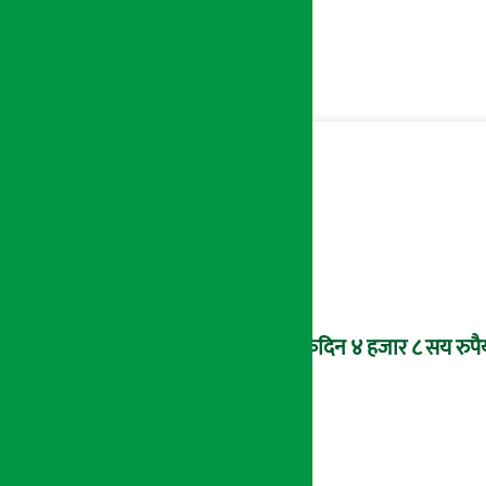
एकैदिन ४ हजार ८ सय रुपैय