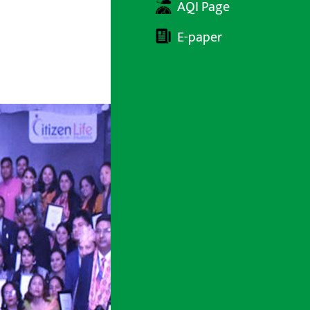
AQI Page
E-paper