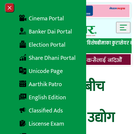
Skip to content
Close menu
Cinema Portal
Banker Dai Portal
सबै समाचार
बेथिति मुर्दाबाद
बैंकिङ विशेष
लघुवित्त विशेष
बीमाका कुरा
सेयर ब
Election Portal
Share Dhani Portal
Unicode Page
‘नेकपा र सरकारबीच
Aarthik Patro
भएको सहमति
English Edition
Classified Ads
स्वागतयोग्य छ’ : उद्याेग
Liscense Exam
परिसंघ