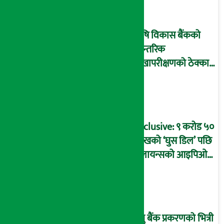
आइडी नम्बर २२७४
माष्टरमाइन्ड !
कृषि विकास बैंकको
आन्तरिक
लेखापरीक्षणको ठेक्का
प्रक्रिया पनि ‘विवाद’मा,
बदनियत बोकेर
कार्यविधि बनाएको
आरोप !
Exclusive: ९ करोड ५०
लाखको ‘घुस डिल’ पछि
रिलायन्सको आइपिओ
अनुमति दिएको
दाबीसहित अख्तियारमा
उजुरी !
प्रभु बैंक प्रकरणको भित्री