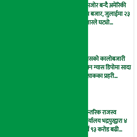
कमजोर बन्दै अमेरिकी
श्रम बजार, जुलाईमा २३
हजारले घट्यो
रोजगारीको संख्या
ग्यासको कालोबजारी
रोक्न ग्यास डिपोमा सादा
पोसाकका प्रहरी
परिचालन !
आन्तरिक राजस्व
कार्यालय भद्रपुरद्वारा ४
अर्ब ९३ करोड बढी