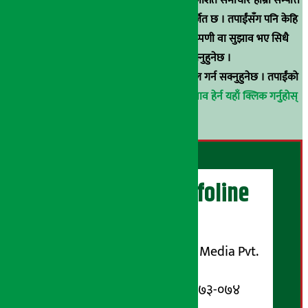
स्रोत खुलाइएका बाहेक अर्थ सरोकार डटकममा प्रकाशित समाचार हाम्रा सम्पत्ति
हुन् । कुनै पनि खालको पुन: प्रकाशन / प्रशारण बर्जित छ । तपाईंसँग पनि केहि
समाचार छन्, वा हाम्रा समाचारप्रति कुनै टिकाटिप्पणी वा सुझाव भए सिधै
९८५१००६६४८मा सम्पर्क गर्न सक्नुहुनेछ ।
वा
arthasarokarnews@gmail.com
मा ई-मेल गर्न सक्नुहुनेछ । तपाईंको
परिचय गोप्य राखिनेछ ।
अर्थ सरोकार समाचार प्रभाव हेर्न यहाँ क्लिक गर्नुहोस्
।
अर्थ सरोकार Infoline
सञ्चालक/ प्रकाशक
शुभम् मिडिया प्रालि (Shubham Media Pvt.
Ltd.)
सूचना विभाग दर्ता नम्बर : १३३-०७३-०७४