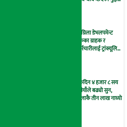
पनि बढे
सांग्रिला डेभलपमेन्ट
बैंकका ग्राहक र
कर्मचारीलाई ट्रांक्यूलिटि
स्पामा छुट
एकैदिन ४ हजार ८ सय
रुपैयाँले बढ्यो सुन,
तोलाकै तीन लाख नाघ्यो