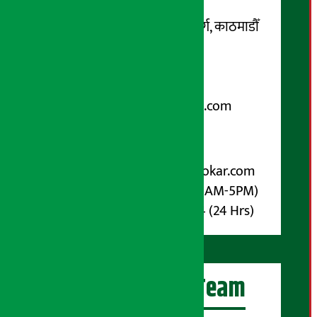
सम्पर्क ठेगाना:
कोटेश्वर-३२, बासुकी नगर मार्ग, काठमाडौँ
फोन नम्बर : ०१-५१९९१०८ /
९८५१००६६४८
Email:
arthasarokarnews@gmail.com
पोष्ट बक्स नम्बर : ४०७०
विज्ञापनका लागि:
Email :
info@arthasarokar.com
Phone : 9851017914 (10AM-5PM)
Whatsapp : 9851017914 (24 Hrs)
अर्थ सरोकार Team