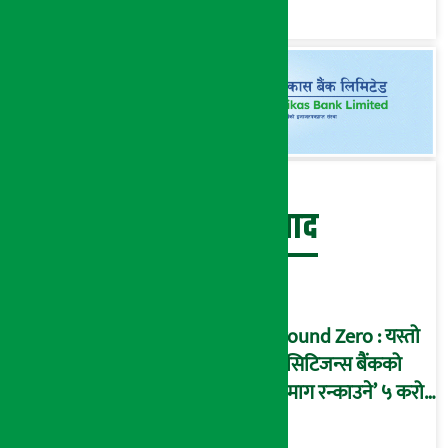
राजस्व संकलन
बेथिति मुर्दाबाद
Ground Zero : यस्तो
छ सिटिजन्स बैंकको
‘दिमाग रन्काउने’ ५ करोड
घोटालाको नालीबेली,