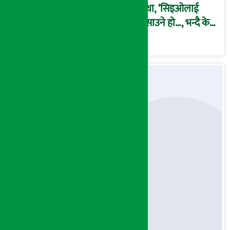
कथा, ‘सिइओलाई
फसाउने हो…, भन्दै के
मात्र गरेनन् मणिरामले ?,
अन्तत: आफैँ जाकिए’