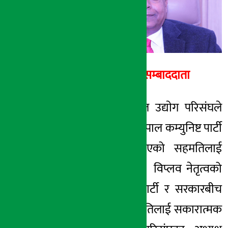
२० फाल्गुन २०७७, बिही
अर्थ सरोकार सम्बाददाता
काठमाडौँ । नेपाल उद्याेग परिसंघले
विप्लव नेतृत्वको नेपाल कम्युनिष्ट पार्टी
र सरकारबीच भएको सहमतिलाई
स्वागत गरेको छ । विप्लव नेतृत्वको
नेपाल कम्युनिष्ट पार्टी र सरकारबीच
भएको ३ बुँदे सहमतिलाई सकारात्मक