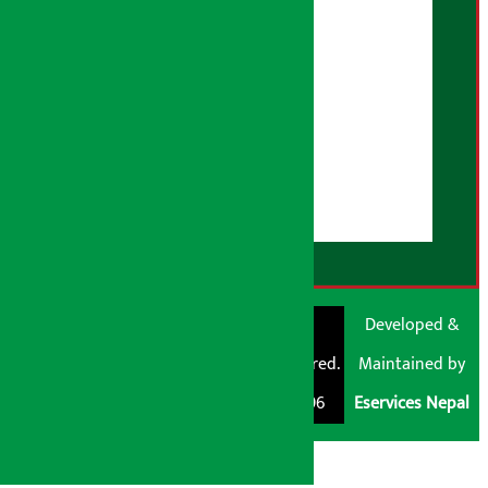
भूलसुधार नीति
विज्ञापन नीति
AI नीति
हाम्रो बारेमा
युजर गाइडलाइन्स
डिस्क्लेमर नोट
RSS Feed
© Shubham Media
Artha Sarokar®
Developed &
Pvt. Ltd. All Rights
Trademark Registered.
Maintained by
Reserved 2026.
Regd. No. : 047796
Eservices Nepal