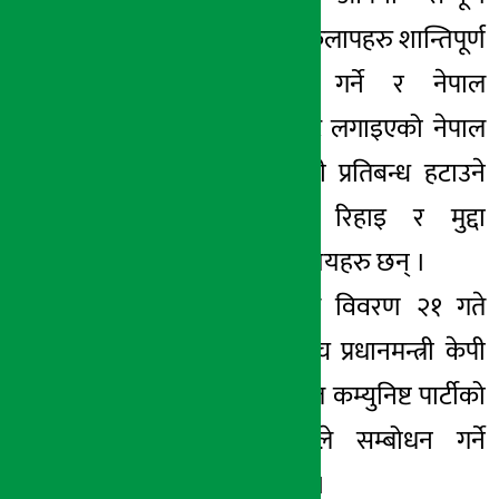
राजनीतिक क्रियाकलापहरु शान्तिपूर्ण
रुपमा सञ्चालन गर्ने र नेपाल
सरकारका तर्फबाट लगाइएको नेपाल
कम्युनिष्ट पार्टीमाथी प्रतिबन्ध हटाउने
सम्पूर्ण बन्दीको रिहाइ र मुद्दा
खारेजीलगायत विषयहरु छन् ।
सहमतिको विस्तृत विवरण २१ गते
एक समारोहकाबीच प्रधानमन्त्री केपी
शर्मा ओली र नेपाल कम्युनिष्ट पार्टीको
तर्फबाट ‘विप्लव’ले सम्बोधन गर्ने
कार्यक्रम रहेको छ ।