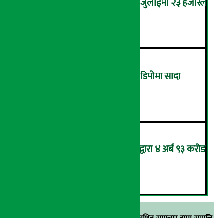
कमजोर बन्दै अमेरिकी श्रम बजार, जुलाईमा २३ हजारले
घट्यो रोजगारीको संख्या
४
ग्यासको कालोबजारी रोक्न ग्यास डिपोमा सादा
पोसाकका प्रहरी परिचालन !
५
आन्तरिक राजस्व कार्यालय भद्रपुरद्वारा ४ अर्ब ९३ करोड
बढी राजस्व संकलन
६