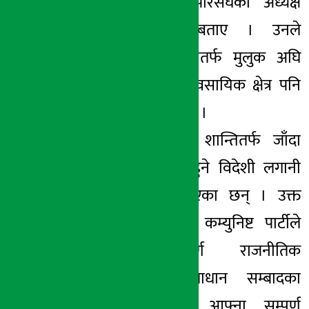
रुपमा लिनुपर्ने परिसंघका अध्यक्ष
शतिस माेरले बताए । उनले
सहमतिसँगै शान्तितर्फ मुलुक अघि
गएको र अब व्यावसायिक क्षेत्र पनि
लयमा आउने बताए ।
साथै उनले देश शान्तितर्फ जाँदा
रोजगार सिर्जना हुने विदेशी लगानी
पनि भित्रिने बताएका छन् । उक्त
सहमतिमा नेपाल कम्युनिष्ट पार्टीले
आफ्ना सम्पूर्ण राजनीतिक
बिषयहरुको समाधान सम्बादका
माध्यमबाट गर्ने, आफ्ना सम्पूर्ण