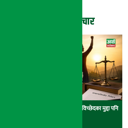
ताजा समाचार
आर्थिक आत्मनिर्भरता वृद्धिसँगै सम्बन्धविच्छेदका मुद्दा पनि
बढे