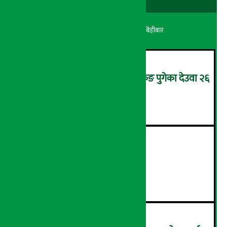
अर्थ सरोकार
२१ श्रावण २०८३, बिहीबार
उपचारका लागि सिंगापुरबाट हङकङ पुगेका देउवा २६
गते स्वदेश फर्किदै !
२
२१औँ ‘अडान डे’ सम्पन्न
३