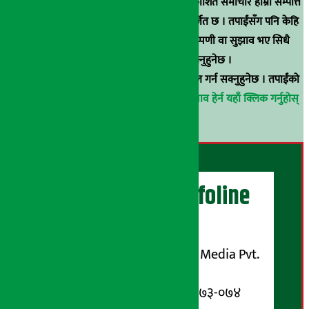
स्रोत खुलाइएका बाहेक अर्थ सरोकार डटकममा प्रकाशित समाचार हाम्रा सम्पत्ति
हुन् । कुनै पनि खालको पुन: प्रकाशन / प्रशारण बर्जित छ । तपाईंसँग पनि केहि
समाचार छन्, वा हाम्रा समाचारप्रति कुनै टिकाटिप्पणी वा सुझाव भए सिधै
९८५१००६६४८मा सम्पर्क गर्न सक्नुहुनेछ ।
वा
arthasarokarnews@gmail.com
मा ई-मेल गर्न सक्नुहुनेछ । तपाईंको
परिचय गोप्य राखिनेछ ।
अर्थ सरोकार समाचार प्रभाव हेर्न यहाँ क्लिक गर्नुहोस्
।
अर्थ सरोकार Infoline
सञ्चालक/ प्रकाशक
शुभम् मिडिया प्रालि (Shubham Media Pvt.
Ltd.)
सूचना विभाग दर्ता नम्बर : १३३-०७३-०७४