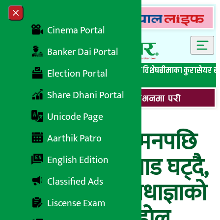
Skip to content
Close menu
Cinema Portal
Banker Dai Portal
सबै समाचार
बेथिति मुर्दाबाद
बैंकिङ विशेष
लघुवित्त विशेष
बीमाका कुरा
सेयर ब
Election Portal
Share Dhani Portal
Unicode Page
सिडिओको अनुगमनपछि
Aarthik Patro
उपत्यकामा भिडभाड घट्दै,
English Edition
Classified Ads
यस्तो देखियो निषेधाज्ञाको
Liscense Exam
२०औँ दिनको माहोल