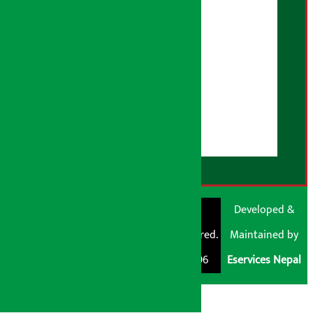
भूलसुधार नीति
विज्ञापन नीति
AI नीति
हाम्रो बारेमा
युजर गाइडलाइन्स
डिस्क्लेमर नोट
RSS Feed
© Shubham Media
Artha Sarokar®
Developed &
Pvt. Ltd. All Rights
Trademark Registered.
Maintained by
Reserved 2026.
Regd. No. : 047796
Eservices Nepal