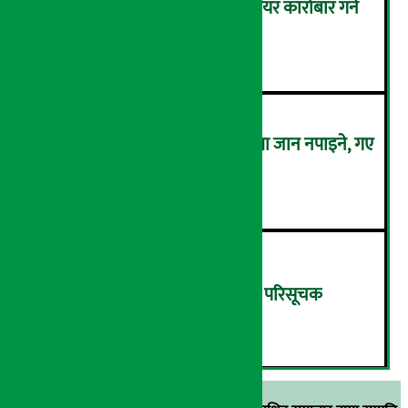
बैठक चलिरहेका बेला सांसदले सेयर कारोबार गर्न
नपाउने !
४
कालो चस्मा लगाएर संसद् बैठकमा जान नपाइने, गए
बैठकमै बस्न नदिइने !
५
बिहीबार १३.८२ अंकले घट्यो नेप्से परिसूचक
६