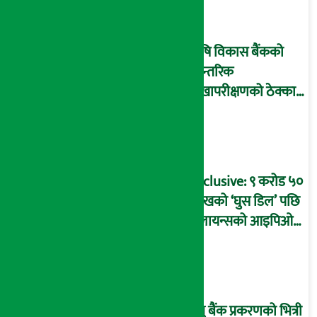
आइडी नम्बर २२७४
माष्टरमाइन्ड !
कृषि विकास बैंकको
आन्तरिक
लेखापरीक्षणको ठेक्का
प्रक्रिया पनि ‘विवाद’मा,
बदनियत बोकेर
कार्यविधि बनाएको
आरोप !
Exclusive: ९ करोड ५०
लाखको ‘घुस डिल’ पछि
रिलायन्सको आइपिओ
अनुमति दिएको
दाबीसहित अख्तियारमा
उजुरी !
प्रभु बैंक प्रकरणको भित्री