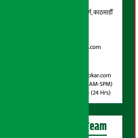
सम्पर्क ठेगाना:
कोटेश्वर-३२, बासुकी नगर मार्ग, काठमाडौँ
फोन नम्बर : ०१-५१९९१०८ /
९८५१००६६४८
Email:
arthasarokarnews@gmail.com
पोष्ट बक्स नम्बर : ४०७०
विज्ञापनका लागि:
Email :
info@arthasarokar.com
Phone : 9851017914 (10AM-5PM)
Whatsapp : 9851017914 (24 Hrs)
अर्थ सरोकार Team