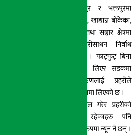
काठमाण्डौ, ललितपुर र भक्तपुरमा
अत्यावश्यक सेवाका , खाद्यान्न बोकेका,
सरसफाई, स्वास्थ्य तथा सञ्चार क्षेत्रमा
कार्यरतहरुका सवारीसाधन निर्वाध
सञ्चालन भएका छन् । फाट्फुट् बिना
सवारी पास सवारी लिएर सडकमा
निस्केका सर्वसाधरणलाई प्रहरीले
चेकजाँच गरि नियन्त्रणमा लिएको छ ।
अनुमति विना हिडडुल गरेर प्रहरीको
होल्डिङ सेन्टरमा रहेकाहरु पनि
मंगलबार तुलनात्मक रुपमा न्यून नै छन् ।