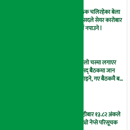
बैठक चलिरहेका बेला
सांसदले सेयर कारोबार
गर्न नपाउने !
कालो चस्मा लगाएर
संसद् बैठकमा जान
नपाइने, गए बैठकमै बस्न
नदिइने !
बिहीबार १३.८२ अंकले
घट्यो नेप्से परिसूचक