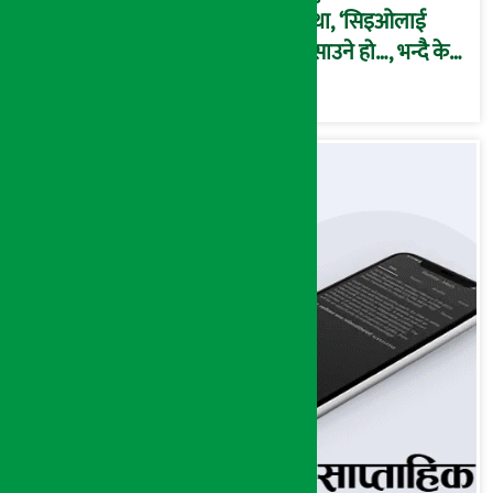
कथा, ‘सिइओलाई
फसाउने हो…, भन्दै के
मात्र गरेनन् मणिरामले ?,
अन्तत: आफैँ जाकिए’