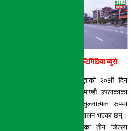
अर्थ सरोकार
४ जेष्ठ २०७८, मंगल
अर्थ सरोकार मल्टिमिडिया ब्युरो
काठमाडौँ । निषेधाज्ञाको २०औँ दिन
आज मंगलबार काठमाण्डौ उपत्यकाका
तीनै जिल्लाहरुमा तुलनात्मक रुपमा
सवारीसाधन कम सञ्चालन भएका छन् ।
काठमाण्डौ उपत्यकाका तीन जिल्ला