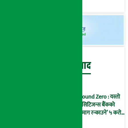
बेथिति मुर्दाबाद
Ground Zero : यस्तो
छ सिटिजन्स बैंकको
‘दिमाग रन्काउने’ ५ करोड
घोटालाको नालीबेली,