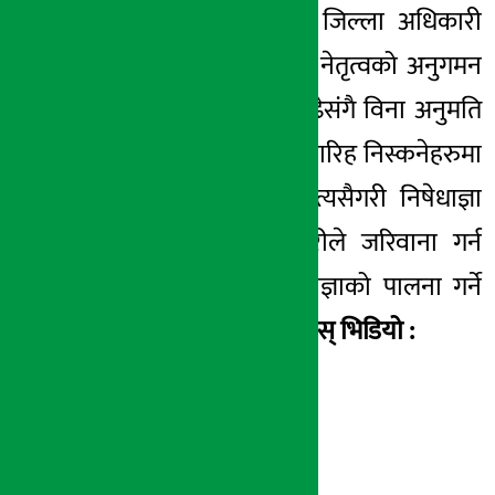
काठमाण्डौका प्रमुख जिल्ला अधिकारी
कालीप्रसाद पराजुली नेतृत्वको अनुगमन
टोलीको सक्रियता बढेसंगै विना अनुमति
सवारी साधन लिएर बारिह निस्कनेहरुमा
कमि आएको हो । त्यसैगरी निषेधाज्ञा
उलंघन गर्नेलाई प्रहरीले जरिवाना गर्न
थालेपछि पनि निषेधाज्ञाको पालना गर्ने
क्रम बढेको हो ।
हेर्नुहोस् भिडियो :