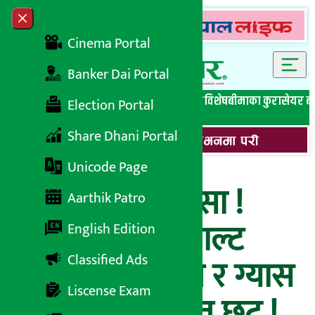
Skip to content
Close menu
Cinema Portal
Banker Dai Portal
सबै समाचार
बेथिति मुर्दाबाद
बैंकिङ विशेष
लघुवित्त विशेष
बीमाका कुरा
सेयर ब
Election Portal
Share Dhani Portal
Unicode Page
सस्तो हुने भो भान्सा !
Aarthik Patro
खाद्य कम्पनी र साल्ट
English Edition
Classified Ads
ट्रेडिङबाट खाद्यान्न र ग्यास
Liscense Exam
किन्दा २० प्रतिशत छुट !