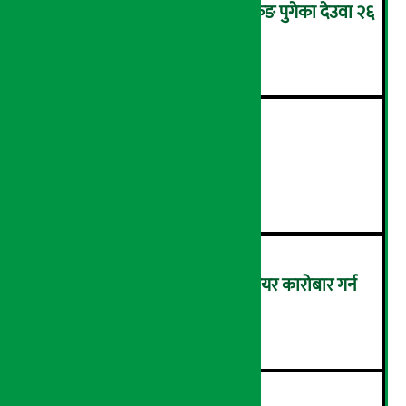
उपचारका लागि सिंगापुरबाट हङकङ पुगेका देउवा २६
गते स्वदेश फर्किदै !
२
२१औँ ‘अडान डे’ सम्पन्न
३
बैठक चलिरहेका बेला सांसदले सेयर कारोबार गर्न
नपाउने !
४