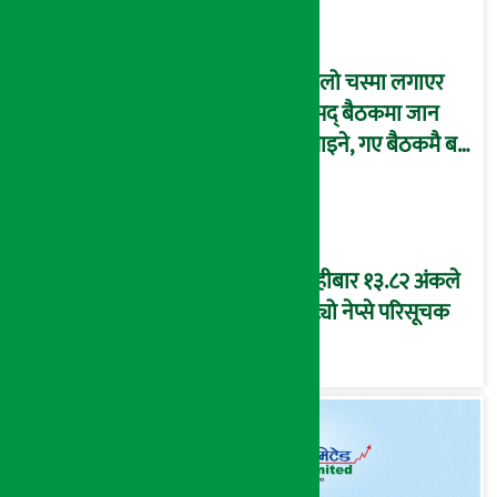
कालो चस्मा लगाएर
संसद् बैठकमा जान
नपाइने, गए बैठकमै बस्न
नदिइने !
बिहीबार १३.८२ अंकले
घट्यो नेप्से परिसूचक