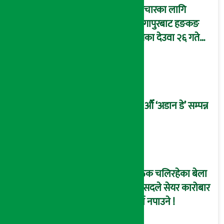
उपचारका लागि
सिंगापुरबाट हङकङ
पुगेका देउवा २६ गते
स्वदेश फर्किदै !
२१औँ ‘अडान डे’ सम्पन्न
बैठक चलिरहेका बेला
सांसदले सेयर कारोबार
गर्न नपाउने !