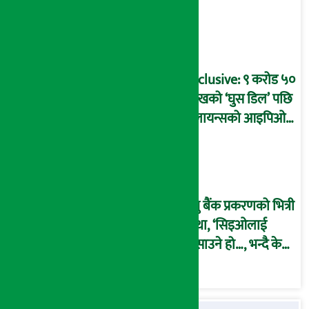
प्रक्रिया पनि ‘विवाद’मा,
बदनियत बोकेर
कार्यविधि बनाएको
आरोप !
Exclusive: ९ करोड ५०
लाखको ‘घुस डिल’ पछि
रिलायन्सको आइपिओ
अनुमति दिएको
दाबीसहित अख्तियारमा
उजुरी !
प्रभु बैंक प्रकरणको भित्री
कथा, ‘सिइओलाई
फसाउने हो…, भन्दै के
मात्र गरेनन् मणिरामले ?,
अन्तत: आफैँ जाकिए’