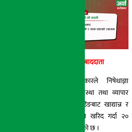
अर्थ सरोकार
१५ जेष्ठ २०७८, शनि
अर्थ सरोकार सम्बाददाता
काठमाडौँ । सरकारले निषेधाज्ञा
अवधिभर खाद्य व्यवस्था तथा व्यापार
कम्पनी र साल्ट ट्रेडिङबाट खाद्यान्न र
खाना पकाउने ग्यास खरिद गर्दा २०
प्रतिशत छुट दिने भएको छ ।