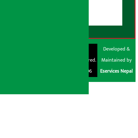
डिस्क्लेमर नोट
RSS Feed
© Shubham Media
Artha Sarokar®
Developed &
Pvt. Ltd. All Rights
Trademark Registered.
Maintained by
Reserved 2026.
Regd. No. : 047796
Eservices Nepal