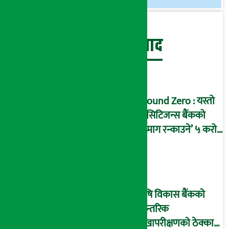
बेथिति मुर्दाबाद
Ground Zero : यस्तो
छ सिटिजन्स बैंकको
‘दिमाग रन्काउने’ ५ करोड
घोटालाको नालीबेली,
आइडी नम्बर २२७४
माष्टरमाइन्ड !
कृषि विकास बैंकको
आन्तरिक
लेखापरीक्षणको ठेक्का