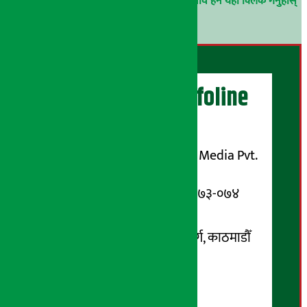
परिचय गोप्य राखिनेछ ।
अर्थ सरोकार समाचार प्रभाव हेर्न यहाँ क्लिक गर्नुहोस्
।
अर्थ सरोकार Infoline
सञ्चालक/ प्रकाशक
शुभम् मिडिया प्रालि (Shubham Media Pvt.
Ltd.)
सूचना विभाग दर्ता नम्बर : १३३-०७३-०७४
सम्पर्क ठेगाना:
कोटेश्वर-३२, बासुकी नगर मार्ग, काठमाडौँ
फोन नम्बर : ०१-५१९९१०८ /
९८५१००६६४८
Email: