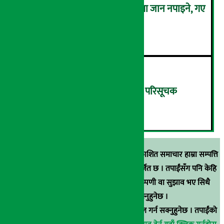
कालो चस्मा लगाएर संसद् बैठकमा जान नपाइने, गए
बैठकमै बस्न नदिइने !
५
बिहीबार १३.८२ अंकले घट्यो नेप्से परिसूचक
६
स्रोत खुलाइएका बाहेक अर्थ सरोकार डटकममा प्रकाशित समाचार हाम्रा सम्पत्ति
हुन् । कुनै पनि खालको पुन: प्रकाशन / प्रशारण बर्जित छ । तपाईंसँग पनि केहि
समाचार छन्, वा हाम्रा समाचारप्रति कुनै टिकाटिप्पणी वा सुझाव भए सिधै
९८५१००६६४८मा सम्पर्क गर्न सक्नुहुनेछ ।
वा
arthasarokarnews@gmail.com
मा ई-मेल गर्न सक्नुहुनेछ । तपाईंको