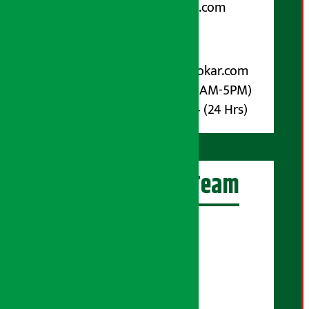
arthasarokarnews@gmail.com
पोष्ट बक्स नम्बर : ४०७०
विज्ञापनका लागि:
Email :
info@arthasarokar.com
Phone : 9851017914 (10AM-5PM)
Whatsapp : 9851017914 (24 Hrs)
अर्थ सरोकार Team
प्रधान सम्पादक:
सुरज प्याकुरेल
कार्यकारी सम्पादक:
सुदर्शन श्रेष्ठ