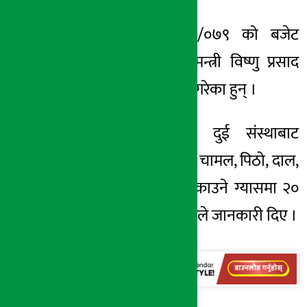
आर्थिक वर्ष २०७८/०७९ को बजेट
सार्वजनिक गर्दै अर्थमन्त्री विष्णु प्रसाद
पौडेलले यस्तो घोषण गरेका हुन् ।
निषेधाज्ञा अवधिभर दुई संस्थाबाट
उपभोक्ताले खरिद गर्ने चामल, पिठो, दाल,
नुन, चिनी र खाना पकाउने ग्यासमा २०
प्रतिशत छुट पाइने उनले जानकारी दिए ।