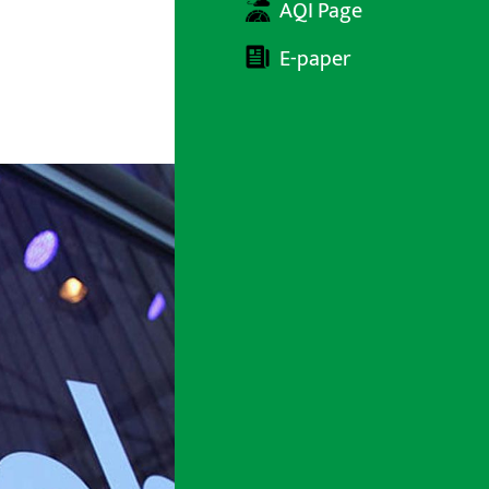
AQI Page
E-paper