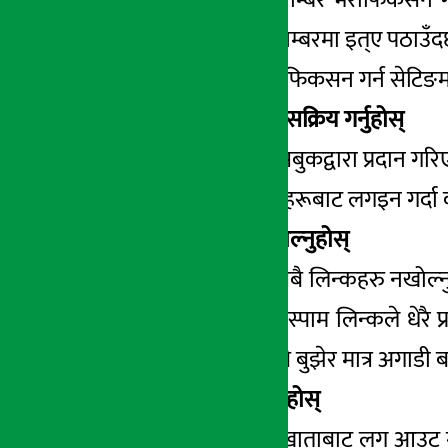
तपाइँको मोबाइल नम्बरमा इत्ए पठाउँदछ
मोबाईल नम्बर भेरीफिकसन गर्न सेटिङम
३. ‘लागिन अप्रुभल’ सक्रिय गर्नुहोस्
लगइन अप्रुभल फेसबुकद्वारा प्रदान गरि
अपरिचित डिभाइसहरूबाट लगइन गर्दा कोड र
४.स्पाम लिन्क नखोल्नुहोस्
मेसेन्जरमा आउने सबै लिन्कहरु नखोल्
तिम्रो फोटो हो भन्ने स्पाम लिन्कले 
कस्तो लिन्क हो सबै बुझेर मात्र अगाडी 
५. साइन आउट गर्नुहोस्
तपाईंको फेसबुक खाताबाट लग आउट गर्न