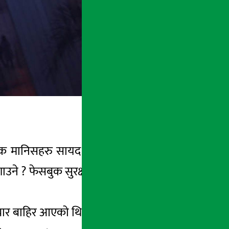
एक मानिसहरु सायद कमै होलान् । नेपालमा पनि
े ? फेसबुक सुरक्षा सेटिंग्स कसरी सुरक्षित गर्ने
र बाहिर आएको थियो । विशेषगरी फेसबुक ह्यक