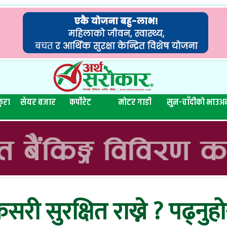
ुरा
सेयर बजार
कर्पोरेट
मोटर गाडी
सुन-चाँदीको भाउ
अन
री सुरक्षित राख्ने ? पढ्न