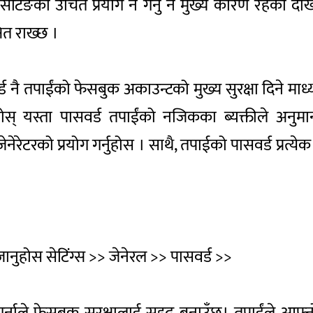
ु र सेटिङको उचित प्रयोग न गर्नु नै मुख्य कारण रहेको
ित राख्छ ।
र्ड नै तपाईंको फेसबुक अकाउन्टको मुख्य सुरक्षा दिने मा
होस् यस्ता पासवर्ड तपाईंको नजिकका ब्यक्तीले अनुमान
 जेनेरेटरको प्रयोग गर्नुहोस । साथै, तपाईको पासवर्ड प्रत
जानुहोस सेटिंग्स >> जेनेरल >> पासवर्ड >>
नाले फेसबुक सुरक्षालाई सुदृढ बनाउँछ। तपाईंले आफ्न