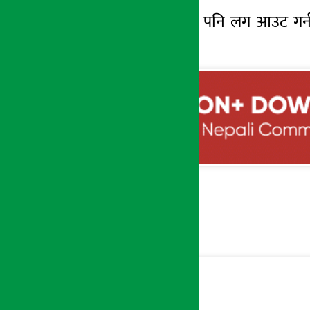
काफे वा अफिसमा पनि लग आउट गर्न बि
नबिर्सनुहोस् ।