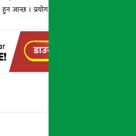
त हुन जान्छ । प्रयोग गरिसकेपछी लग आउट गर्न