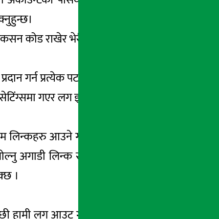
नुहुन्छ।
िकसन कोड राखेर भेरीफिकसन गर्नुहोस् ।
 प्रदान गर्न प्रत्येक पटक तपाईको फेसबुक खातामा
सेटिंग्समा गएर लग इन अप्रुभल अन गर्नुहोस् ।
्पाम लिन्कहरु आउने गर्छन । केहि समय अगाडी यो
क खोल्नु अगाडी लिन्क साथीले पठाएको हो वा होईन
क्छ ।
पछी हामी लग आउट गर्दैनौ यही बानी हामी साइबर