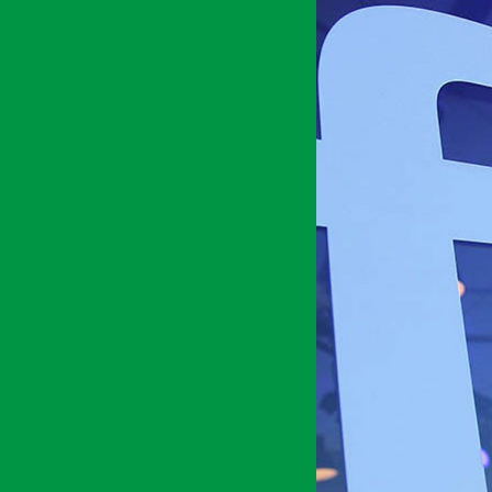
अर्थ सरोकार
२६ बैशाख २०७८, आईत