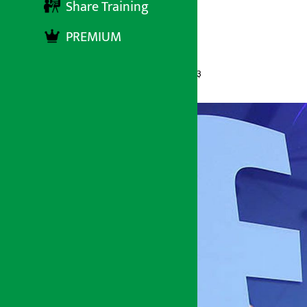
टिप्स !
Share Training
PREMIUM
अर्थ सरोकार
२६ बैशाख २०७८, आईतबार ०८:२३