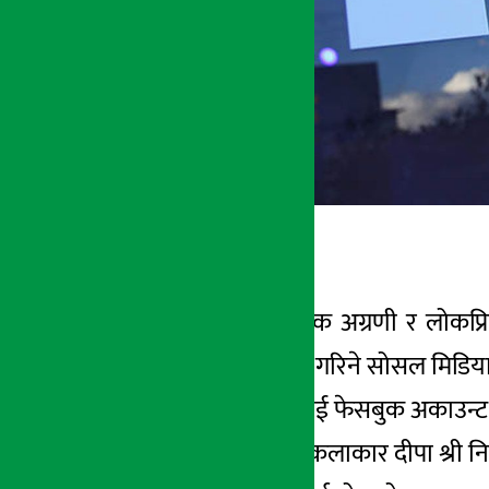
कमल धिताल
फेसबुक विश्वको एक अग्रणी र लोकप्
सबैभन्दा धेरै प्रयोग गरिने सोसल मिडिय
? आज हामी यहाँलाई फेसबुक अकाउन्ट कसरी
केहि समय अगाडी कलाकार दीपा श्री 