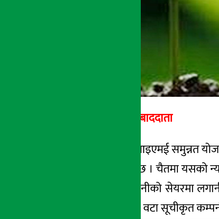
अर्थ सरोकार सम्बाददाता
काठमाडौं । ग्लोबल आइएमई समुन्नत योजना
२१ रुपैयाँ ११ पैसामा छ । चैतमा यसको न्य
फन्डले सूचीकृत कम्पनीको सेयरमा लगान
फन्डले अहिलेसम्म ८८ वटा सूचीकृत कम्पनी