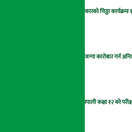
सरकारको चिठ्ठा कार्यक्रम
घरजग्गा कारोबार गर्न अनिवा
यसपाली कक्षा १२ को परीक्ष