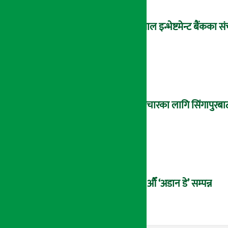
नेपाल इन्भेष्टमेन्ट बैंकक
उपचारका लागि सिंगापुरबाट
२१औँ ‘अडान डे’ सम्पन्न