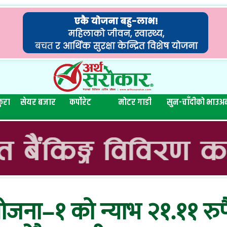
ुरा
सेयर बजार
कर्पोरेट
मोटर गाडी
सुन-चाँदीको भाउ
अन
जना–१ को न्याभ २१.११ रुपै