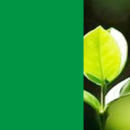
अर्थ सरोकार
१४ जेष्ठ २०७८, शुक्र