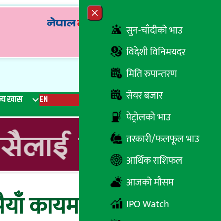
Close menu
सुन-चाँदीको भाउ
विदेशी विनिमयदर
मिति रुपान्तरण
सेयर बजार
्य खास
EN
रेडियो
Recent News
Trending News
Search
पेट्रोलको भाउ
तरकारी/फलफूल भाउ
आर्थिक राशिफल
आजको मौसम
याँ कायम, नेपाल
IPO Watch