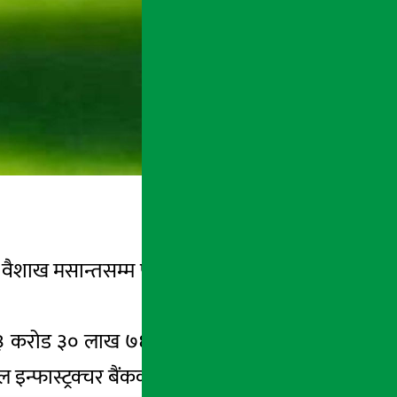
वैशाख मसान्तसम्म फन्डको न्याभ ०१ पैसाले घटेर
 करोड ३० लाख ७६ हजार रुपैयाँ पुर्याएको छ ।
 इन्फास्ट्रक्चर बैंकको सेयरमा रहेको छ ।