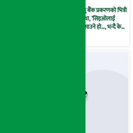
प्रभु बैंक प्रकरणको भित्री
कथा, ‘सिइओलाई
फसाउने हो…, भन्दै के
मात्र गरेनन् मणिरामले ?,
अन्तत: आफैँ जाकिए’