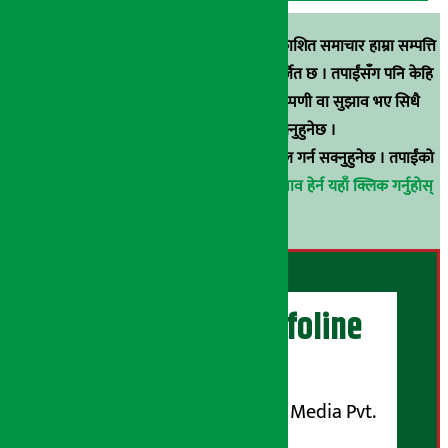
स्रोत खुलाइएका बाहेक अर्थ सरोकार डटकममा प्रकाशित समाचार हाम्रा सम्पत्ति
हुन् । कुनै पनि खालको पुन: प्रकाशन / प्रशारण बर्जित छ । तपाईंसँग पनि केहि
समाचार छन्, वा हाम्रा समाचारप्रति कुनै टिकाटिप्पणी वा सुझाव भए सिधै
९८५१००६६४८मा सम्पर्क गर्न सक्नुहुनेछ ।
वा
arthasarokarnews@gmail.com
मा ई-मेल गर्न सक्नुहुनेछ । तपाईंको
परिचय गोप्य राखिनेछ ।
अर्थ सरोकार समाचार प्रभाव हेर्न यहाँ क्लिक गर्नुहोस्
।
अर्थ सरोकार Infoline
सञ्चालक/ प्रकाशक
शुभम् मिडिया प्रालि (Shubham Media Pvt.
Ltd.)