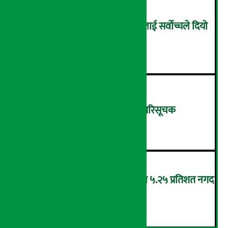
सम्पत्ति शुद्धिकरणमा चक्रे मिलनलाई सर्वोच्चले दियो
सफाइ
४
शुक्रबार ४.०५ अंकले घट्यो नेप्से परिसूचक
५
‘एनएमबि सरल बचत फण्ड-इ’द्वारा ५.२५ प्रतिशत नगद
प्रतिफल घोषणा
६