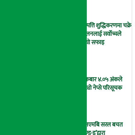
सम्पत्ति शुद्धिकरणमा चक्रे
मिलनलाई सर्वोच्चले
दियो सफाइ
शुक्रबार ४.०५ अंकले
घट्यो नेप्से परिसूचक
‘एनएमबि सरल बचत
फण्ड-इ’द्वारा