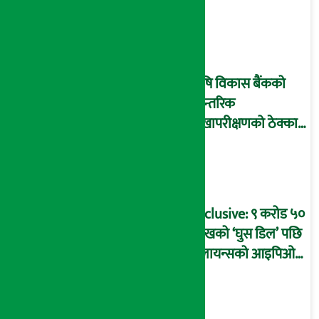
घोटालाको नालीबेली,
आइडी नम्बर २२७४
माष्टरमाइन्ड !
कृषि विकास बैंकको
आन्तरिक
लेखापरीक्षणको ठेक्का
प्रक्रिया पनि ‘विवाद’मा,
बदनियत बोकेर
कार्यविधि बनाएको
आरोप !
Exclusive: ९ करोड ५०
लाखको ‘घुस डिल’ पछि
रिलायन्सको आइपिओ
अनुमति दिएको
दाबीसहित अख्तियारमा
उजुरी !