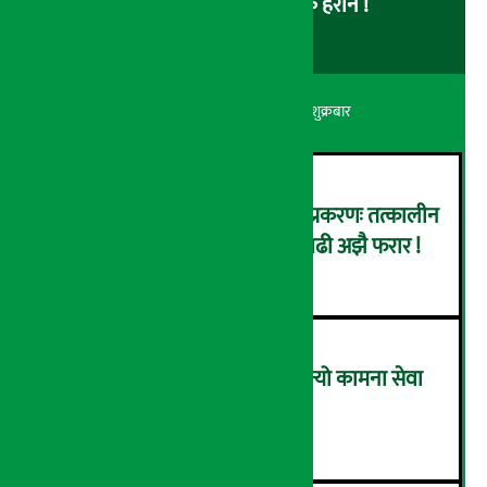
लोड नै नहुने समस्या, ग्राहक हैरान !
अर्थ सरोकार
२२ श्रावण २०८३, शुक्रबार
कर्णाली डेभलपमेन्ट बैंक घोटाला प्रकरणः तत्कालीन
सिइओसहित ३ जना पक्राउ, सय बढी अझै फरार !
२
लाभांश घोषणा गर्ने पहिलो बैंक बन्यो कामना सेवा
विकास बैंक, कति दिने भयो ?
३