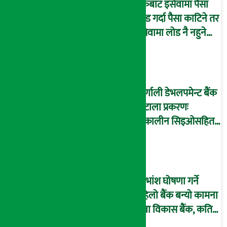
बैंकबाट इसेवामा पैसा
लोड गर्दा पैसा काटिने तर
इसेवामा लोड नै नहुने
समस्या, ग्राहक हैरान !
कर्णाली डेभलपमेन्ट बैंक
घोटाला प्रकरणः
तत्कालीन सिइओसहित
३ जना पक्राउ, सय बढी
अझै फरार !
लाभांश घोषणा गर्ने
पहिलो बैंक बन्यो कामना
सेवा विकास बैंक, कति
दिने भयो ?