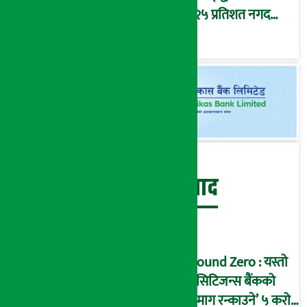
५.२५ प्रतिशत नगद
प्रतिफल घोषणा
बेथिति मुर्दाबाद
Ground Zero : यस्तो
छ सिटिजन्स बैंकको
‘दिमाग रन्काउने’ ५ करोड