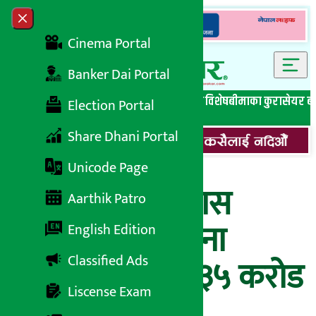
Skip to content
Close menu
Cinema Portal
Banker Dai Portal
सबै समाचार
बेथिति मुर्दाबाद
बैंकिङ विशेष
लघुवित्त विशेष
बीमाका कुरा
सेयर ब
Election Portal
Share Dhani Portal
Unicode Page
पशुपति क्षेत्र विकास
Aarthik Patro
संरक्षण गुरु योजना
English Edition
Classified Ads
विस्तारका लागि ३५ करोड
Liscense Exam
बजेट विनियोजन