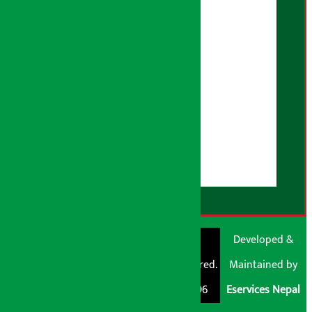
गोपनियता नीति
तथ्य जाँच नीति
भूलसुधार नीति
विज्ञापन नीति
AI नीति
हाम्रो बारेमा
युजर गाइडलाइन्स
डिस्क्लेमर नोट
RSS Feed
© Shubham Media
Artha Sarokar®
Developed &
Pvt. Ltd. All Rights
Trademark Registered.
Maintained by
Reserved 2026.
Regd. No. : 047796
Eservices Nepal