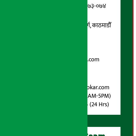
सूचना विभाग दर्ता नम्बर : १३३-०७३-०७४
सम्पर्क ठेगाना:
कोटेश्वर-३२, बासुकी नगर मार्ग, काठमाडौँ
फोन नम्बर : ०१-५१९९१०८ /
९८५१००६६४८
Email:
arthasarokarnews@gmail.com
पोष्ट बक्स नम्बर : ४०७०
विज्ञापनका लागि:
Email :
info@arthasarokar.com
Phone : 9851017914 (10AM-5PM)
Whatsapp : 9851017914 (24 Hrs)