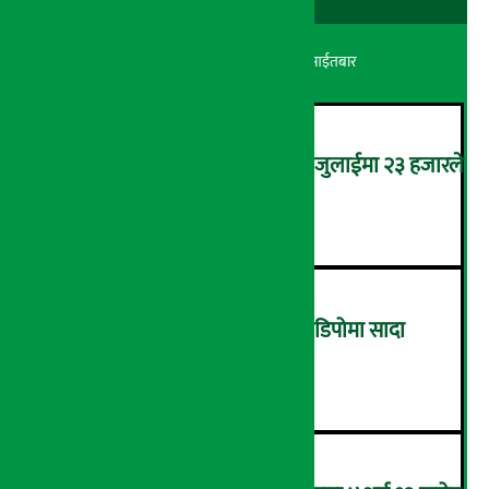
अर्थ सरोकार
२४ श्रावण २०८३, आईतबार
कमजोर बन्दै अमेरिकी श्रम बजार, जुलाईमा २३ हजारले
घट्यो रोजगारीको संख्या
२
ग्यासको कालोबजारी रोक्न ग्यास डिपोमा सादा
पोसाकका प्रहरी परिचालन !
३