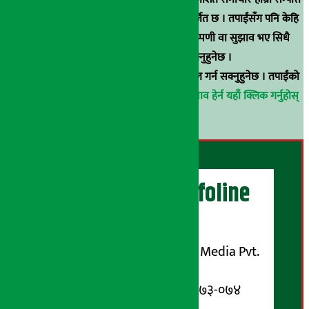
हुन् । कुनै पनि खालको पुन: प्रकाशन / प्रशारण बर्जित छ । तपाईंसँग पनि केहि
समाचार छन्, वा हाम्रा समाचारप्रति कुनै टिकाटिप्पणी वा सुझाव भए सिधै
९८५१००६६४८मा सम्पर्क गर्न सक्नुहुनेछ ।
वा
arthasarokarnews@gmail.com
मा ई-मेल गर्न सक्नुहुनेछ । तपाईंको
परिचय गोप्य राखिनेछ ।
अर्थ सरोकार समाचार प्रभाव हेर्न यहाँ क्लिक गर्नुहोस्
।
अर्थ सरोकार Infoline
सञ्चालक/ प्रकाशक
शुभम् मिडिया प्रालि (Shubham Media Pvt.
Ltd.)
सूचना विभाग दर्ता नम्बर : १३३-०७३-०७४