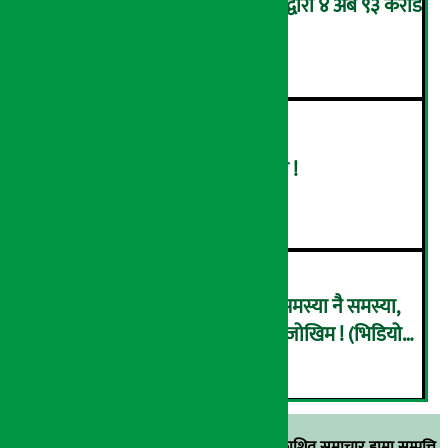
आन्तरिक राजस्व कार्यालय भद्रपुरद्वारा ४ अर्ब ९३ करोड
बढी राजस्व संकलन
४
बढ्दै ग्यासको आयात, हट्दै अभाव !
५
राष्ट्र बैंकले पनि इसेवाभित्र देख्यो समस्या नै समस्या,
हिरोबाट जिरो हुँदै ‘कोल्याप्स’ हुने जोखिम ! (भिडियो
६
ब्रिफिङ)
स्रोत खुलाइएका बाहेक अर्थ सरोकार डटकममा प्रकाशित समाचार हाम्रा सम्पत्ति