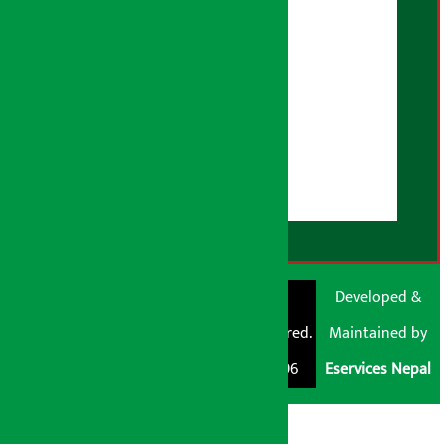
भूलसुधार नीति
विज्ञापन नीति
AI नीति
हाम्रो बारेमा
युजर गाइडलाइन्स
डिस्क्लेमर नोट
RSS Feed
© Shubham Media
Artha Sarokar®
Developed &
Pvt. Ltd. All Rights
Trademark Registered.
Maintained by
Reserved 2026.
Regd. No. : 047796
Eservices Nepal