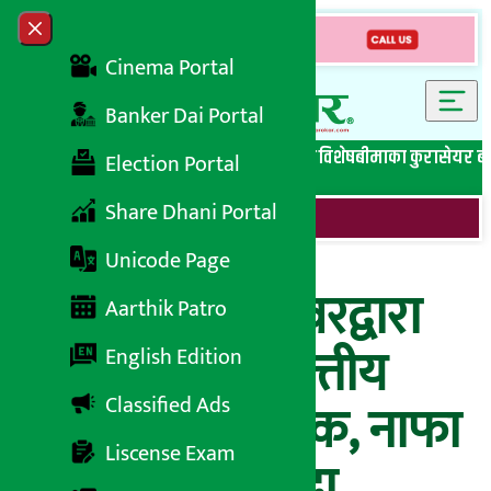
Skip to content
Close menu
Cinema Portal
Banker Dai Portal
सबै समाचार
बेथिति मुर्दाबाद
बैंकिङ विशेष
लघुवित्त विशेष
बीमाका कुरा
सेयर ब
Election Portal
Share Dhani Portal
Unicode Page
युनियन हाइड्रोपावरद्वारा
Aarthik Patro
तेस्रो त्रैमासको वित्तीय
English Edition
Classified Ads
विवरण सार्वजनिक, नाफा
Liscense Exam
१५.१४% ले बढ्दा