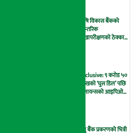
आइडी नम्बर २२७४
माष्टरमाइन्ड !
कृषि विकास बैंकको
आन्तरिक
लेखापरीक्षणको ठेक्का
प्रक्रिया पनि ‘विवाद’मा,
बदनियत बोकेर
कार्यविधि बनाएको
आरोप !
Exclusive: ९ करोड ५०
लाखको ‘घुस डिल’ पछि
रिलायन्सको आइपिओ
अनुमति दिएको
दाबीसहित अख्तियारमा
उजुरी !
प्रभु बैंक प्रकरणको भित्री