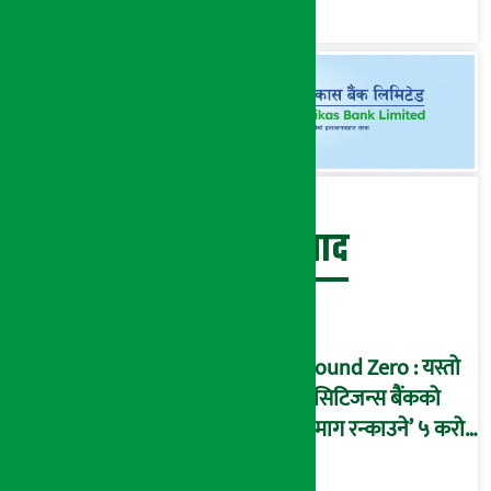
‘कोल्याप्स’ हुने जोखिम !
(भिडियो ब्रिफिङ)
बेथिति मुर्दाबाद
Ground Zero : यस्तो
छ सिटिजन्स बैंकको
‘दिमाग रन्काउने’ ५ करोड
घोटालाको नालीबेली,