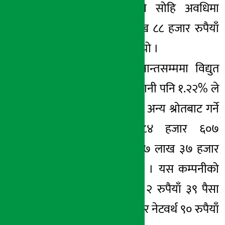
हो । गत वर्षको सोहि अवधिमा
कम्पनीले ७७ लाख ८८ हजार रुपैयाँ
नाफा कमाएको थियो ।
कम्पनीले चैत मसान्तसम्ममा विद्युत
बिक्रीबाट हुने आम्दानी पनि १.२२% ले
बढाएको छ । यस्तै अन्य श्रोतबाट गर्ने
आम्दानी पनि ८४ हजार ६०७
रुपैयाँबाट बढाएर ७ लाख ३७ हजार
रुपैयाँ पुर्याएको छ । यस कम्पनीको
प्रतिसेयर आम्दानी २ रुपैयाँ ३९ पैसा
(वार्षिक) र प्रतिसेयर नेटवर्थ ९० रुपैयाँ