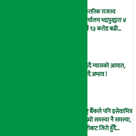
आन्तरिक राजस्व
कार्यालय भद्रपुरद्वारा ४
अर्ब ९३ करोड बढी
राजस्व संकलन
बढ्दै ग्यासको आयात,
हट्दै अभाव !
राष्ट्र बैंकले पनि इसेवाभित्र
देख्यो समस्या नै समस्या,
हिरोबाट जिरो हुँदै