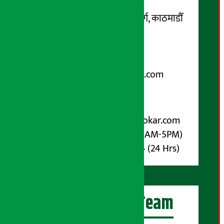
सम्पर्क ठेगाना:
कोटेश्वर-३२, बासुकी नगर मार्ग, काठमाडौँ
फोन नम्बर : ०१-५१९९१०८ /
९८५१००६६४८
Email:
arthasarokarnews@gmail.com
पोष्ट बक्स नम्बर : ४०७०
विज्ञापनका लागि:
Email :
info@arthasarokar.com
Phone : 9851017914 (10AM-5PM)
Whatsapp : 9851017914 (24 Hrs)
अर्थ सरोकार Team