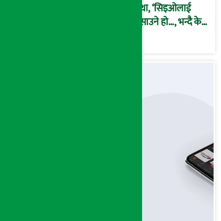
कथा, ‘सिइओलाई
फसाउने हो…, भन्दै के
मात्र गरेनन् मणिरामले ?,
अन्तत: आफैँ जाकिए’