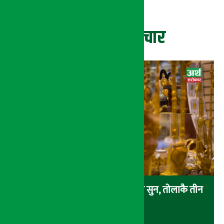
ताजा समाचार
एकैदिन ४ हजार ८ सय रुपैयाँले बढ्यो सुन, तोलाकै तीन
लाख नाघ्यो