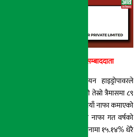
अर्थ सरोकार
२६ बैशाख २०७८, आईत
अर्थ सरोकार सम्बाददाता
काठमाडौं । युनियन हाइड्रोपावरले
चालु आर्थिक वर्षको तेस्रो त्रैमासमा ८९
लाख ६७ हजार रुपैयाँ नाफा कमाएको
छ । कम्पनीको यो नाफा गत वर्षको
सोहि अवधिको तुलनामा १५.१४% धेरै