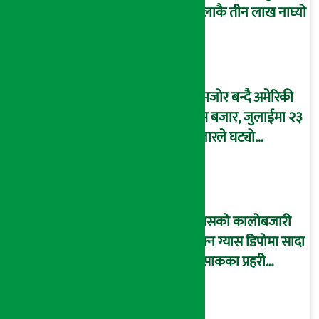
तोलाकै तीन लाख नाघ्यो
कमजोर बन्दै अमेरिकी
श्रम बजार, जुलाईमा २३
हजारले घट्यो
रोजगारीको संख्या
ग्यासको कालोबजारी
रोक्न ग्यास डिपोमा सादा
पोसाकका प्रहरी
परिचालन !