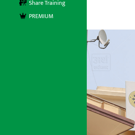
Share Training
PREMIUM
अर्थ सरोकार
१ असार २०७८, मंगलबार ११:३५