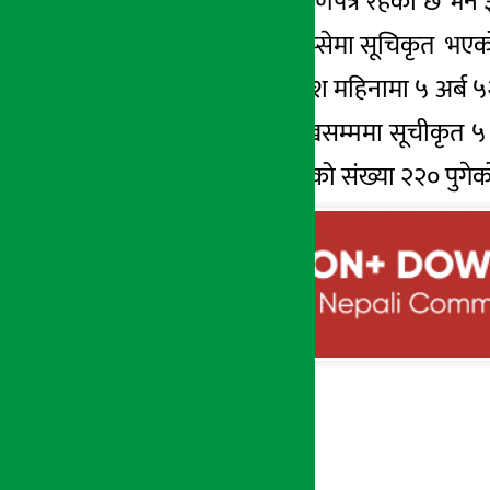
बराबरको विकास ऋणपत्र रहेको छ भने ३
बराबरको डिबेन्चर नेप्सेमा सूचिकृत भए
यस्तै चालु आवको दश महिनामा ५ अर्ब 
नेप्सेमा २०७८ बैशाखसम्ममा सूचीकृत ५ अ
सूचिकृत कम्पनीहरूको संख्या २२० पुगे