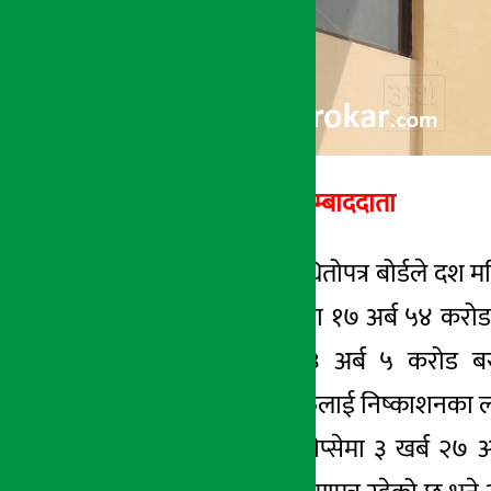
अर्थ सरोकार सम्बाददाता
काठमाडौँ । नेपाल धितोपत्र बोर्डले दश 
वैशाख मसान्तसम्ममा १७ अर्ब ५४ करोड 
म्युचुअल फण्ड र ३ अर्ब ५ करोड ब
सम्बन्धित कम्पनीहरुलाई निष्काशनका लागि
यता यस अवधिमा नेप्सेमा ३ खर्ब २७ अर