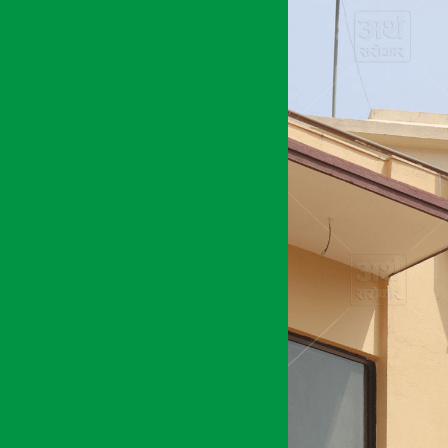
१ असार २०७८, मंगल