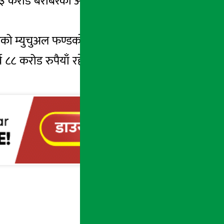
ब ३३ करोड बराबरको आईपीओ र १४ अर्ब ५५ करोड
रको म्युचुअल फण्डको इकाई सूचिकृत भएको हो ।
ब ८८ करोड रुपैयाँ रहेको छ । वैशाखसम्म नेप्सेमा