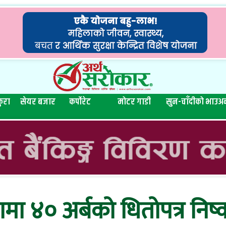
ुरा
सेयर बजार
कर्पोरेट
मोटर गाडी
सुन-चाँदीको भाउ
अन
हिनामा ४० अर्बको धितोपत्र न