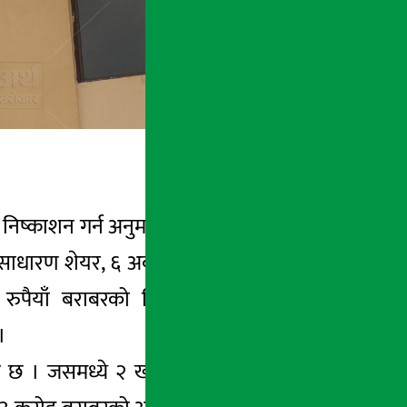
र निष्काशन गर्न अनुमति दिएको छ । बोर्डले २०७८
साधारण शेयर, ६ अर्ब ५० करोड रुपैयाँ बराबरको
ुपैयाँ बराबरको धितोपत्र निष्काशनका लागि
 ।
 छ । जसमध्ये २ खर्ब १९ अर्ब ९५ करोड रुपैयाँ