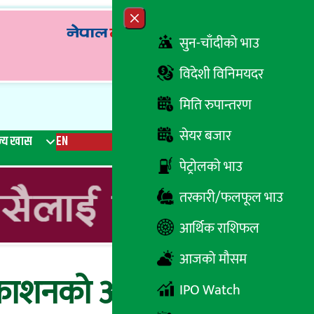
Close menu
सुन-चाँदीको भाउ
विदेशी विनिमयदर
मिति रुपान्तरण
सेयर बजार
्य खास
EN
रेडियो
Recent News
Trending News
Search
पेट्रोलको भाउ
तरकारी/फलफूल भाउ
आर्थिक राशिफल
आजको मौसम
िष्काशनको अनुमति
IPO Watch