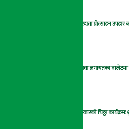
करदाता प्रोत्साहन उपहार क
इसेवा लगायतका वालेटमा राष
सरकारको चिठ्ठा कार्यक्रम