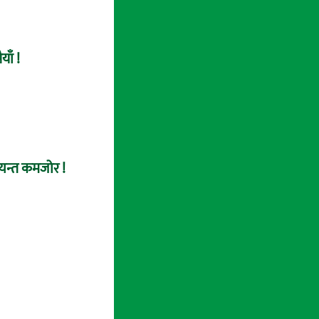
याँ !
त्यन्त कमजोर !