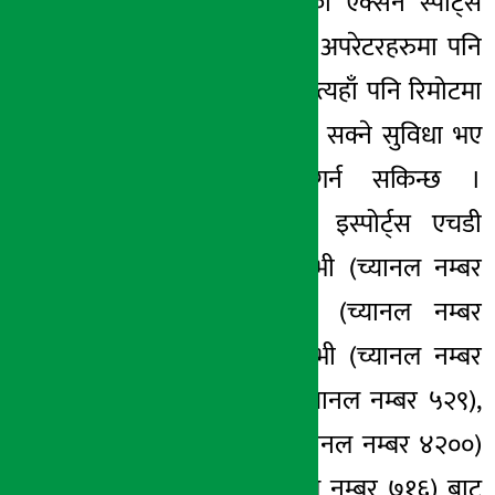
आउँछ । डिशहोमको एक्सन स्पोर्ट्स
च्यानल अरू केबल अपरेटरहरुमा पनि
उपलब्ध रहेको छ । त्यहाँ पनि रिमोटमा
अडियो परिवर्तन गर्न सक्ने सुविधा भए
भाषा परिवर्तन गर्न सकिन्छ ।
डिशहोमको एक्सन इस्पोर्ट्स एचडी
च्यानल क्लियर टिभी (च्यानल नम्बर
५४३), सीम टिभी (च्यानल नम्बर
१०५/९९१), मेरो टिभी (च्यानल नम्बर
९००), नेट टिभी (च्यानल नम्बर ५२९),
डिओइएन टिभी (च्यानल नम्बर ४२००)
र प्रभु टिभी (च्यानल नम्बर ७१६) बाट