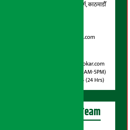
कोटेश्वर-३२, बासुकी नगर मार्ग, काठमाडौँ
फोन नम्बर : ०१-५१९९१०८ /
९८५१००६६४८
Email:
arthasarokarnews@gmail.com
पोष्ट बक्स नम्बर : ४०७०
विज्ञापनका लागि:
Email :
info@arthasarokar.com
Phone : 9851017914 (10AM-5PM)
Whatsapp : 9851017914 (24 Hrs)
अर्थ सरोकार Team