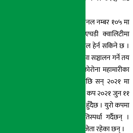
पनि हेर्न सकिने छ ।
साथै डिशहोमको च्यानल नम्बर १०५ मा
एसडी र ९९१ मा एचडी क्वालिटीमा
एक्सन स्पोर्ट्स च्यानल हेर्न सकिने छ ।
युरो कप सन् २०२० मा सञ्चालन गर्ने तय
भएको थियो । तर कोरोना महामारीका
कारण स्थगित भएपछि सन् २०२१ मा
शुरू भएको हो । युरो कप २०२१ जुन ११
देखि जुलाई ११ सम्म हुँदैछ । युरो कपमा
कुल २४ टिमले प्रतिस्पर्धा गर्दैछन् ।
त्यसमा ९ टिम पूर्व विजेता रहेका छन् ।