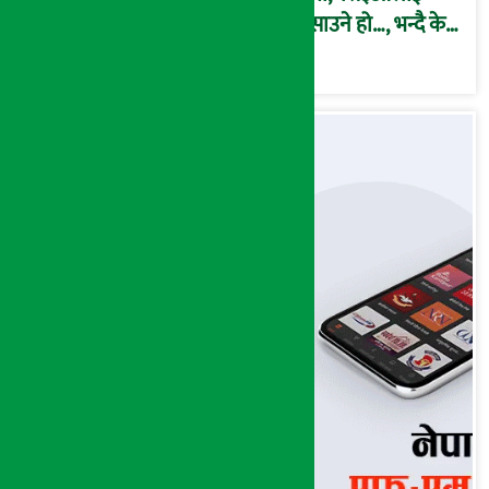
फसाउने हो…, भन्दै के
मात्र गरेनन् मणिरामले ?,
अन्तत: आफैँ जाकिए’