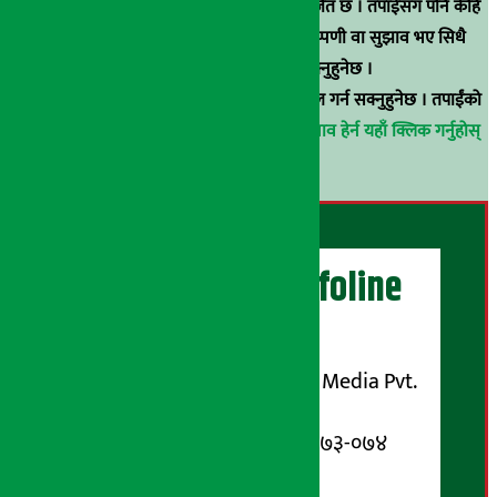
हुन् । कुनै पनि खालको पुन: प्रकाशन / प्रशारण बर्जित छ । तपाईंसँग पनि केहि
समाचार छन्, वा हाम्रा समाचारप्रति कुनै टिकाटिप्पणी वा सुझाव भए सिधै
९८५१००६६४८मा सम्पर्क गर्न सक्नुहुनेछ ।
वा
arthasarokarnews@gmail.com
मा ई-मेल गर्न सक्नुहुनेछ । तपाईंको
परिचय गोप्य राखिनेछ ।
अर्थ सरोकार समाचार प्रभाव हेर्न यहाँ क्लिक गर्नुहोस्
।
अर्थ सरोकार Infoline
सञ्चालक/ प्रकाशक
शुभम् मिडिया प्रालि (Shubham Media Pvt.
Ltd.)
सूचना विभाग दर्ता नम्बर : १३३-०७३-०७४
सम्पर्क ठेगाना: