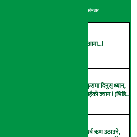
अर्थ सरोकार
२५ श्रावण २०८३, सोमबार
धागोबाट सृजना, आत्मनिर्भर बन्दै आमा…!
२
नयाँ गाडी किन्नेहरु होसियार ! यी कुरामा दिनुस् ध्यान,
नत्र ख्याल ख्यालमै जानसक्छ तपाईंको ज्यान ! (भिडियो
३
ब्रिफिङ)
चालु आर्थिक वर्षमा सरकारले ४ खर्ब ऋण उठाउने,