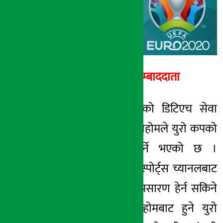
३० जेष्ठ २०७८, आईत
अर्थ सरोकार सम्बाददाता
काठमाडौं । नेपालको डिटिएच सेवा
प्रदायक कम्पनी डिशहोमले युरो कपको
प्रत्यक्ष प्रसारण गर्ने भएको छ ।
डिशहोमको एक्सन स्पोर्ट्स च्यानलबाट
युरो कपको प्रत्यक्ष प्रसारण हेर्न सकिने
भएको छ । ‘डिशहोमबाट हुने युरो