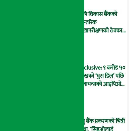
माष्टरमाइन्ड !
कृषि विकास बैंकको
आन्तरिक
लेखापरीक्षणको ठेक्का
प्रक्रिया पनि ‘विवाद’मा,
बदनियत बोकेर
कार्यविधि बनाएको
आरोप !
Exclusive: ९ करोड ५०
लाखको ‘घुस डिल’ पछि
रिलायन्सको आइपिओ
अनुमति दिएको
दाबीसहित अख्तियारमा
उजुरी !
प्रभु बैंक प्रकरणको भित्री
कथा, ‘सिइओलाई