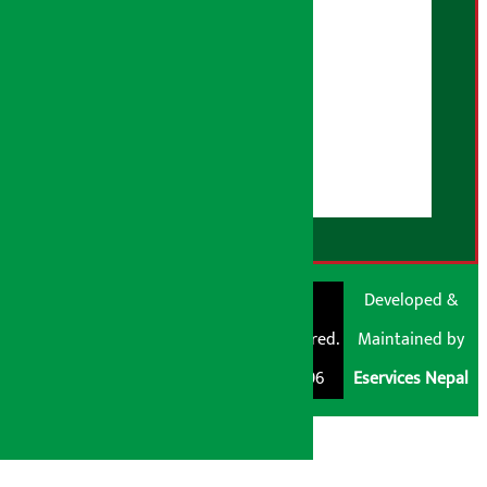
विज्ञापन नीति
AI नीति
हाम्रो बारेमा
युजर गाइडलाइन्स
डिस्क्लेमर नोट
RSS Feed
© Shubham Media
Artha Sarokar®
Developed &
Pvt. Ltd. All Rights
Trademark Registered.
Maintained by
Reserved 2026.
Regd. No. : 047796
Eservices Nepal