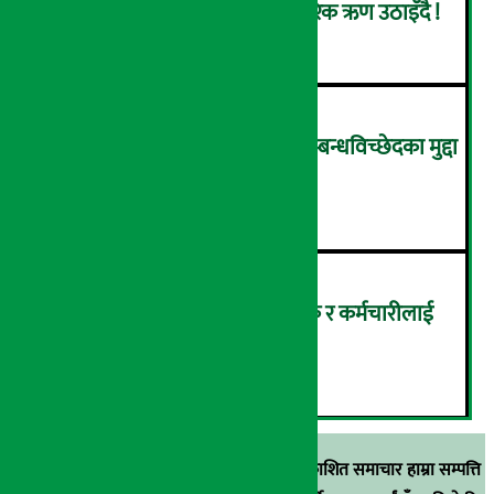
पहिलो ३ महिनामै एक खर्ब आन्तरिक ऋण उठाइँदै !
४
आर्थिक आत्मनिर्भरता वृद्धिसँगै सम्बन्धविच्छेदका मुद्दा
पनि बढे
५
सांग्रिला डेभलपमेन्ट बैंकका ग्राहक र कर्मचारीलाई
ट्रांक्यूलिटि स्पामा छुट
६
स्रोत खुलाइएका बाहेक अर्थ सरोकार डटकममा प्रकाशित समाचार हाम्रा सम्पत्ति