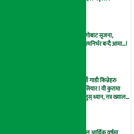
धागोबाट सृजना,
आत्मनिर्भर बन्दै आमा…!
नयाँ गाडी किन्नेहरु
होसियार ! यी कुरामा
दिनुस् ध्यान, नत्र ख्याल
ख्यालमै जानसक्छ
तपाईंको ज्यान ! (भिडियो
ब्रिफिङ)
चालु आर्थिक वर्षमा