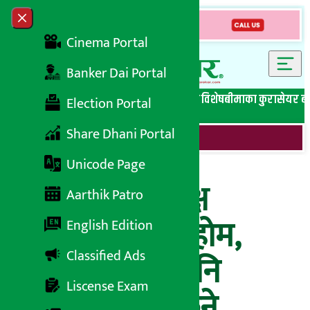
Skip to content
Close menu
Cinema Portal
Banker Dai Portal
सबै समाचार
बेथिति मुर्दाबाद
बैंकिङ विशेष
लघुवित्त विशेष
बीमाका कुरा
सेयर ब
Election Portal
Share Dhani Portal
Unicode Page
युरो कपको प्रत्यक्ष
Aarthik Patro
प्रसारण गर्दै डिशहोम,
English Edition
Classified Ads
नेपाली भाषामा पनि
Liscense Exam
कमेन्ट्री सुन्न सकिने