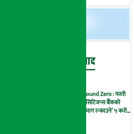
बेथिति मुर्दाबाद
Ground Zero : यस्तो
छ सिटिजन्स बैंकको
‘दिमाग रन्काउने’ ५ करोड
घोटालाको नालीबेली,
आइडी नम्बर २२७४