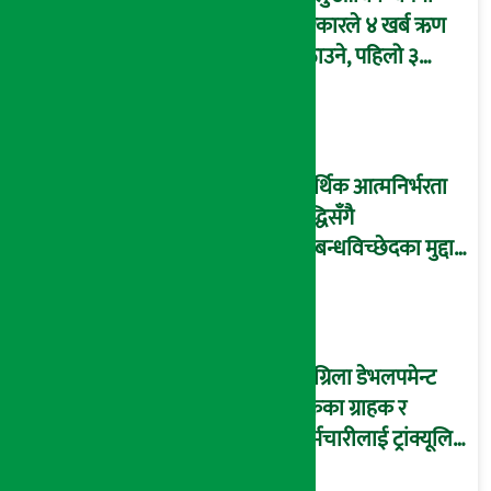
सरकारले ४ खर्ब ऋण
उठाउने, पहिलो ३
महिनामै एक खर्ब
आन्तरिक ऋण उठाइँदै !
आर्थिक आत्मनिर्भरता
वृद्धिसँगै
सम्बन्धविच्छेदका मुद्दा
पनि बढे
सांग्रिला डेभलपमेन्ट
बैंकका ग्राहक र
कर्मचारीलाई ट्रांक्यूलिटि
स्पामा छुट