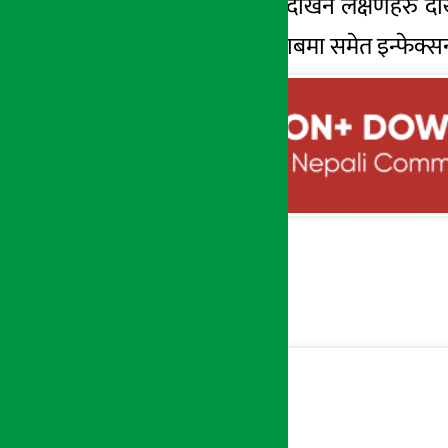
लक्षण र कोभिडपछि देखिने लक्षणहरु देखिए
खनालको रगत र पिसाबमा समेत इन्फेक्स