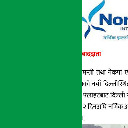
अर्थ सरोकार सम्बाददाता
काठमाडौं । पूर्वप्रधानमन्त्री तथा ने
उपचारका लागि भारतको नयाँ दिल्लीस्थि
नेपाल एयरलाइन्सको फ्लाइटबाट दिल्ली ग
गाह्रो भएपछि उनलाई २ दिनअघि नर्भिक अ
जारी राखिएको थियो ।