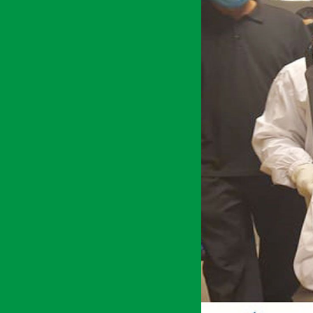
२ असार २०७८, बुध