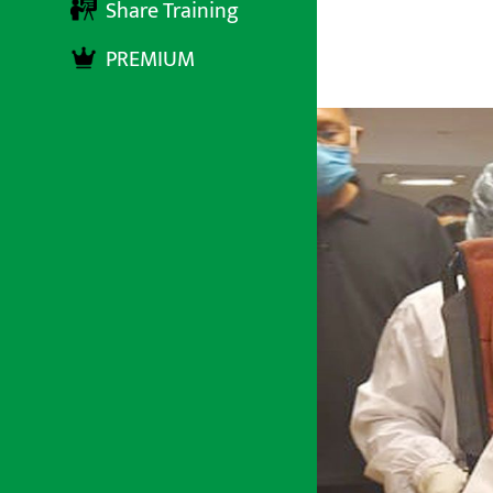
Share Training
PREMIUM
अर्थ सरोकार
२ असार २०७८, बुधबार १२:२१