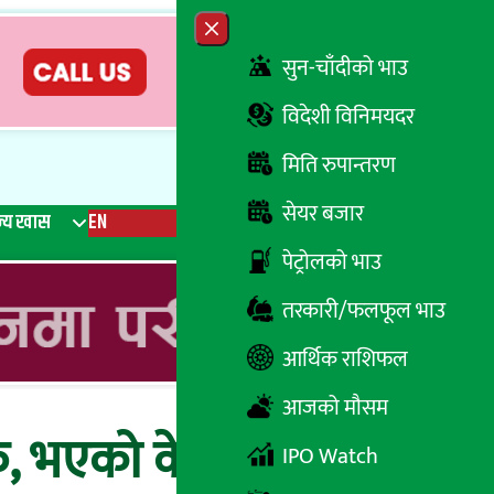
Close menu
सुन-चाँदीको भाउ
विदेशी विनिमयदर
मिति रुपान्तरण
सेयर बजार
्य खास
EN
रेडियो
Recent News
Trending News
Search
पेट्रोलको भाउ
तरकारी/फलफूल भाउ
आर्थिक राशिफल
आजको मौसम
फ, भएको के थियो ?
IPO Watch