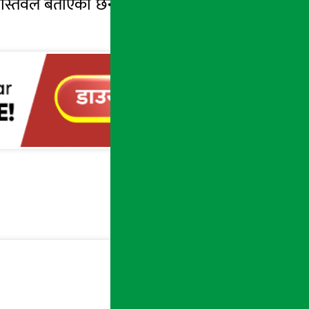
वास्तवले बताएका छन् । डा. श्रीवास्तवका अनुसार