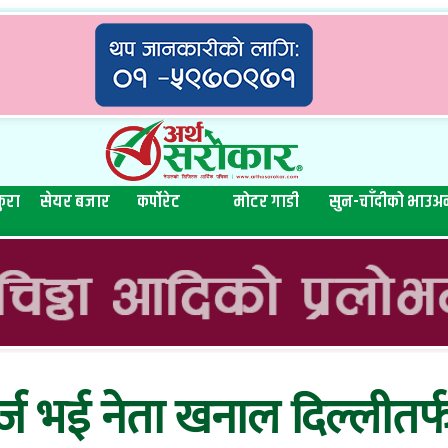
ुरा
सेयर बजार
कर्पोरेट
मोटर गाडी
सुन-चाँदीको भाउ
अन
र्ज भई नेता खनाल दिल्लीतर्