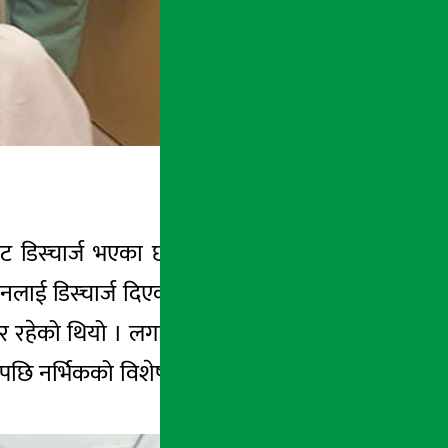
लबाट डिस्चार्ज भएका छन् । उनका परिवारबाट थप
लाई डिस्चार्ज दिएको हो । उनी साढे १२ बजेको
र रहेको थियो । लगातार ज्वरो आएसँगै सास फेर्न
पछि नर्भिकको विशेष वार्डमा राखेर उनको उपचार