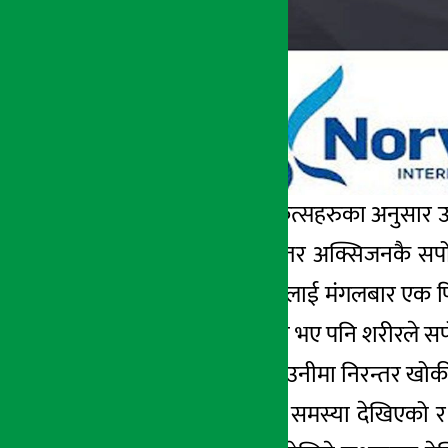
उपचारमा संलग्न चिकित्सहरुका अनुसार
थियो । उनलाई निरन्तर अक्सिजनकै सपोर
देखिएको थियो । उहाँलाई मंगलबार एक पि
चढाउने योजना बनेको भए पनि शरीरले सपो
दिल्ली उड्नुअघि पनि उनीमा निरन्तर खोक
उनलाई निमोनियाको समस्या देखिएको र 