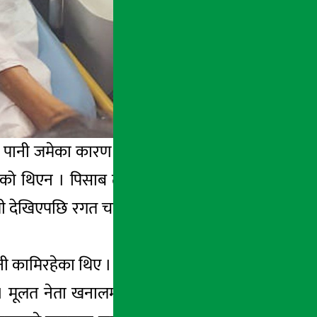
ोमा पानी जमेका कारण अक्सिजनको कमी देखिएको
केको थिएन । पिसाब तथा रगतमा समेत इन्फेक्सन
कमी देखिएपछि रगत चढाइएको थियो । २ पिन्ट रगत
नी कामिरहेका थिए । चिकित्सकहरुले कोभिड हुँदा
ूलत नेता खनालमा मृर्गौलाको समस्याबाट हुने