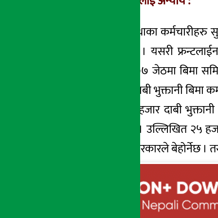
फ्रन्टलाईनर बैंकरहरुलाई अन्याय :
बैंक तथा वित्तीय संस्थाका कर्मचारीहरु 
संक्रमित भएका छन् । यसरी फ्रन्टलाई
बैंकरहरुको छ। २०७७ जेठमा बिमा समिति
पहिलो १० हजारको दाबी भुक्तानी बिमा कम्पन
त्यसपछिको थप १० हजार दाबी भुक्तानी न
सहमति भएको थियो । उल्लिखित २५ हजारप
सबै दायित्व (रकम) सरकारले बेहोर्नेछ ।