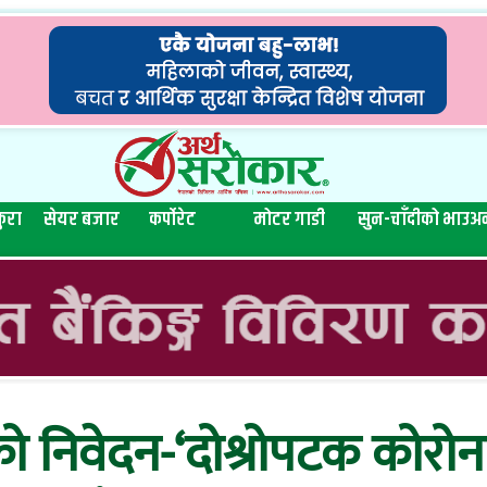
ुरा
सेयर बजार
कर्पोरेट
मोटर गाडी
सुन-चाँदीको भाउ
अन
रुको निवेदन-‘दोश्रोपटक कोरो