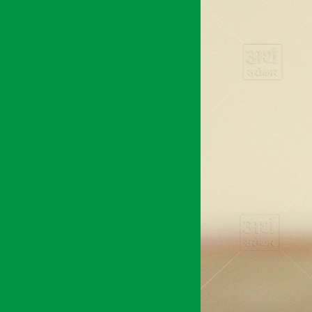
अर्थ सरोकार
२० जेष्ठ २०७८, बिही