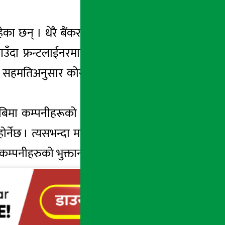
 छन् । धेरै बैंकरहरु कार्यालयमै काम गर्दागर्दै
दा फ्रन्टलाईनरमाथि नै अन्याय भएको दुखेसो
 सहमतिअनुसार कोरोना बिमामा परेका दाबीमध्ये
बिमा कम्पनीहरूको महाविपत्ति कोषबाट बेहोरिने
नेछ । त्यसभन्दा माथिको दाबी भुक्तानीबापतको
म्पनीहरुको भुक्तानी गरिरहेका छैनन् ।