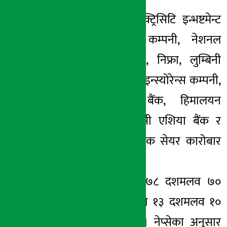
त्यसैगरी हाईड्रोइलेक्ट्रिसिटि इन्भष्टमेन्ट
एण्ड डेभलपमेन्ट कम्पनी, नेशनल
हाइड्रोपावर कम्पनी, निफ्रा, लुम्बिनी
विकास बैंक, नेपाल इन्स्योरेन्स कम्पनी,
ज्योती विकास बैंक, हिमालयन
डिस्टिलरी, एनआईसी एशिया बैंक र
मेगा बैंकको सर्वाधिक सेयर कारोबार
भएको हो ।
आज सेयर बजार ७८ दशमलव ७०
अंकले बढेर २९ सय १३ दशमलव १०
विन्दुमा पुगेको छ । नेप्सेका अनुसार