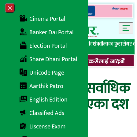
Skip to content
Close menu
Cinema Portal
Banker Dai Portal
सबै समाचार
बेथिति मुर्दाबाद
बैंकिङ विशेष
लघुवित्त विशेष
बीमाका कुरा
सेयर ब
Election Portal
Share Dhani Portal
Unicode Page
यी हुन् मंगलबार सर्वाधिक
Aarthik Patro
सेयर कारोबार भएका दश
English Edition
Classified Ads
कम्पनीहरु
Liscense Exam