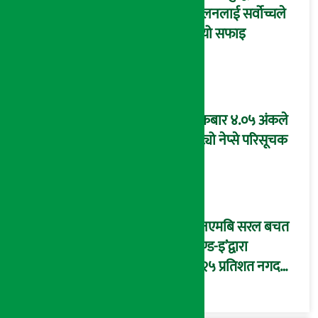
मिलनलाई सर्वोच्चले
दियो सफाइ
शुक्रबार ४.०५ अंकले
घट्यो नेप्से परिसूचक
‘एनएमबि सरल बचत
फण्ड-इ’द्वारा
५.२५ प्रतिशत नगद
प्रतिफल घोषणा