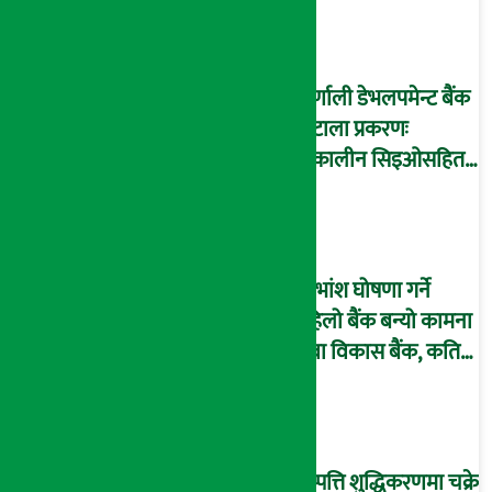
कर्णाली डेभलपमेन्ट बैंक
घोटाला प्रकरणः
तत्कालीन सिइओसहित
३ जना पक्राउ, सय बढी
अझै फरार !
लाभांश घोषणा गर्ने
पहिलो बैंक बन्यो कामना
सेवा विकास बैंक, कति
दिने भयो ?
सम्पत्ति शुद्धिकरणमा चक्रे