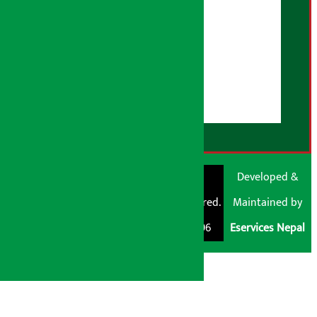
AI नीति
हाम्रो बारेमा
युजर गाइडलाइन्स
डिस्क्लेमर नोट
RSS Feed
© Shubham Media
Artha Sarokar®
Developed &
Pvt. Ltd. All Rights
Trademark Registered.
Maintained by
Reserved 2026.
Regd. No. : 047796
Eservices Nepal