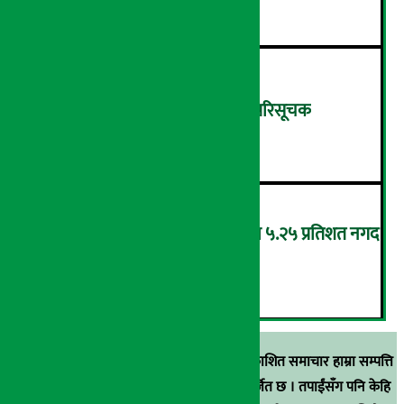
शुक्रबार ४.०५ अंकले घट्यो नेप्से परिसूचक
५
‘एनएमबि सरल बचत फण्ड-इ’द्वारा ५.२५ प्रतिशत नगद
प्रतिफल घोषणा
६
स्रोत खुलाइएका बाहेक अर्थ सरोकार डटकममा प्रकाशित समाचार हाम्रा सम्पत्ति
हुन् । कुनै पनि खालको पुन: प्रकाशन / प्रशारण बर्जित छ । तपाईंसँग पनि केहि