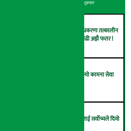
अर्थ सरोकार
२२ श्रावण २०८३, शुक्रबार
कर्णाली डेभलपमेन्ट बैंक घोटाला प्रकरणः तत्कालीन
सिइओसहित ३ जना पक्राउ, सय बढी अझै फरार !
२
लाभांश घोषणा गर्ने पहिलो बैंक बन्यो कामना सेवा
विकास बैंक, कति दिने भयो ?
३
सम्पत्ति शुद्धिकरणमा चक्रे मिलनलाई सर्वोच्चले दियो
सफाइ
४