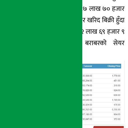
आज कुल १ करोड ९७ लाख ७० हजार
६ सय ३८ कित्ता सेयर खरिद बिक्री हुँदा
१० अर्ब २८ करोड ६२ लाख ६९ हजार ९
सय ५७ रुपैयाँ बराबरको सेयर
कारोबार भएको छ ।