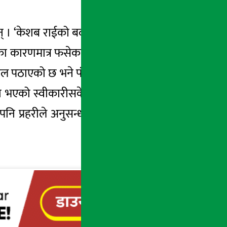
का छन् । ‘केशब राईको बदमासीका कारण एउटा सोझो
कारणमात्र फसेका हुन् । हामीले प्रहरीलाई पनि
ई जेल पठाएको छ भने पंकजलाई रिहा गरेको छ । थप
्नो भएको स्वीकारीसकेका छन् । तर उनलाई यस्तो
नि प्रहरीले अनुसन्धान गरिरहेको बुझिएको छ ।