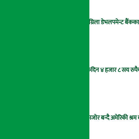
सांग्रिला डेभलपमेन्ट बैंकका
एकैदिन ४ हजार ८ सय रुपैय
कमजोर बन्दै अमेरिकी श्रम