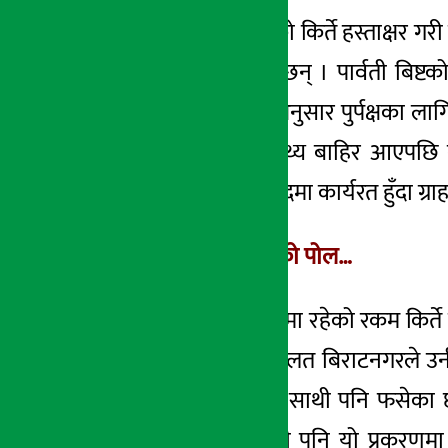
काठमाडौँ । ग्राहकको किर्ते हस्ताक्षर 
अर्थ सरोकार
जेल चलान भएका छन् । पार्वती बिष्टको
५ मंसिर २०७८, आईत
अदालतको आदेश अनुसार पुर्पक्षका लाग
थियो । घटनाको तथ्य बाहिर आएपछि बर्
चतराको सहायक पदमा कार्यरत हुँदा ग्
यसरी खुल्यो घटनाको पोल…
पार्वती बिष्टको खातामा रहेको रकम किर्त
उजुरीपछि उच्च अदालत बिराटनगरले उनीवि
बैंकका कर्मचारीका साथी पनि फसेका छ
फाइदा उठाउँदा उनी पनि यो प्रकरणमा