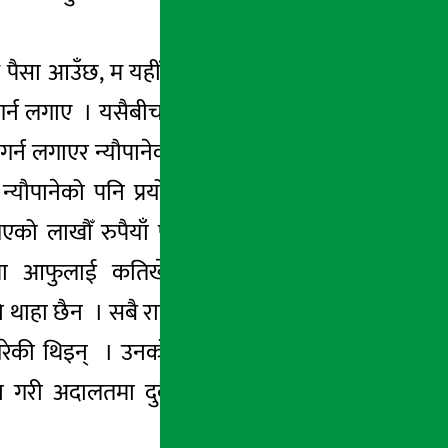
ट पैसा आउँछ, म यहींको कर्मचारी भएकाले मेरोमा
क्षर गर्न लगाए । यसैबीच बैंकको चतरा शाखामै खाता
र गर्न लगाएर न्यौपानेको खातामा हाले । न्यौपानेको
ौपानेको पनि प्रयोग भएकाले न्यौपाने पनि यो
को लाखौँ रुपैयाँ पंकजको खातामा जम्मा गरी
नीमा आफुलाई कतिखेर पैसा आयो र कतिखेर
थाहा छैन । सबै राईले बदमासी गरेछ ।’ आफ्नो
ी गरेकी थिइन् । उनको उजुरीका आधारमा बैंकका
न्धान गरी अदालतमा दुबैलाई बुझाएपछि अदालतले