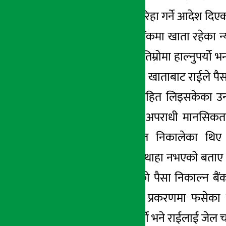
अदालतले तारेखमा रिहा गर्ने आदेश दिए
सेन्चुरी कमर्सियल बैंकमा खाता रहेका 
हाल्न नमिल्ने भयो, तिम्रोमा हाल्नुपर्य
रहेको पार्वती विष्टको खाताबाट राईले पैस
चेक पनि हस्ताक्षरसहित लिइसकेका उन
प्रकरणमा फसे । अपराधी मानसिकता बो
पंकजको चेकमार्फत निकालेका थिए
निकालियोभन्नेसमेत थाहा नभएको बताए
खातामा जम्मा भएको पैसा निकाल्न बैं
कर्मचारी राई र यो प्रकरणमा फसेका न
न्यौपानेलाई रिहा गर्यो भने राईलाई जेल