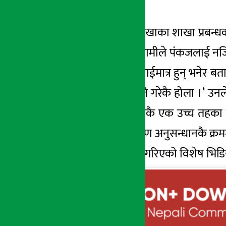
के भन्छ बैंक ?
सेन्चुरी बैङ्क चतरा शाखाका शाखा प्र
मान्छे फसेको छ । हामीले पंकजलाई नजि
सबै गलत काम गर्ने राईमात्र हुन् भनेर
अनुसन्धान त प्रहरीले गरेकै होला ।’ 
काम गर्न हेड अफिसकै एक उच्च तहका क
बैंकले भने यस प्रकरण अनुसन्धानकै क्र
(यस विषयमा तयार गरिएको विशेष भिडियो सा