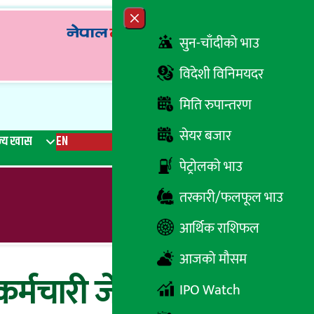
Close menu
सुन-चाँदीको भाउ
विदेशी विनिमयदर
मिति रुपान्तरण
सेयर बजार
्य खास
EN
रेडियो
Recent News
Trending News
Search
पेट्रोलको भाउ
तरकारी/फलफूल भाउ
आर्थिक राशिफल
आजको मौसम
 कर्मचारी जेल चलान,
IPO Watch