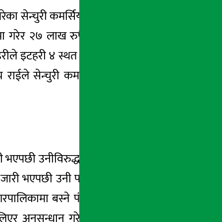
ेका सेन्चुरी कमर्सियल बैंक लिमिटेडका कर्मचारी
मयमा गरेर २७ लाख रुपैयाँ झिकेका केशब राईलाई
ीले इटहरी ४ स्थत तुलसा टोलबाट पक्राउ गरेको
राईले सेन्चुरी कमर्सियल बैंक शाखा कार्यालय
टी भएपछी उनीविरुद्ध प्रहरीमा उजुरी परेको थियो ।
्जी जारी भएपछी उनी फरार थिए । तर यो प्रकरणमा
नगरपालिकामा बस्ने पंकज न्यौपानेको सोझोपनको
ा लिएर अनुसन्धान गरेको थियो । उनलाई अहिले