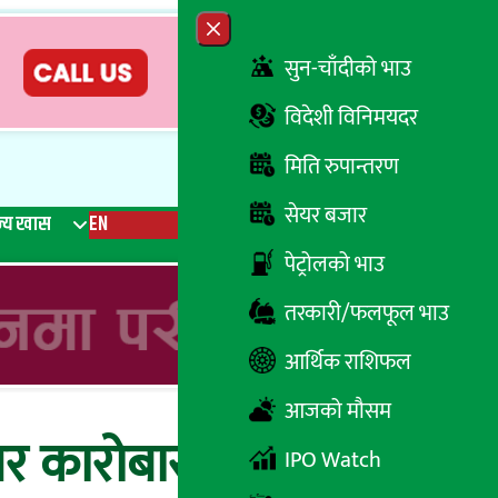
Close menu
सुन-चाँदीको भाउ
विदेशी विनिमयदर
मिति रुपान्तरण
सेयर बजार
्य खास
EN
रेडियो
Recent News
Trending News
Search
पेट्रोलको भाउ
तरकारी/फलफूल भाउ
आर्थिक राशिफल
आजको मौसम
ेयर कारोबार भएका दश
IPO Watch