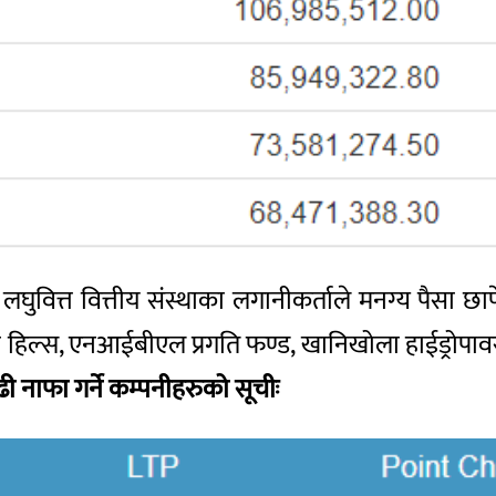
घुवित्त वित्तीय संस्थाका लगानीकर्ताले मनग्य पैसा छ
री हिल्स, एनआईबीएल प्रगति फण्ड, खानिखोला हाईड्रोपावर
बढी नाफा गर्ने कम्पनीहरुको सूचीः