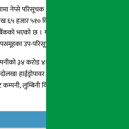
ामा नेप्से परिसूचक ७.९० अंकले बढेर २७६५.४३
ख ६५ हजार ५१० कित्ता सेयर खरिद बिक्री हुँदा ३
स बैंकको भएको छ । यस कम्पनीको ३४ करोड ४१
उपसमूहका उप-परिसूचक बढेका छन् ।
्पनीको ३४ करोड ४१ लाख २५ हजार ५०२ रुपैयाँ
लखा हाईड्रोपावर कम्पनी, नबिल बैंक, नेशनल
न्ट कम्पनी, लुम्बिनी विकास बैंकको पनि अत्याधिक