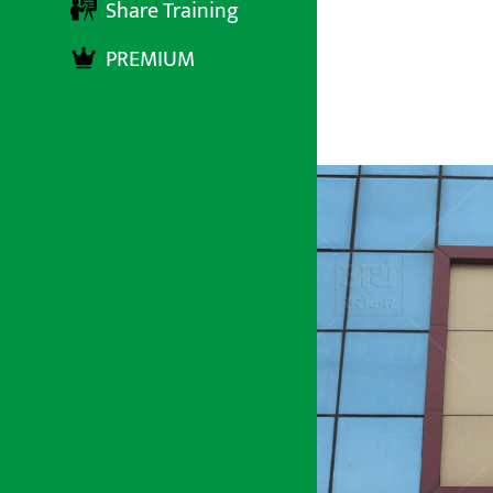
कम्पनी
Share Training
PREMIUM
अर्थ सरोकार
६ मंसिर २०७८, सोमबार १६:०४