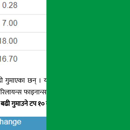
 बढी गुमाएका छन् । यस कम्पनीको सेयर मूल्य ४
 रिलायन्स फाइनान्स, तेह्रथुम पावर कम्पनी, साना
 बढी गुमाउने टप १० कम्पनीहरुको सूचीः