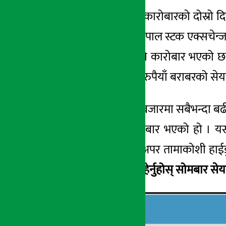
काठमाडौं । साताको कारोबारको दोस्रो 
अर्थ सरोकार
बिन्दुमा पुगेको हो । नेपाल स्टक एक्सचे
६ मंसिर २०७८, सोम
अर्ब ९२ करोडमाथिको कारोबार भएको छ
लाख २५ हजार ५०२ रुपैयाँ बराबरको से
यसैबीच सोमबारको बजारमा सबैभन्दा बढ
बराबरको सेयर कारोबार भएको हो । यस
हाईड्रोपावर कम्पनी, अपर तामाकोशी हाईड्
कारोबार भएको छ ।
हेर्नुहोस् सोमबार स