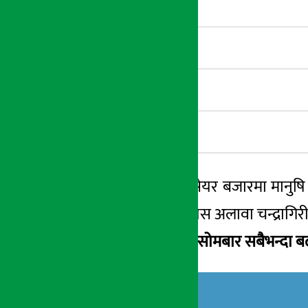
यसैगरी सोमबारको सेयर बजारमा मानुषि ल
सर्किट लागेको हो । यस अलावा चन्द्रागि
भएका छन् ।
हेर्नुहोस् सोमबार सबैभन्दा 