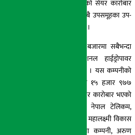
९७७ रुपैयाँ बराबरको सेयर कारोबार
भएको हो । आज सबै उपसमूहका उप-
परिसूचक घटेका छन् ।
यसैबीच बुधबारको बजारमा सबैभन्दा
बढी कारोबार नेशनल हाईड्रोपावर
कम्पनीको भएको छ । यस कम्पनीको
११ करोड ८८ लाख १५ हजार ९७७
रुपैयाँ बराबरको सेयर कारोबार भएको
हो । यस अलावा नेपाल टेलिकम,
हिमालयन डिस्टिलरी, महालक्ष्मी विकास
बैंक, नेपाल पुनर्बिमा कम्पनी, अरुण