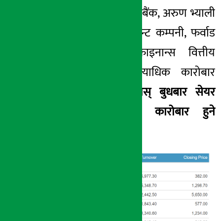
काबेली पावर नबिल बैंक, अरुण भ्याली
हाईड्रोपावर डेभलपमेन्ट कम्पनी, फर्वाड
कम्युनिटी माइक्रोफाइनान्स वित्तीय
संस्थाको पनि अत्याधिक कारोबार
भएको छ ।
हेर्नुहोस् बुधबार सेयर
बजारमा सर्वाधिक कारोबार हुने
कम्पनीहरुको सूचीः