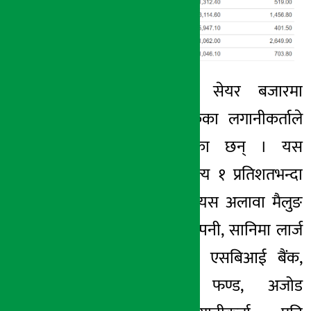
यसैगरी बुधबारको सेयर बजारमा
स्टाण्र्डड चाटर्ड बैंकका लगानीकर्ताले
मनग्य पैसा छापेका छन् । यस
कम्पनीको सेयर मूल्य १ प्रतिशतभन्दा
बढीले बढेको हो । यस अलावा मैलुङ
खोला जलविद्युत कम्पनी, सानिमा लार्ज
क्याप फण्ड, नेपाल एसबिआई बैंक,
कुमारी इक्वीटी फण्ड, अजोड