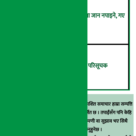
कालो चस्मा लगाएर संसद् बैठकमा जान नपाइने, गए
बैठकमै बस्न नदिइने !
५
बिहीबार १३.८२ अंकले घट्यो नेप्से परिसूचक
६
स्रोत खुलाइएका बाहेक अर्थ सरोकार डटकममा प्रकाशित समाचार हाम्रा सम्पत्ति
हुन् । कुनै पनि खालको पुन: प्रकाशन / प्रशारण बर्जित छ । तपाईंसँग पनि केहि
समाचार छन्, वा हाम्रा समाचारप्रति कुनै टिकाटिप्पणी वा सुझाव भए सिधै
९८५१००६६४८मा सम्पर्क गर्न सक्नुहुनेछ ।