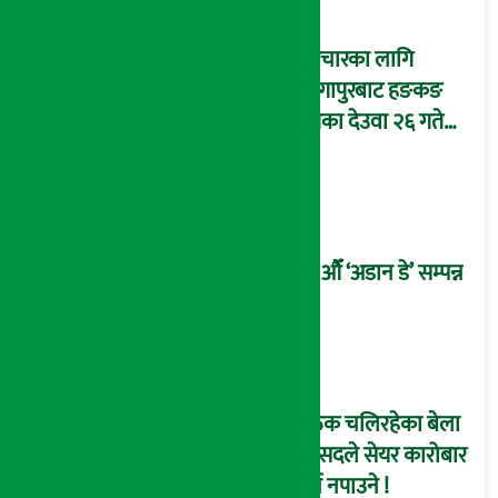
उपचारका लागि
सिंगापुरबाट हङकङ
पुगेका देउवा २६ गते
स्वदेश फर्किदै !
२१औँ ‘अडान डे’ सम्पन्न
बैठक चलिरहेका बेला
सांसदले सेयर कारोबार
गर्न नपाउने !