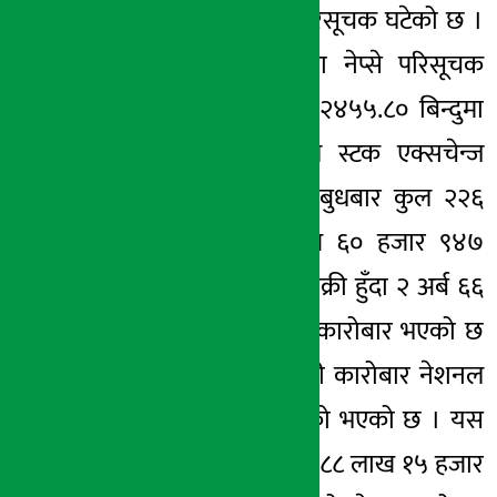
दिन बुधबार नेप्से परिसूचक घटेको छ ।
२२ मंसिर २०७८, बुध
मंगलबारको तुलनामा नेप्से परिसूचक
५३.१० अंकले घटेर २४५५.८० बिन्दुमा
पुगेको हो । नेपाल स्टक एक्सचेन्ज
(नेप्से) का अनुसार बुधबार कुल २२६
कम्पनीको ६५ लाख ६० हजार ९४७
कित्ता सेयर खरिद बिक्री हुँदा २ अर्ब ६६
करोडमाथिको सेयर कारोबार भएको छ
। आज सबैभन्दा बढी कारोबार नेशनल
हाईड्रोपावर कम्पनीको भएको छ । यस
कम्पनीको ११ करोड ८८ लाख १५ हजार