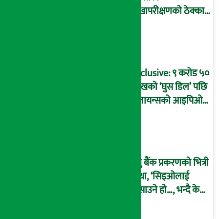
लेखापरीक्षणको ठेक्का
प्रक्रिया पनि ‘विवाद’मा,
बदनियत बोकेर
कार्यविधि बनाएको
आरोप !
Exclusive: ९ करोड ५०
लाखको ‘घुस डिल’ पछि
रिलायन्सको आइपिओ
अनुमति दिएको
दाबीसहित अख्तियारमा
उजुरी !
प्रभु बैंक प्रकरणको भित्री
कथा, ‘सिइओलाई
फसाउने हो…, भन्दै के
मात्र गरेनन् मणिरामले ?,
अन्तत: आफैँ जाकिए’