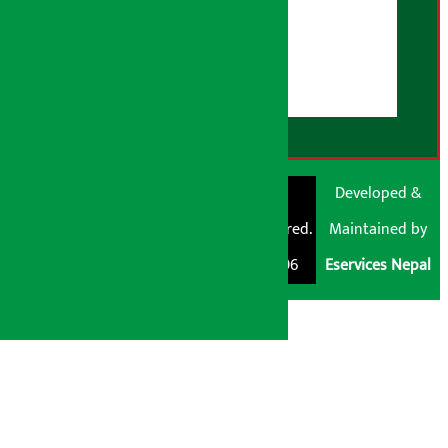
युजर गाइडलाइन्स
डिस्क्लेमर नोट
RSS Feed
© Shubham Media
Artha Sarokar®
Developed &
Pvt. Ltd. All Rights
Trademark Registered.
Maintained by
Reserved 2026.
Regd. No. : 047796
Eservices Nepal