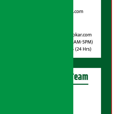
Email:
arthasarokarnews@gmail.com
पोष्ट बक्स नम्बर : ४०७०
विज्ञापनका लागि:
Email :
info@arthasarokar.com
Phone : 9851017914 (10AM-5PM)
Whatsapp : 9851017914 (24 Hrs)
अर्थ सरोकार Team
प्रधान सम्पादक:
सुरज प्याकुरेल
कार्यकारी सम्पादक: