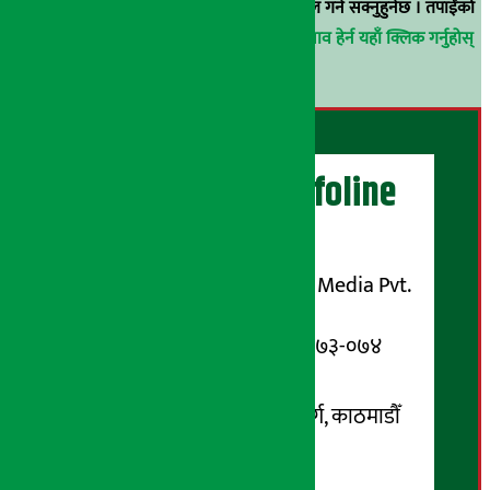
वा
arthasarokarnews@gmail.com
मा ई-मेल गर्न सक्नुहुनेछ । तपाईंको
परिचय गोप्य राखिनेछ ।
अर्थ सरोकार समाचार प्रभाव हेर्न यहाँ क्लिक गर्नुहोस्
।
अर्थ सरोकार Infoline
सञ्चालक/ प्रकाशक
शुभम् मिडिया प्रालि (Shubham Media Pvt.
Ltd.)
सूचना विभाग दर्ता नम्बर : १३३-०७३-०७४
सम्पर्क ठेगाना:
कोटेश्वर-३२, बासुकी नगर मार्ग, काठमाडौँ
फोन नम्बर : ०१-५१९९१०८ /
९८५१००६६४८