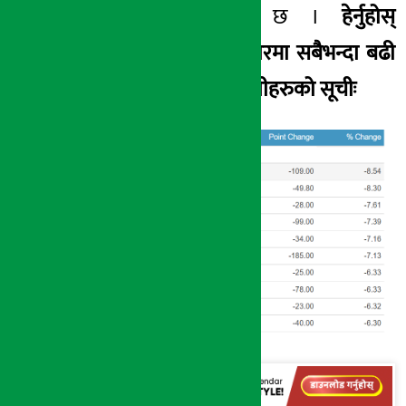
गिरावट देखिएको छ ।
हेर्नुहोस्
बुधबारको सेयर बजारमा सबैभन्दा बढी
गुमाउने टप १० कम्पनीहरुको सूचीः