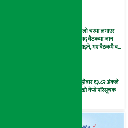
कालो चस्मा लगाएर
संसद् बैठकमा जान
नपाइने, गए बैठकमै बस्न
नदिइने !
बिहीबार १३.८२ अंकले
घट्यो नेप्से परिसूचक