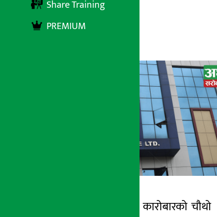
Share Training
PREMIUM
अर्थ सरोकार
२२ मंसिर २०७८, बुधबार १५:४३
काठमाडौं । साताको कारोबारको चौथो
अर्थ सरोकार