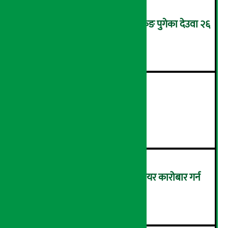
उपचारका लागि सिंगापुरबाट हङकङ पुगेका देउवा २६
गते स्वदेश फर्किदै !
२
२१औँ ‘अडान डे’ सम्पन्न
३
बैठक चलिरहेका बेला सांसदले सेयर कारोबार गर्न
नपाउने !
४