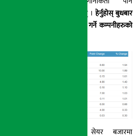
इन्स्योरेन्सका लगानीकर्ता पनि
मालामाल भएका छन् ।
हेर्नुहोस् बुधबार
सबैभन्दा बढी नाफा गर्ने कम्पनीहरुको
सूचीः
यस्तै बुधबारको सेयर बजारमा