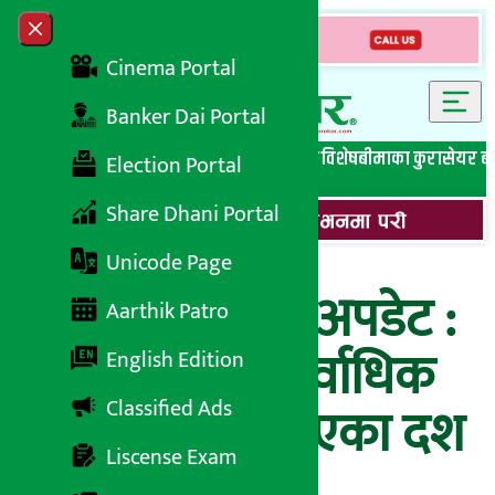
Skip to content
Close menu
Cinema Portal
Banker Dai Portal
सबै समाचार
बेथिति मुर्दाबाद
बैंकिङ विशेष
लघुवित्त विशेष
बीमाका कुरा
सेयर ब
Election Portal
Share Dhani Portal
Unicode Page
बुधबारको बजार अपडेट :
Aarthik Patro
यी हुन् बुधबार सर्वाधिक
English Edition
Classified Ads
सेयर कारोबार भएका दश
Liscense Exam
कम्पनी