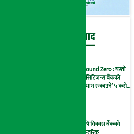
बेथिति मुर्दाबाद
Ground Zero : यस्तो
छ सिटिजन्स बैंकको
‘दिमाग रन्काउने’ ५ करोड
घोटालाको नालीबेली,
आइडी नम्बर २२७४
माष्टरमाइन्ड !
कृषि विकास बैंकको
आन्तरिक