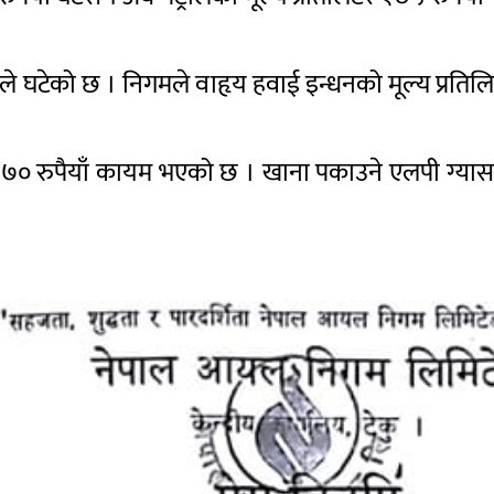
रले घटेको छ । निगमले वाहृय हवाई इन्धनको मूल्य प्रति
१७० रुपैयाँ कायम भएको छ । खाना पकाउने एलपी ग्या