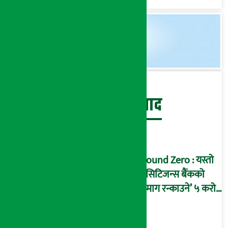
बेथिति मुर्दाबाद
Ground Zero : यस्तो
छ सिटिजन्स बैंकको
‘दिमाग रन्काउने’ ५ करोड
घोटालाको नालीबेली,
आइडी नम्बर २२७४