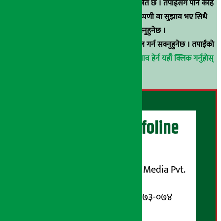
हुन् । कुनै पनि खालको पुन: प्रकाशन / प्रशारण बर्जित छ । तपाईंसँग पनि केहि
समाचार छन्, वा हाम्रा समाचारप्रति कुनै टिकाटिप्पणी वा सुझाव भए सिधै
९८५१००६६४८मा सम्पर्क गर्न सक्नुहुनेछ ।
वा
arthasarokarnews@gmail.com
मा ई-मेल गर्न सक्नुहुनेछ । तपाईंको
परिचय गोप्य राखिनेछ ।
अर्थ सरोकार समाचार प्रभाव हेर्न यहाँ क्लिक गर्नुहोस्
।
अर्थ सरोकार Infoline
सञ्चालक/ प्रकाशक
शुभम् मिडिया प्रालि (Shubham Media Pvt.
Ltd.)
सूचना विभाग दर्ता नम्बर : १३३-०७३-०७४
सम्पर्क ठेगाना: