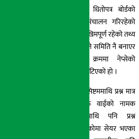
काठमाडौँ । नेपाल धितोपत्र बोर्डको
अर्थ सरोकार
प्रतिवेदनले नेप्सेले संचालन गरिरहेको
१३ पुष २०८०, शुक्र
अनलाइन प्रणाली जोखिमपूर्ण रहेको तथ्य
औंल्याएको छ । बोर्डले समिति नै बनाएर
गरेको अध्ययनका क्रममा नेप्सेको
प्रणालीमा 'कैफियत' भेटिएको हो ।
प्रतिवेदनमा नेप्सेको सिष्टममाथि प्रश्न मात्र
उठाइएको छैन, बरु वाईको नामक
कम्पनीको भूमिकामाथि पनि प्रश्न
उठाइएको छ । वाईकोमा सेयर भएका