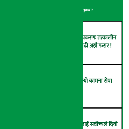
अर्थ सरोकार
२२ श्रावण २०८३, शुक्रबार
कर्णाली डेभलपमेन्ट बैंक घोटाला प्रकरणः तत्कालीन
सिइओसहित ३ जना पक्राउ, सय बढी अझै फरार !
२
लाभांश घोषणा गर्ने पहिलो बैंक बन्यो कामना सेवा
विकास बैंक, कति दिने भयो ?
३
सम्पत्ति शुद्धिकरणमा चक्रे मिलनलाई सर्वोच्चले दियो