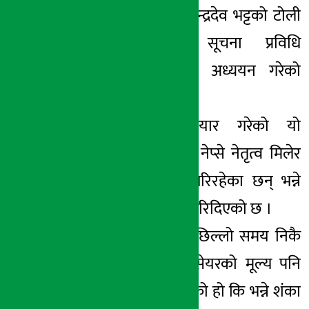
यमनाथ अर्याल र रविन्द्रदेव भट्टको टोली
बनाएर बजारको सूचना प्रविधि
सुशासनका विषयमा अध्ययन गरेको
थियो।
धितोपत्र बोर्डले तयार गरेको यो
प्रतिवेदनले वाईको र नेप्से नेतृत्व मिलेर
करोडौंको चलखेल गरिरहेका छन् भन्ने
तथ्यको पनि उजागर गरिदिएको छ ।
बोर्डको प्रतिवेदनले पछिल्लो समय निकै
बढिरहेको हाथवेको सेयरको मूल्य पनि
कृतिम रुपमा बढाइएको हो कि भन्ने शंका