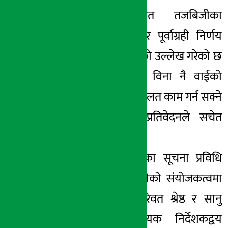
अवस्थामा व्यक्तिगत तजबिजीका
आधारमा काम हुने र पूर्वाग्रही निर्णय
हुनसक्ने जोखिम भएको उल्लेख गरेको छ
। नेप्सेको जानकारी विना नै वाईको
सिष्टममा प्रवेश गर्ने र गलत काम गर्न सक्ने
सम्भावनातर्फ पनि प्रतिवेदनले सचेत
गराएको छ ।
धितोपत्र बोर्डले बोर्डका सूचना प्रविधि
विज्ञ सरोज लामिछानेको संयोजकत्वमा
बोर्डका निर्देशकद्वय रेवत श्रेष्ठ र सानु
खड्का तथा सहायक निर्देशकद्वय