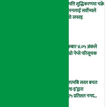
सम्पत्ति शुद्धिकरणमा चक्रे
मिलनलाई सर्वोच्चले
दियो सफाइ
शुक्रबार ४.०५ अंकले
घट्यो नेप्से परिसूचक
‘एनएमबि सरल बचत
फण्ड-इ’द्वारा
५.२५ प्रतिशत नगद
प्रतिफल घोषणा