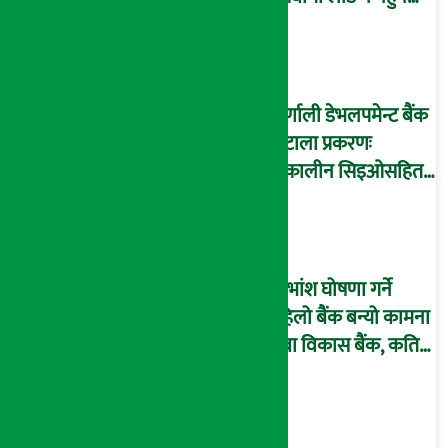
समस्या, ग्राहक हैरान !
कर्णाली डेभलपमेन्ट बैंक
घोटाला प्रकरणः
तत्कालीन सिइओसहित
३ जना पक्राउ, सय बढी
अझै फरार !
लाभांश घोषणा गर्ने
पहिलो बैंक बन्यो कामना
सेवा विकास बैंक, कति
दिने भयो ?