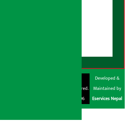
विज्ञापन नीति
AI नीति
हाम्रो बारेमा
युजर गाइडलाइन्स
डिस्क्लेमर नोट
RSS Feed
© Shubham Media
Artha Sarokar®
Developed &
Pvt. Ltd. All Rights
Trademark Registered.
Maintained by
Reserved 2026.
Regd. No. : 047796
Eservices Nepal