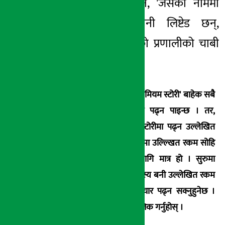
अर्थ सरोकारसँग भने, 'जसको नाममा
रहेका अनेक कम्पनी लिष्टेड छन्,
उनीहरुलाई नै नेप्सेको प्रणालीको चाबी
दिईएको रहेछ ।'
अर्थ सरोकारमा प्रकाशित 'प्रिमियम स्टोरी' बाहेक सबै
समाचार सामाग्री नि:शुल्क पढ्न पाइन्छ । तर,
प्रिमियम स्टोरी पढ्न भने स्टोरीमा पढ्न उल्लेखित
रकम तिर्नुपर्छ । स्टोरी लिंकमा उल्ल्खित रकम सोहि
एउटा समाचार पढ्नका लागि मात्र हो । सुरुमा
प्रिमियम युजरका रुपमा सदस्य बनी उल्लेखित रकम
तिरेर आफुले रोजेको समाचार पढ्न सक्नुहुनेछ ।
सदस्य बन्नका लागि
यहाँ क्लिक गर्नुहोस् ।