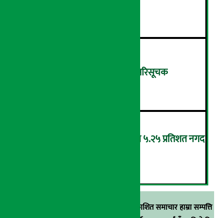
सफाइ
४
शुक्रबार ४.०५ अंकले घट्यो नेप्से परिसूचक
५
‘एनएमबि सरल बचत फण्ड-इ’द्वारा ५.२५ प्रतिशत नगद
प्रतिफल घोषणा
६
स्रोत खुलाइएका बाहेक अर्थ सरोकार डटकममा प्रकाशित समाचार हाम्रा सम्पत्ति