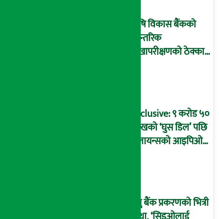
माष्टरमाइन्ड !
कृषि विकास बैंकको
आन्तरिक
लेखापरीक्षणको ठेक्का
प्रक्रिया पनि ‘विवाद’मा,
बदनियत बोकेर
कार्यविधि बनाएको
आरोप !
Exclusive: ९ करोड ५०
लाखको ‘घुस डिल’ पछि
रिलायन्सको आइपिओ
अनुमति दिएको
दाबीसहित अख्तियारमा
उजुरी !
प्रभु बैंक प्रकरणको भित्री
कथा, ‘सिइओलाई