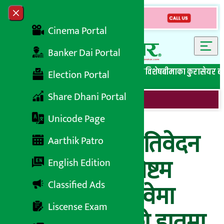
Skip to content
Close menu
Cinema Portal
Banker Dai Portal
सबै समाचार
बेथिति मुर्दाबाद
बैंकिङ विशेष
लघुवित्त विशेष
बीमाका कुरा
सेयर ब
Election Portal
Share Dhani Portal
Unicode Page
धितोपत्र बोर्डकै प्रतिवेदन
Aarthik Patro
भन्छ- ‘नेप्सेको सिष्टम
English Edition
Classified Ads
रिस्कमा छ’, ‘हाथवेमा
Liscense Exam
३०% सेयर हुनेको हातमा