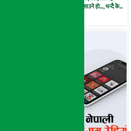
फसाउने हो…, भन्दै के
मात्र गरेनन् मणिरामले ?,
अन्तत: आफैँ जाकिए’