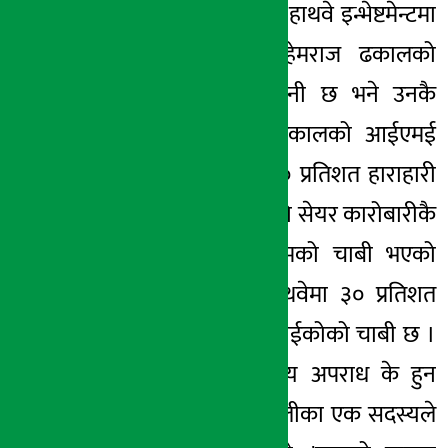
गर्ने ठाउँ दिएको छ । हाथवे इन्भेष्टमेन्टमा
आईएमई समूहका हेमराज ढकालको
३०.०१ प्रतिशत लगानी छ भने उनकै
सहोदर दाजु चन्द्र ढकालको आईएमई
समूहको वाईकोमा ८० प्रतिशत हाराहारी
लगानी छ । यसले पनि सेयर कारोबारीकै
हातमा नेप्सेको सिष्टमको चाबी भएको
देखिएको छ । 'हाथवेमा ३० प्रतिशत
सेयर हुनेको हातमा वाईकोको चाबी छ ।
यहाँभन्दा ठुलो वित्तीय अपराध के हुन
सक्छ ?' छानविन टोलीका एक सदस्यले