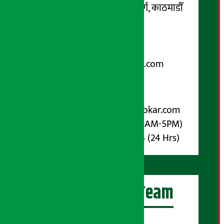
कोटेश्वर-३२, बासुकी नगर मार्ग, काठमाडौँ
फोन नम्बर : ०१-५१९९१०८ /
९८५१००६६४८
Email:
arthasarokarnews@gmail.com
पोष्ट बक्स नम्बर : ४०७०
विज्ञापनका लागि:
Email :
info@arthasarokar.com
Phone : 9851017914 (10AM-5PM)
Whatsapp : 9851017914 (24 Hrs)
अर्थ सरोकार Team