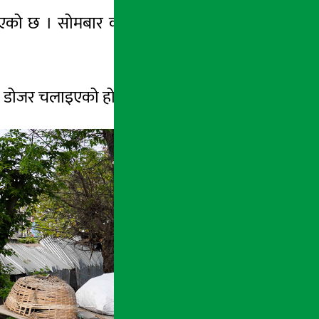
्काएको छ । सोमबार काठमाडौं महानगरपालिका-७
मा डोजर चलाइएको हो ।
बाँकि तस्विरमा हेर्नुहोस्: