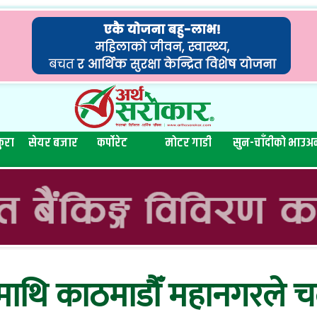
ुरा
सेयर बजार
कर्पोरेट
मोटर गाडी
सुन-चाँदीको भाउ
अन
ाथि काठमाडौँ महानगरले च