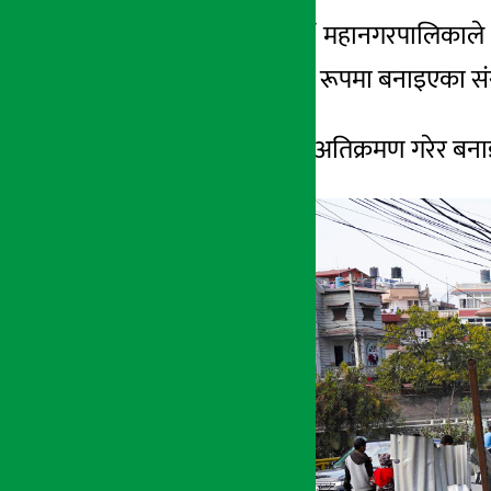
काठमाडौँ । काठमाडौं महानगरपालिकाले
अर्थ सरोकार
कालोपुल क्षेत्रमा अवैध रूपमा बनाइएका
११ चैत्र २०८१, सोम
गुठी संस्थानका जग्गा अतिक्रमण गरेर 