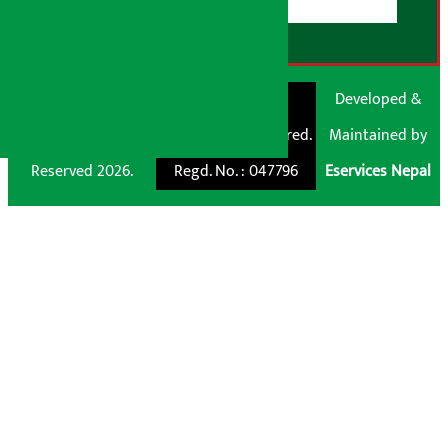
© Shubham Media
Artha Sarokar®
Developed &
Pvt. Ltd. All Rights
Trademark Registered.
Maintained by
Reserved 2026.
Regd. No. : 047796
Eservices Nepal