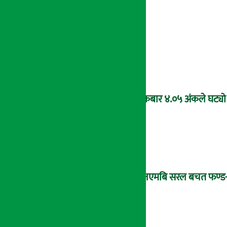
शुक्रबार ४.०५ अंकले घट्यो
‘एनएमबि सरल बचत फण्ड-इ’