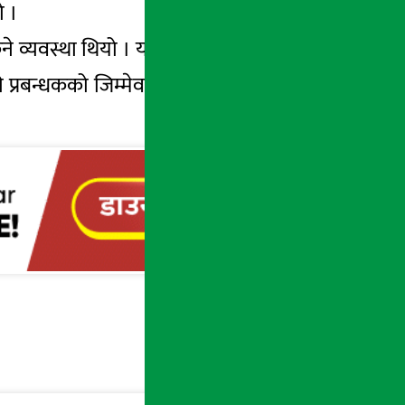
ो ।
 व्यवस्था थियो । यस ऋणपत्रलाई इक्रा नेपालले
प्रबन्धकको जिम्मेवारी सेञ्चुरी क्यापिटल मार्केट्स