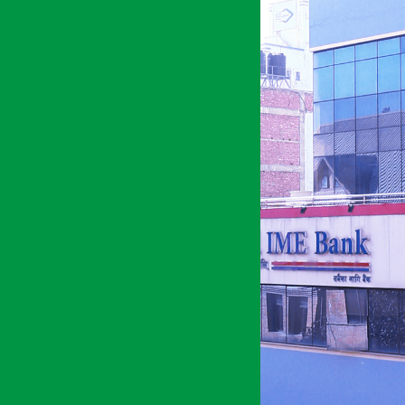
अर्थ सरोकार
२४ चैत्र २०७७, मंगल