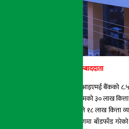
अर्थ सरोकार सम्बाददाता
काठमाडौँ । ग्लोबल आइएमई बैंकको ८.५ 
डिबेञ्चर २०८६/८७ नामको ३० लाख कित्ता 
कुल कित्तामध्य बैंकले १८ लाख कित्ता व
गरी आम सर्वसाधारणमा बाँडफाँड गरेको 