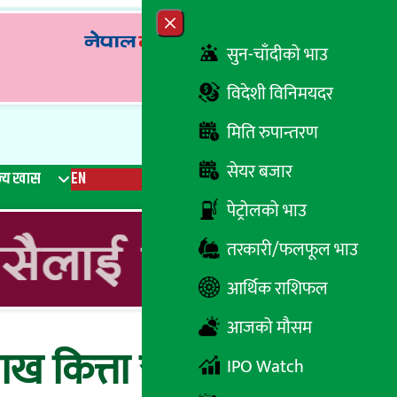
Close menu
सुन-चाँदीको भाउ
विदेशी विनिमयदर
मिति रुपान्तरण
सेयर बजार
्य खास
EN
रेडियो
Recent News
Trending News
Search
पेट्रोलको भाउ
तरकारी/फलफूल भाउ
आर्थिक राशिफल
आजको मौसम
ख कित्ता ऋणपत्र
IPO Watch