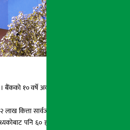
। बैंकको १० वर्षे अवधिको ग्लोबल आइएमई बैंक
 १२ लाख कित्ता सार्वजनिक निष्कासनमार्फत विक्री
मध्यकोबाट पनि ६० हजार कित्ता सामूहिक लगानी