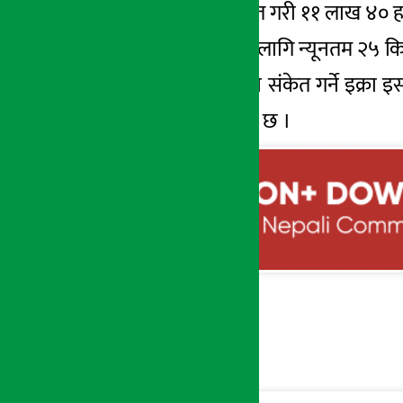
कोषका लागि सुरक्षित गरी ११ लाख ४० हज
यो ऋणपत्र खरिदका लागि न्यूनतम २५ कि
न्युन कर्जा जोखिमको संकेत गर्ने इक्रा इस
लिमिटेडले पुरा गरेको छ ।