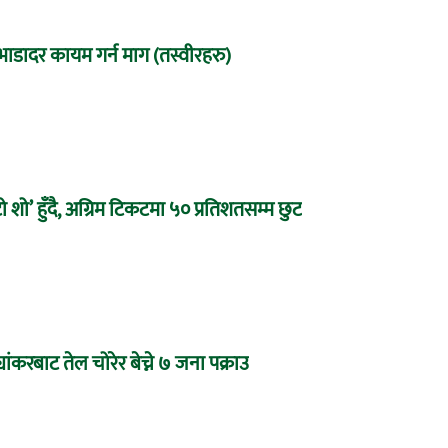
्ण भाडादर कायम गर्न माग (तस्वीरहरु)
 शो’ हुँदै, अग्रिम टिकटमा ५० प्रतिशतसम्म छुट
यांकरबाट तेल चोरेर बेच्ने ७ जना पक्राउ