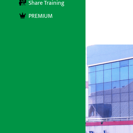
बाँडफाँड
Share Training
PREMIUM
अर्थ सरोकार
२४ चैत्र २०७७, मंगलबार ०६:५७