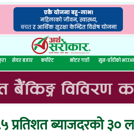
ुरा
सेयर बजार
कर्पोरेट
मोटर गाडी
सुन-चाँदीको भाउ
अन
 प्रतिशत ब्याजदरको ३० ला