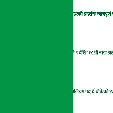
राइडरको प्रदर्शनः न्यायपूर
भदौ ९ देखि ‘१८औँ नाडा अटो
पेट्रोलियम पदार्थ बोकेको ट्