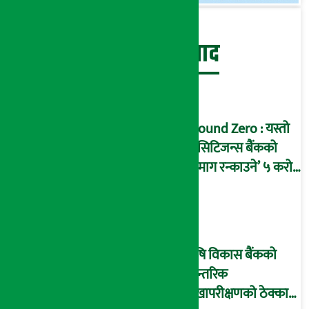
बेथिति मुर्दाबाद
Ground Zero : यस्तो
छ सिटिजन्स बैंकको
‘दिमाग रन्काउने’ ५ करोड
घोटालाको नालीबेली,
आइडी नम्बर २२७४
माष्टरमाइन्ड !
कृषि विकास बैंकको
आन्तरिक
लेखापरीक्षणको ठेक्का