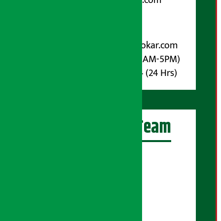
arthasarokarnews@gmail.com
पोष्ट बक्स नम्बर : ४०७०
विज्ञापनका लागि:
Email :
info@arthasarokar.com
Phone : 9851017914 (10AM-5PM)
Whatsapp : 9851017914 (24 Hrs)
अर्थ सरोकार Team
प्रधान सम्पादक:
सुरज प्याकुरेल
कार्यकारी सम्पादक:
सुदर्शन श्रेष्ठ