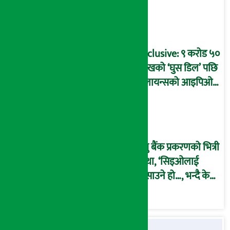
प्रक्रिया पनि ‘विवाद’मा,
बदनियत बोकेर
कार्यविधि बनाएको
आरोप !
Exclusive: ९ करोड ५०
लाखको ‘घुस डिल’ पछि
रिलायन्सको आइपिओ
अनुमति दिएको
दाबीसहित अख्तियारमा
उजुरी !
प्रभु बैंक प्रकरणको भित्री
कथा, ‘सिइओलाई
फसाउने हो…, भन्दै के
मात्र गरेनन् मणिरामले ?,
अन्तत: आफैँ जाकिए’