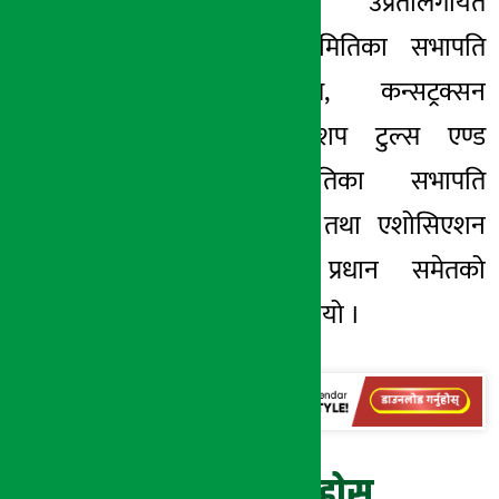
सुरेन्द्रकुमार उप्रेतीलगायत
मोटरसाइकल समितिका सभापति
अभिक ज्योति, कन्सट्रक्सन
इक्यूपमेण्ट, वर्कशप टुल्स एण्ड
ट्रयाक्टर समितिका सभापति
मिलनबाबु मल्ल तथा एशोसिएशन
सचिव सुरेन्द्र प्रधान समेतको
उपस्थिति रहेको थियो ।
प्रतिक्रिया दिनुहोस्