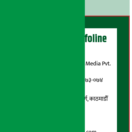
।
अर्थ सरोकार Infoline
सञ्चालक/ प्रकाशक
शुभम् मिडिया प्रालि (Shubham Media Pvt.
Ltd.)
सूचना विभाग दर्ता नम्बर : १३३-०७३-०७४
सम्पर्क ठेगाना:
कोटेश्वर-३२, बासुकी नगर मार्ग, काठमाडौँ
फोन नम्बर : ०१-५१९९१०८ /
९८५१००६६४८
Email: