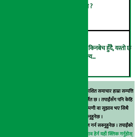
सुनको मूल्य घट्यो, प्रतितोला कति ?
५
भुइँकटहर प्रतिगोटा २०० रुपैयाँमा किनबेच हुँदै, यस्तो छ
अन्य तरकारी तथा फलफूलको मूल्य…
६
स्रोत खुलाइएका बाहेक अर्थ सरोकार डटकममा प्रकाशित समाचार हाम्रा सम्पत्ति
हुन् । कुनै पनि खालको पुन: प्रकाशन / प्रशारण बर्जित छ । तपाईंसँग पनि केहि
समाचार छन्, वा हाम्रा समाचारप्रति कुनै टिकाटिप्पणी वा सुझाव भए सिधै
९८५१००६६४८मा सम्पर्क गर्न सक्नुहुनेछ ।
वा
arthasarokarnews@gmail.com
मा ई-मेल गर्न सक्नुहुनेछ । तपाईंको
परिचय गोप्य राखिनेछ ।
अर्थ सरोकार समाचार प्रभाव हेर्न यहाँ क्लिक गर्नुहोस्