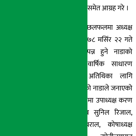
निरन्तरताका लागिसमेत आग्रह गरे ।
उत्त भेटघाट तथा छलफलमा अध्यक्ष
दुलालले मिति २०७८ मसिंर २२ गते
काठमाण्डौमा सम्पन्न हुने नाडाको
आउदो ४५औं वार्षिक साधारण
सभाको प्रमुख अतिथिका लागि
अनुरोध समेत गरेको नाडाले जनाएको
छ । उक्त छलफलमा उपाध्यक्ष करण
चौधरी, महासचिव सुनिल रिजाल,
सचिव अनुप बराल, कोषाध्यक्ष