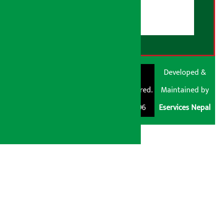
डिस्क्लेमर नोट
RSS Feed
© Shubham Media
Artha Sarokar®
Developed &
Pvt. Ltd. All Rights
Trademark Registered.
Maintained by
Reserved 2026.
Regd. No. : 047796
Eservices Nepal