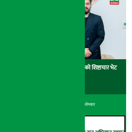
प्रधानमन्त्री शाहसँग भारतीय राजदूतको शिष्टाचार भेट
अर्थ सरोकार
२५ श्रावण २०८३, सोमबार