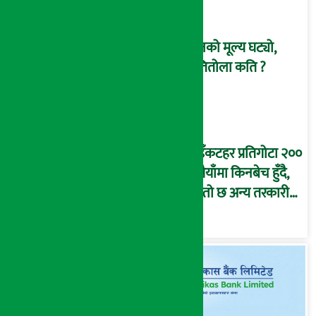
सुनको मूल्य घट्यो,
प्रतितोला कति ?
भुइँकटहर प्रतिगोटा २००
रुपैयाँमा किनबेच हुँदै,
यस्तो छ अन्य तरकारी
तथा फलफूलको मूल्य…