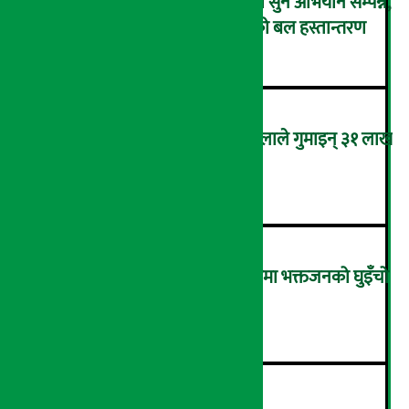
एक्सट्रिम इनर्जी ड्रिंकको स्क्यानमा सुन अभियान सम्पन्न,
तीन भाग्यशाली विजेतालाई सुनको बल हस्तान्तरण
२
फेसबुके प्रेमजाल: कास्कीकी महिलाले गुमाइन् ३१ लाख
रुपैयाँ
३
साउनको अन्तिम सोमबारः पशुपतिमा भक्तजनको घुइँचो
(तस्विरहरू)
४