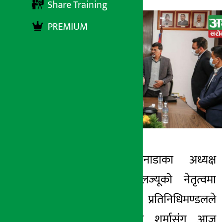
Share Training
PREMIUM
काठमाडौं । नाडाका अध्यक्ष
अर्थ सरोकार
कृष्णप्रसाद दुलालज्यूको नेतृत्वमा
२८ कार्तिक २०७८, आईत
गएको ८ सदसिय प्रतिनिधिमण्डलले
अर्थमन्त्री जनार्दन शर्मासंग आज