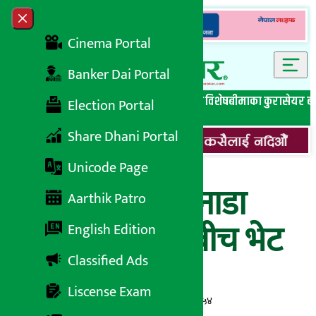
Skip to content
Close menu
Cinema Portal
Banker Dai Portal
सबै समाचार
बेथिति मुर्दाबाद
बैंकिङ विशेष
लघुवित्त विशेष
बीमाका कुरा
सेयर ब
Election Portal
Share Dhani Portal
Unicode Page
अर्थमन्त्री शर्मा र नाडा
Aarthik Patro
प्रतिनिधि मण्डलबीच भेट
English Edition
Classified Ads
Liscense Exam
अर्थ सरोकार
२८ कार्तिक २०७८, आईतबार १७:५४