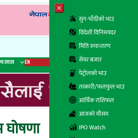
Close menu
सुन-चाँदीको भाउ
विदेशी विनिमयदर
मिति रुपान्तरण
सेयर बजार
्य खास
EN
रेडियो
Recent News
Trending News
Search
पेट्रोलको भाउ
तरकारी/फलफूल भाउ
आर्थिक राशिफल
आजको मौसम
ाम घोषणा
IPO Watch