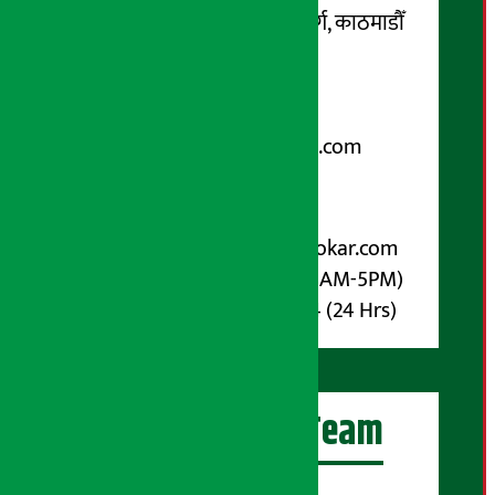
कोटेश्वर-३२, बासुकी नगर मार्ग, काठमाडौँ
फोन नम्बर : ०१-५१९९१०८ /
९८५१००६६४८
Email:
arthasarokarnews@gmail.com
पोष्ट बक्स नम्बर : ४०७०
विज्ञापनका लागि:
Email :
info@arthasarokar.com
Phone : 9851017914 (10AM-5PM)
Whatsapp : 9851017914 (24 Hrs)
अर्थ सरोकार Team