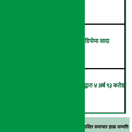
घट्यो रोजगारीको संख्या
४
ग्यासको कालोबजारी रोक्न ग्यास डिपोमा सादा
पोसाकका प्रहरी परिचालन !
५
आन्तरिक राजस्व कार्यालय भद्रपुरद्वारा ४ अर्ब ९३ करोड
बढी राजस्व संकलन
६
स्रोत खुलाइएका बाहेक अर्थ सरोकार डटकममा प्रकाशित समाचार हाम्रा सम्पत्ति