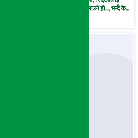
कथा, ‘सिइओलाई
फसाउने हो…, भन्दै के
मात्र गरेनन् मणिरामले ?,
अन्तत: आफैँ जाकिए’