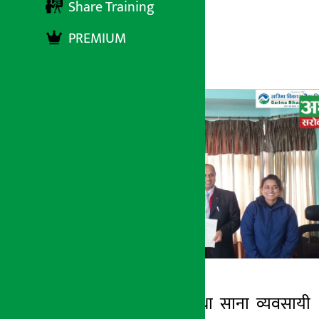
Share Training
PREMIUM
अर्थ सरोकार
९ मंसिर २०७८, बिहीबार १३:४०
काठमाडौं । युवा तथा साना व्यवसायी
अर्थ सरोकार