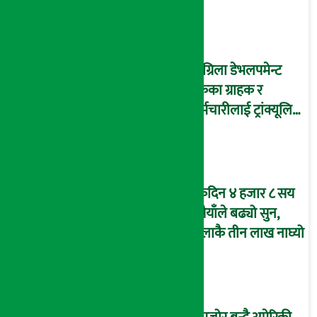
पनि बढे
सांग्रिला डेभलपमेन्ट
बैंकका ग्राहक र
कर्मचारीलाई ट्रांक्यूलिटि
स्पामा छुट
एकैदिन ४ हजार ८ सय
रुपैयाँले बढ्यो सुन,
तोलाकै तीन लाख नाघ्यो