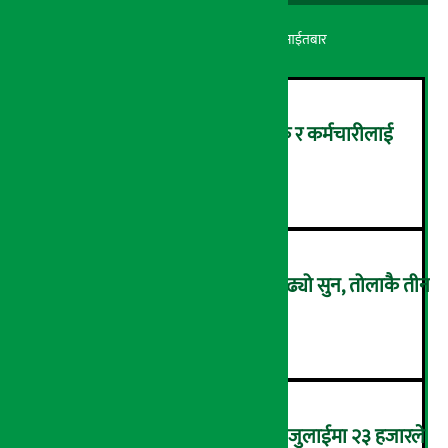
अर्थ सरोकार
२४ श्रावण २०८३, आईतबार
सांग्रिला डेभलपमेन्ट बैंकका ग्राहक र कर्मचारीलाई
ट्रांक्यूलिटि स्पामा छुट
२
एकैदिन ४ हजार ८ सय रुपैयाँले बढ्यो सुन, तोलाकै तीन
लाख नाघ्यो
३
कमजोर बन्दै अमेरिकी श्रम बजार, जुलाईमा २३ हजारले