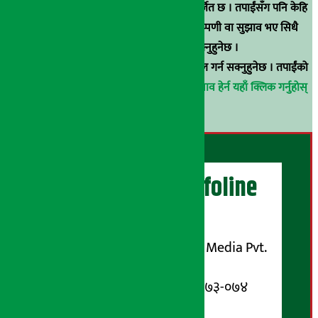
हुन् । कुनै पनि खालको पुन: प्रकाशन / प्रशारण बर्जित छ । तपाईंसँग पनि केहि
समाचार छन्, वा हाम्रा समाचारप्रति कुनै टिकाटिप्पणी वा सुझाव भए सिधै
९८५१००६६४८मा सम्पर्क गर्न सक्नुहुनेछ ।
वा
arthasarokarnews@gmail.com
मा ई-मेल गर्न सक्नुहुनेछ । तपाईंको
परिचय गोप्य राखिनेछ ।
अर्थ सरोकार समाचार प्रभाव हेर्न यहाँ क्लिक गर्नुहोस्
।
अर्थ सरोकार Infoline
सञ्चालक/ प्रकाशक
शुभम् मिडिया प्रालि (Shubham Media Pvt.
Ltd.)
सूचना विभाग दर्ता नम्बर : १३३-०७३-०७४
सम्पर्क ठेगाना: