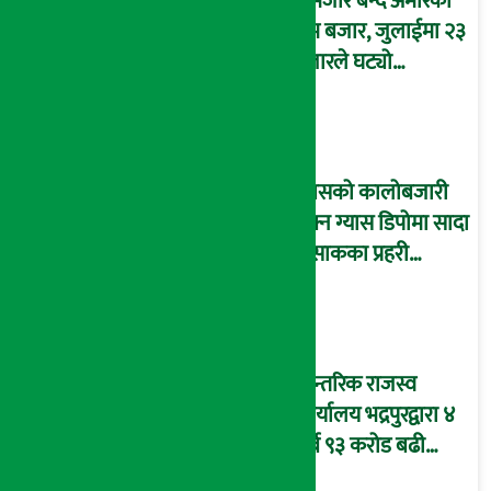
कमजोर बन्दै अमेरिकी
श्रम बजार, जुलाईमा २३
हजारले घट्यो
रोजगारीको संख्या
ग्यासको कालोबजारी
रोक्न ग्यास डिपोमा सादा
पोसाकका प्रहरी
परिचालन !
आन्तरिक राजस्व
कार्यालय भद्रपुरद्वारा ४
अर्ब ९३ करोड बढी
राजस्व संकलन