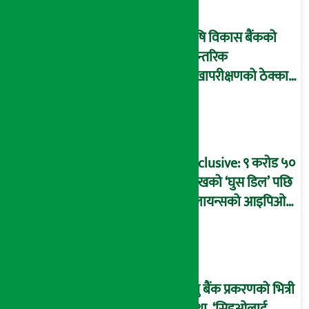
माष्टरमाइन्ड !
कृषि विकास बैंकको
आन्तरिक
लेखापरीक्षणको ठेक्का
प्रक्रिया पनि ‘विवाद’मा,
बदनियत बोकेर
कार्यविधि बनाएको
आरोप !
Exclusive: ९ करोड ५०
लाखको ‘घुस डिल’ पछि
रिलायन्सको आइपिओ
अनुमति दिएको
दाबीसहित अख्तियारमा
उजुरी !
प्रभु बैंक प्रकरणको भित्री