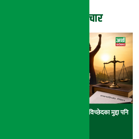
ताजा समाचार
आर्थिक आत्मनिर्भरता वृद्धिसँगै सम्बन्धविच्छेदका मुद्दा पनि
बढे