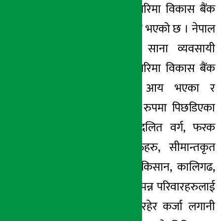
स्वरोजगार कोष र गरिमा विकास बैंक
९ मंसिर २०७८, बिही
लिमिटेडबीच सम्झौता भएको छ । नेपाल
सरकार युवा तथा साना व्यवसायी
स्वरोजगार कोष र गरिमा विकास बैंक
लिमिटेडबीच न्यून आय भएका र
खासगरी सामाजिक रुपमा पिछडिएका
महिला, जनजाति, दलित वर्ग, फरक
ढंगले सक्षम व्यक्तिहरु, सीमान्तकृत
समुदाय तथा साना किसान, कालिगढ,
मजदूर र भुमिहीन विपन्न परिवारहरुलाई
विपन्न वर्ग अन्तर्गत रहेर कर्जा लगानी