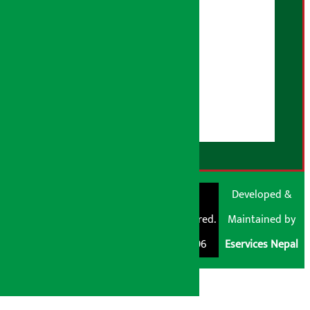
विज्ञापन नीति
AI नीति
हाम्रो बारेमा
युजर गाइडलाइन्स
डिस्क्लेमर नोट
RSS Feed
© Shubham Media
Artha Sarokar®
Developed &
Pvt. Ltd. All Rights
Trademark Registered.
Maintained by
Reserved 2026.
Regd. No. : 047796
Eservices Nepal