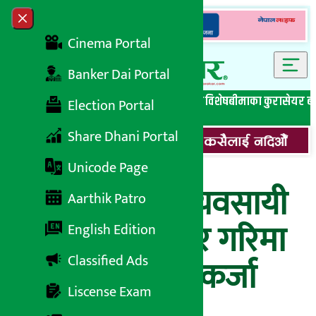
Skip to content
Close menu
Cinema Portal
Banker Dai Portal
सबै समाचार
बेथिति मुर्दाबाद
बैंकिङ विशेष
लघुवित्त विशेष
बीमाका कुरा
सेयर ब
Election Portal
Share Dhani Portal
Unicode Page
युवा तथा साना व्यवसायी
Aarthik Patro
स्वरोजगार कोष र गरिमा
English Edition
Classified Ads
विकास बैंकबीच कर्जा
Liscense Exam
सम्झौता