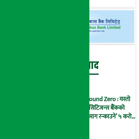
बेथिति मुर्दाबाद
Ground Zero : यस्तो
छ सिटिजन्स बैंकको
‘दिमाग रन्काउने’ ५ करोड
घोटालाको नालीबेली,
आइडी नम्बर २२७४