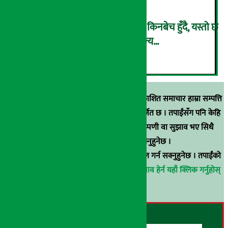
भुइँकटहर प्रतिगोटा २०० रुपैयाँमा किनबेच हुँदै, यस्तो छ
अन्य तरकारी तथा फलफूलको मूल्य…
६
स्रोत खुलाइएका बाहेक अर्थ सरोकार डटकममा प्रकाशित समाचार हाम्रा सम्पत्ति
हुन् । कुनै पनि खालको पुन: प्रकाशन / प्रशारण बर्जित छ । तपाईंसँग पनि केहि
समाचार छन्, वा हाम्रा समाचारप्रति कुनै टिकाटिप्पणी वा सुझाव भए सिधै
९८५१००६६४८मा सम्पर्क गर्न सक्नुहुनेछ ।
वा
arthasarokarnews@gmail.com
मा ई-मेल गर्न सक्नुहुनेछ । तपाईंको
परिचय गोप्य राखिनेछ ।
अर्थ सरोकार समाचार प्रभाव हेर्न यहाँ क्लिक गर्नुहोस्
।