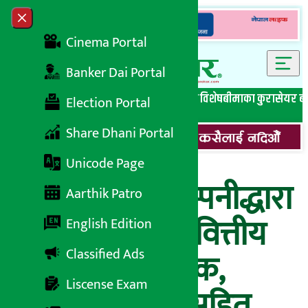
Skip to content
Close menu
Cinema Portal
Banker Dai Portal
सबै समाचार
बेथिति मुर्दाबाद
बैंकिङ विशेष
लघुवित्त विशेष
बीमाका कुरा
सेयर ब
Election Portal
Share Dhani Portal
Unicode Page
लिवर्टी इनर्जी कम्पनीद्धारा
Aarthik Patro
पहिलो त्रैमासको वित्तीय
English Edition
Classified Ads
विवरण सार्वजनिक,
Liscense Exam
प्रतिसेयर नेटवर्थसहित