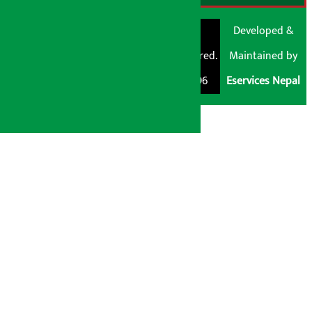
© Shubham Media
Artha Sarokar®
Developed &
Pvt. Ltd. All Rights
Trademark Registered.
Maintained by
Reserved 2026.
Regd. No. : 047796
Eservices Nepal