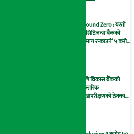
Ground Zero : यस्तो
छ सिटिजन्स बैंकको
‘दिमाग रन्काउने’ ५ करोड
घोटालाको नालीबेली,
आइडी नम्बर २२७४
माष्टरमाइन्ड !
कृषि विकास बैंकको
आन्तरिक
लेखापरीक्षणको ठेक्का
प्रक्रिया पनि ‘विवाद’मा,
बदनियत बोकेर
कार्यविधि बनाएको
आरोप !