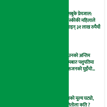
फेसबुके प्रेमजाल:
कास्कीकी महिलाले
गुमाइन् ३१ लाख रुपैयाँ
साउनको अन्तिम
सोमबारः पशुपतिमा
भक्तजनको घुइँचो
(तस्विरहरू)
सुनको मूल्य घट्यो,
प्रतितोला कति ?