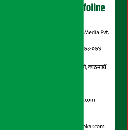
अर्थ सरोकार Infoline
सञ्चालक/ प्रकाशक
शुभम् मिडिया प्रालि (Shubham Media Pvt.
Ltd.)
सूचना विभाग दर्ता नम्बर : १३३-०७३-०७४
सम्पर्क ठेगाना:
कोटेश्वर-३२, बासुकी नगर मार्ग, काठमाडौँ
फोन नम्बर : ०१-५१९९१०८ /
९८५१००६६४८
Email:
arthasarokarnews@gmail.com
पोष्ट बक्स नम्बर : ४०७०
विज्ञापनका लागि:
Email :
info@arthasarokar.com