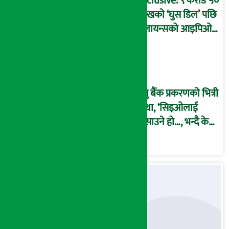
Exclusive: ९ करोड ५०
लाखको ‘घुस डिल’ पछि
रिलायन्सको आइपिओ
अनुमति दिएको
दाबीसहित अख्तियारमा
उजुरी !
प्रभु बैंक प्रकरणको भित्री
कथा, ‘सिइओलाई
फसाउने हो…, भन्दै के
मात्र गरेनन् मणिरामले ?,
अन्तत: आफैँ जाकिए’