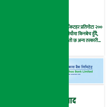
भुइँकटहर प्रतिगोटा २००
रुपैयाँमा किनबेच हुँदै,
यस्तो छ अन्य तरकारी
तथा फलफूलको मूल्य…
बेथिति मुर्दाबाद