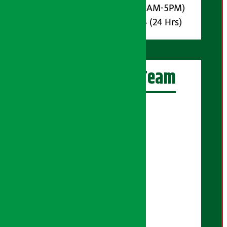
Phone : 9851017914 (10AM-5PM)
Whatsapp : 9851017914 (24 Hrs)
अर्थ सरोकार Team
प्रधान सम्पादक:
सुरज प्याकुरेल
कार्यकारी सम्पादक:
सुदर्शन श्रेष्ठ
बरिष्ठ सम्बाददाता:
सुप्रिया आचार्य
मंजिला पाण्डे
सम्बाददाता: