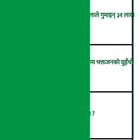
फेसबुके प्रेमजाल: कास्कीकी महिलाले गुमाइन् ३१ लाख
रुपैयाँ
३
साउनको अन्तिम सोमबारः पशुपतिमा भक्तजनको घुइँचो
(तस्विरहरू)
४
सुनको मूल्य घट्यो, प्रतितोला कति ?
५