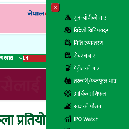
Close menu
सुन-चाँदीको भाउ
विदेशी विनिमयदर
मिति रुपान्तरण
सेयर बजार
्य खास
EN
रेडियो
Recent News
Trending News
Search
पेट्रोलको भाउ
तरकारी/फलफूल भाउ
आर्थिक राशिफल
आजको मौसम
ला प्रतियोगिताको
IPO Watch