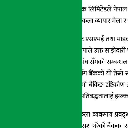
काठमाडौं । नबिल बैंक लिमिटेडले नेपा
अर्थ सरोकार
सम्पन्न हुने १८औँ हस्तकला व्यापार मेला
३ मंसिर २०७८, शुक्र
नबिल बैंकको तर्फबाट एसएमई तथा माइक्
महानिर्देशक तारक थापाले उक्त साझेदारी पत
नेपाल हस्तकला महासंघ सँगको सम्बन्धलाई
गरेको छ । महासंघ सँग बैंकको यो तेस्रो 
पहल तथा बैंकको दिगो बैकिङ दृष्टिकोण 
रुपमा नबिल बैंकको प्रतिबद्धतालाई झल्
एउटै छाताभित्र हस्तकला व्यवसाय प्रवद्
पाउँदा र्गवभान्वित महसुश गरेको बैंकका