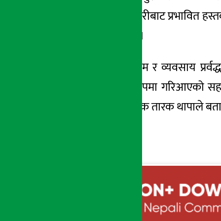
वर्ष कोभिड १९ महामारीबाट प्रभावित हस्तक
समेत बस्नेतले बताए ।
नेपाली हस्तकला उद्यम र व्यवसाय प्रर्व
लिमिटेडले निरन्तर रुपमा गरिआएको सहय
महासंघका महानिर्देशक तारक थापाले बताए 