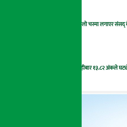
कालो चस्मा लगाएर संसद् 
बिहीबार १३.८२ अंकले घट्यो