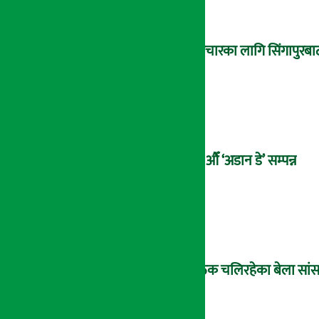
उपचारका लागि सिंगापुरबाट
२१औँ ‘अडान डे’ सम्पन्न
बैठक चलिरहेका बेला सांसद