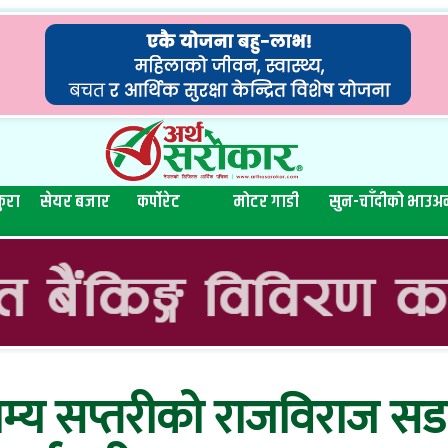
ुरा
सेयर बजार
कर्पोरेट
मोटर गाडी
सुन-चाँदीको भाउ
अन
लाम्य सप्तरीको राजविराज स