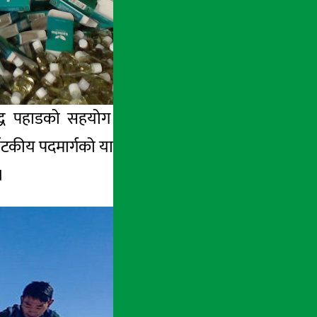
ृद्ध पहाडको सहयोग र कञ्चनजङ्घा संरक्षण क्षेत्र
यटकीय पदमार्गको यात्रामा पोल गाडेपछि बाह्य तथा
।