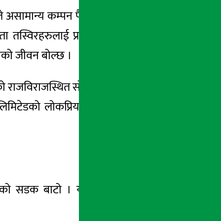
 असामान्य कम्पन पैदा गरिदिन्छन् । केहि तस्विर
स्ता तस्विरहरुलाई प्रकाशन गर्छौँ । जसले देश र
ाको जीवन बोल्छ ।
ीको राजविराजस्थित सोनार लाइनको बजारमा जीर्ण
टेडको लोकप्रिय उत्पादन सन्चो प्याकिङ गर्दै
खिएको सडक बाटो । यसरी सडक खनेर छाडेपछि