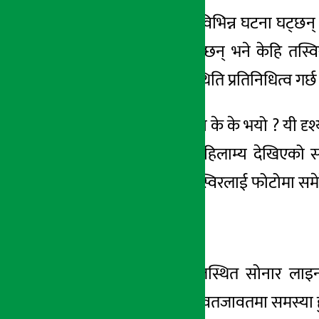
काठमाडौं । देशभर विभिन्न घटना घट्छन् 
अर्थ सरोकार
फगत तस्विरमात्र हुन्छन् भने केहि तस्व
७ मंसिर २०७८, मंगल
जनताको आर्थिक स्थिति प्रतिनिधित्व ग
आज कुन कुन ठाउँमा के के भयो ? यी दृ
सडकलाई खनेपछि हिलाम्य देखिएको सडक 
कर्मचारी सम्मका तस्विरलाई फोटोमा समेट
हेरौं फोटो समाचार:
सप्तरीको राजविराजस्थित सोनार ला
सर्वसाधारणलाई आवतजावतमा समस्या हु