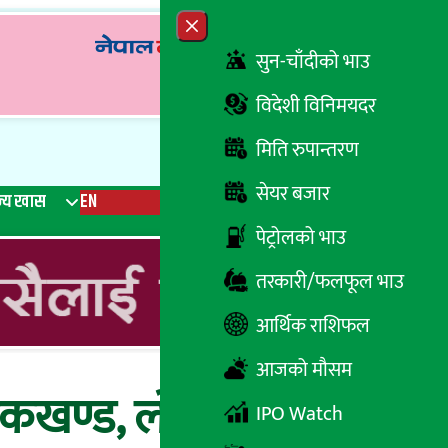
Close menu
सुन-चाँदीको भाउ
विदेशी विनिमयदर
मिति रुपान्तरण
सेयर बजार
्य खास
EN
रेडियो
Recent News
Trending News
Search
पेट्रोलको भाउ
तरकारी/फलफूल भाउ
आर्थिक राशिफल
आजको मौसम
डकखण्ड, लोकप्रिय
IPO Watch