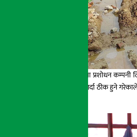
जडिबुटी उत्पादन तथा प्रशोधन कम्पनी लि
हुनेले यसको प्रयोग गर्दा ठीक हुने गरे
वृद्धि गरेको छ ।