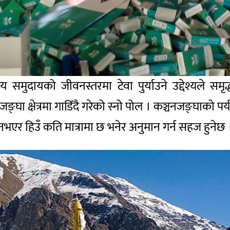
नीय समुदायको जीवनस्तरमा टेवा पुर्याउने उद्देश्यले सम
ा क्षेत्रमा गाडिँदै गरेको स्नो पोल । कञ्चनजङ्घाको पर्
नभएर हिउँ कति मात्रामा छ भनेर अनुमान गर्न सहज हुनेछ 