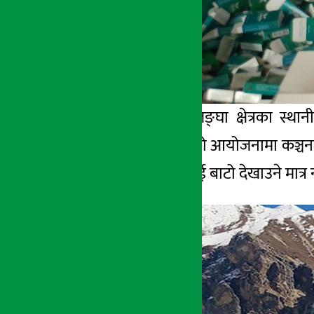
ताप्लेजुङको कञ्चनजङ्घा क्षेत्रका स्था
व्यवस्थापन परिषद्को आयोजनामा कञ्चनजङ्घ
आन्तरिक पर्यटकलाई बाटो देखाउने मात्र 