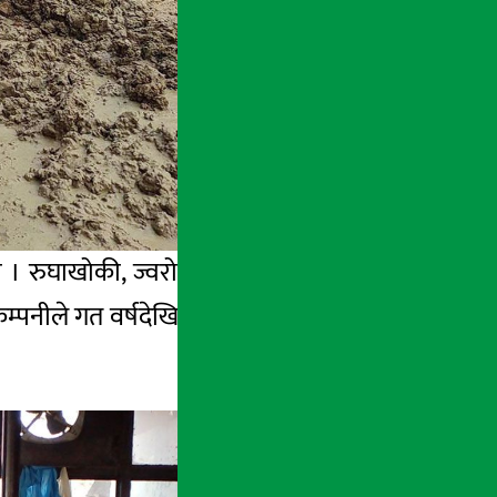
ी । रुघाखोकी, ज्वरो, जीउ तथा हाडजोर्नी समस्या
म्पनीले गत वर्षदेखि सन्चोको उत्पादनमा दोब्बरले